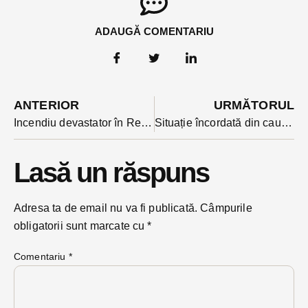
ADAUGĂ COMENTARIU
ANTERIOR
URMĂTORUL
Incendiu devastator în Rebrișoara: au pierit 30 de miei și 50 de pui de găină (VIDEO)
Situație încordată din cauza urșilor și în Bistrița-Bârgăului: un exemplar filmat pe când se plimba prin centru chiar pe lângă Primărie (video)
Lasă un răspuns
Adresa ta de email nu va fi publicată.
Câmpurile
obligatorii sunt marcate cu
*
Comentariu
*