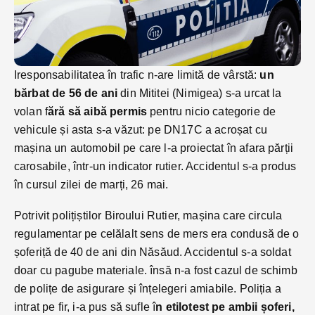
Iresponsabilitatea în trafic n-are limită de vârstă:
un
bărbat de 56 de ani
din Mititei (Nimigea) s-a urcat la
volan f
ără să aibă permis
pentru nicio categorie de
vehicule și asta s-a văzut: pe DN17C a acroșat cu
mașina un automobil pe care l-a proiectat în afara părții
carosabile, într-un indicator rutier. Accidentul s-a produs
în cursul zilei de marți, 26 mai.
Potrivit polițiștilor Biroului Rutier, mașina care circula
regulamentar pe celălalt sens de mers era condusă de o
șoferiță de 40 de ani din Năsăud. Accidentul s-a soldat
doar cu pagube materiale. însă n-a fost cazul de schimb
de polițe de asigurare și înțelegeri amiabile. Poliția a
intrat pe fir, i-a pus să sufle î
n etilotest pe ambii șoferi,