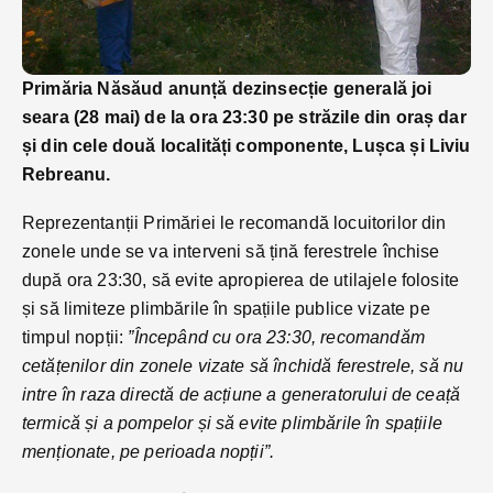
Primăria Năsăud anunță dezinsecție generală joi
seara (28 mai) de la ora 23:30 pe străzile din oraș dar
și din cele două localități componente, Lușca și Liviu
Rebreanu.
Reprezentanții Primăriei le recomandă locuitorilor din
zonele unde se va interveni să țină ferestrele închise
după ora 23:30, să evite apropierea de utilajele folosite
și să limiteze plimbările în spațiile publice vizate pe
timpul nopții:
”Începând cu ora 23:30, recomandăm
cetățenilor din zonele vizate să închidă ferestrele, să nu
intre în raza directă de acțiune a generatorului de ceață
termică și a pompelor și să evite plimbările în spațiile
menționate, pe perioada nopții”.