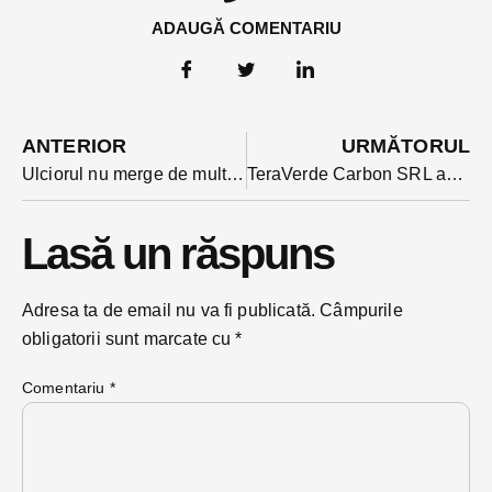
ADAUGĂ COMENTARIU
ANTERIOR
URMĂTORUL
Ulciorul nu merge de multe ori la apă. După o condamnare cu suspendare un șofer prins beat la volan a ajuns după gratii
TeraVerde Carbon SRL anunță finalizarea proiectului „ÎMPĂDURIREA UNOR SUPRAFEȚE DE TEREN DIN EXTRAVILANUL UAT SÂNPETRU DE CÂMPIE, JUDEȚUL MUREȘ”
Lasă un răspuns
Adresa ta de email nu va fi publicată.
Câmpurile
obligatorii sunt marcate cu
*
Comentariu
*