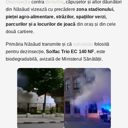
Dezinsecția
contra
țânțarilor
, căpușelor și altor dăunători
din Năsăud vizează cu precădere
zona stadionului,
pieței agro-alimentare, străzilor, spațiilor verzi,
parcurilor și a locurilor de joacă
din oraș și din cele
două cartiere.
Primăria Năsăud transmite și că
substanța
folosită
pentru dezinsecție,
Solfac Trio EC 140 NF
, este
biodegradabilă, avizată de Ministerul Sănătății.