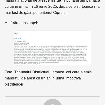
mandat național de arest emis de Tribunalul din Larnaca
cu un în urmă, în 16 iunie 2025, după ce bistrițeanca n-a
mai fost de găsit pe teritoriul Ciprului.
Hotărârea instanței:
Foto: Tribunalul Districtual Larnaca, cel care a emis
mandatul de arest cu un an în urmă împotriva
bistrițencei