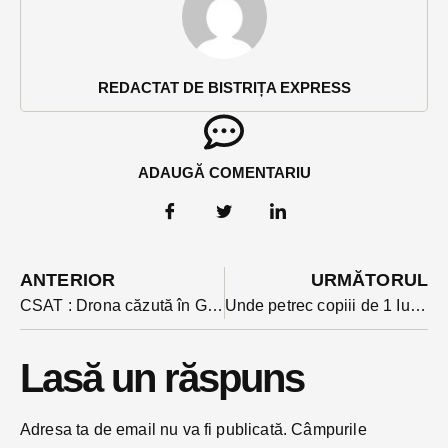
REDACTAT DE BISTRIȚA EXPRESS
ADAUGĂ COMENTARIU
ANTERIOR
URMĂTORUL
CSAT : Drona căzută în Galați făcea parte dintr-un roi de 43 de drone rusești, una a ajuns pe teritoriul nostru. Consulul rus din Constanța, expulzat
Unde petrec copiii de 1 Iunie? Program pregătit la Bistrița
Lasă un răspuns
Adresa ta de email nu va fi publicată.
Câmpurile