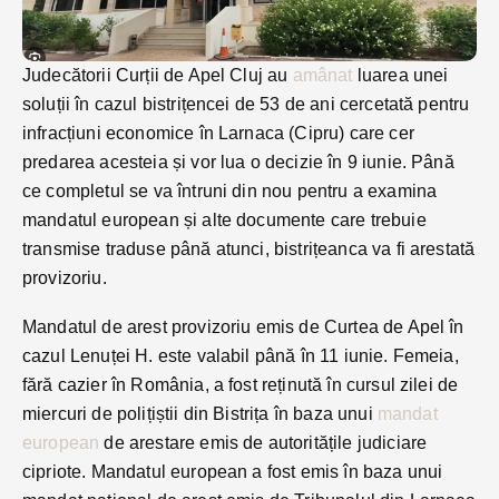
Judecătorii Curții de Apel Cluj au
amânat
luarea unei
soluții în cazul bistrițencei de 53 de ani cercetată pentru
infracțiuni economice în Larnaca (Cipru) care cer
predarea acesteia și vor lua o decizie în 9 iunie. Până
ce completul se va întruni din nou pentru a examina
mandatul european și alte documente care trebuie
transmise traduse până atunci, bistrițeanca va fi arestată
provizoriu.
Mandatul de arest provizoriu emis de Curtea de Apel în
cazul Lenuței H. este valabil până în 11 iunie. Femeia,
fără cazier în România, a fost reținută în cursul zilei de
miercuri de polițiștii din Bistrița în baza unui
mandat
european
de arestare emis de autoritățile judiciare
cipriote. Mandatul european a fost emis în baza unui