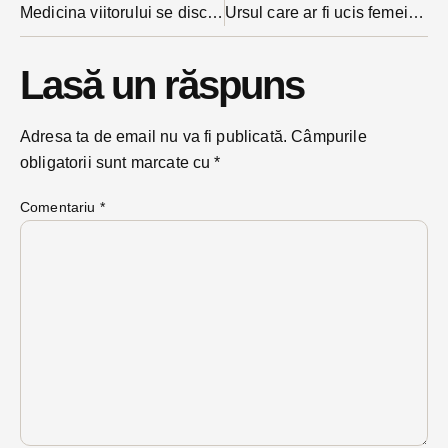
Medicina viitorului se discută la Bistrița. Specialiști din întreaga țară vin la conferința SCJU
Ursul care ar fi ucis femeia din Bichigiu a fost împușcat, anunță autoritățile locale
Lasă un răspuns
Adresa ta de email nu va fi publicată.
Câmpurile
obligatorii sunt marcate cu
*
Comentariu
*