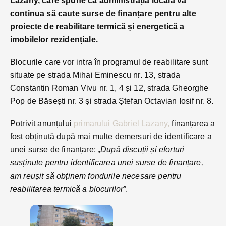
Lazany, care spune că administrația locală va
continua să caute surse de finanțare pentru alte
proiecte de reabilitare termică și energetică
a
imobilelor rezidențiale.
Blocurile care vor intra în programul de reabilitare sunt
situate pe strada Mihai Eminescu nr. 13, strada
Constantin Roman Vivu nr. 1, 4 și 12, strada Gheorghe
Pop de Băsești nr. 3 și strada Ștefan Octavian Iosif nr. 8.
Potrivit anunțului
primarului Gabriel Lazany,
finanțarea a
fost obținută după mai multe demersuri de identificare a
unei surse de finanțare;
„După discuții și eforturi
susținute pentru identificarea unei surse de finanțare,
am reușit să obținem fondurile necesare pentru
reabilitarea termică a blocurilor”
.