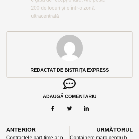
200 de locuri și e într-o zonă
ultracentrală
REDACTAT DE BISTRIȚA EXPRESS
ADAUGĂ COMENTARIU
ANTERIOR
URMĂTORUL
Contractele part-time ar putea scăpa de supraimpozitare. Vot neașteptat într-o comisie parlamentară esențială
Containere maro pentru bio-deșeuri pe platformele de colectare de la blocuri, din 1 iulie