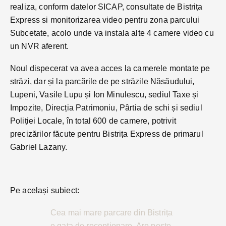
realiza, conform datelor SICAP, consultate de Bistrița
Express si monitorizarea video pentru zona parcului
Subcetate, acolo unde va instala alte 4 camere video cu
un NVR aferent.
Noul dispecerat va avea acces la camerele montate pe
străzi, dar și la parcările de pe străzile Năsăudului,
Lupeni, Vasile Lupu și Ion Minulescu, sediul Taxe și
Impozite, Direcția Patrimoniu, Pârtia de schi și sediul
Poliției Locale, în total 600 de camere, potrivit
precizărilor făcute pentru Bistrița Express de primarul
Gabriel Lazany.
Pe același subiect:
Cea mai mare parcare din Bistrița
e gata de recepționare. Are peste