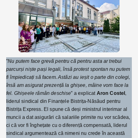
”
Nu putem face grevă pentru că pentru asta ar trebui
parcurși niște pași legali, însă protest spontan nu putem
fi împiedicați să facem. Astăzi au ieșit o parte din colegi,
însă am asigurat prezență la ghișee, mâine vom face la
fel. Ghișeele rămân deschise
” a explicat
Aron Costel
,
liderul sindical din Finanțele Bistrița-Năsăud pentru
Bistrița Express. El spune că deși ministrul interimar al
muncii a dat asigurări că salariile primite nu vor scădea,
ci că vor fi înghețate cu o diferență compensată, liderul
sindical argumentează că nimeni nu crede în această