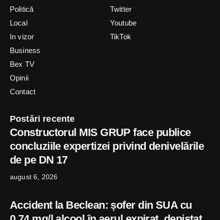
Politică
Twitter
Local
Youtube
In vizor
TikTok
Business
Bex TV
Opinii
Contact
Postări recente
Constructorul MIS GRUP face publice
concluziile expertizei privind denivelările
de pe DN 17
august 6, 2026
Accident la Beclean: șofer din SUA cu
0,74 mg/l alcool în aerul expirat, depistat