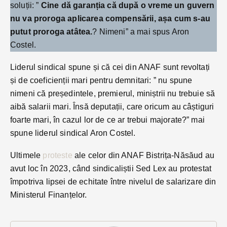
soluții: ”
Cine dă garanția că după o vreme un guvern
nu va proroga aplicarea compensării, așa cum s-au
putut proroga atâtea.
? Nimeni” a mai spus Aron
Costel.
Liderul sindical spune și că cei din ANAF sunt revoltați
și de coeficienții mari pentru demnitari: ” nu spune
nimeni că președintele, premierul, miniștrii nu trebuie să
aibă salarii mari. Însă deputații, care oricum au câștiguri
foarte mari, în cazul lor de ce ar trebui majorate?” mai
spune liderul sindical Aron Costel.
Ultimele
proteste
ale celor din ANAF Bistrița-Năsăud au
avut loc în 2023, când sindicaliștii Sed Lex au protestat
împotriva lipsei de echitate între nivelul de salarizare din
Ministerul Finanțelor.