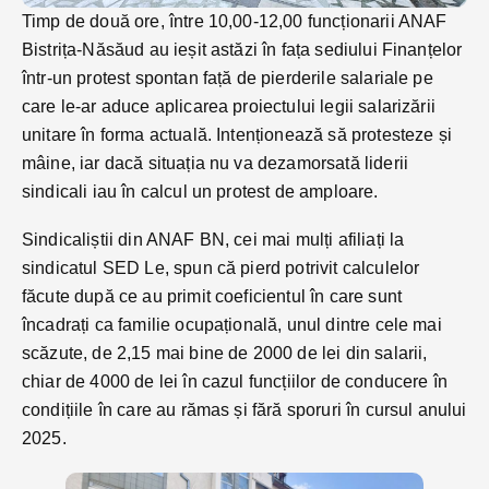
Timp de două ore, între 10,00-12,00 funcționarii ANAF
Bistrița-Năsăud au ieșit astăzi în fața sediului Finanțelor
într-un protest spontan față de pierderile salariale pe
care le-ar aduce aplicarea proiectului legii salarizării
unitare în forma actuală. Intenționează să protesteze și
mâine, iar dacă situația nu va dezamorsată liderii
sindicali iau în calcul un protest de amploare.
Sindicaliștii din ANAF BN, cei mai mulți afiliați la
sindicatul SED Le, spun că pierd potrivit calculelor
făcute după ce au primit coeficientul în care sunt
încadrați ca familie ocupațională, unul dintre cele mai
scăzute, de 2,15 mai bine de 2000 de lei din salarii,
chiar de 4000 de lei în cazul funcțiilor de conducere în
condițiile în care au rămas și fără sporuri în cursul anului
2025.