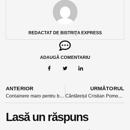
REDACTAT DE BISTRIȚA EXPRESS
ADAUGĂ COMENTARIU
ANTERIOR
URMĂTORUL
Containere maro pentru bio-deșeuri pe platformele de colectare de la blocuri, din 1 iulie
Cântărețul Cristian Pomohaci reținut miercuri seara într-un nou dosar în care este acuzat de relații sexuale cu minori
Lasă un răspuns