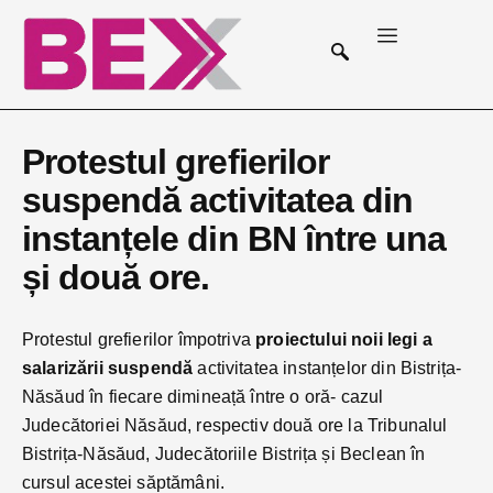
Protestul grefierilor
suspendă activitatea din
instanțele din BN între una
și două ore.
Protestul grefierilor împotriva
proiectului noii legi a
salarizării suspendă
activitatea instanțelor din Bistrița-
Năsăud în fiecare dimineață între o oră- cazul
Judecătoriei Năsăud, respectiv două ore la Tribunalul
Bistrița-Năsăud, Judecătoriile Bistrița și Beclean în
cursul acestei săptămâni.