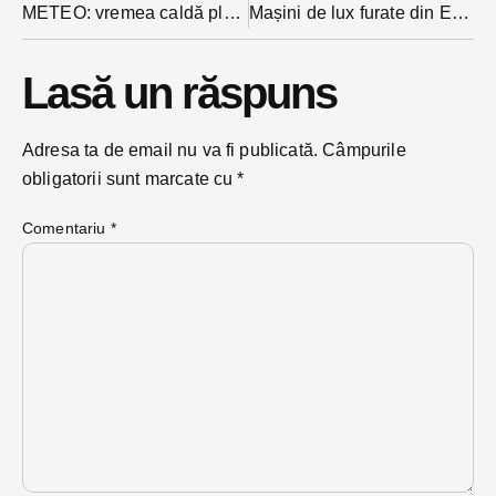
METEO: vremea caldă plus instabilitate spre seară este tabloul zilei de astăzi
Mașini de lux furate din Europa, înmatriculate cu acte false în România. Percheziții DIICOT inclusiv în Bistrița-Năsăud
Lasă un răspuns
Adresa ta de email nu va fi publicată.
Câmpurile
obligatorii sunt marcate cu
*
Comentariu
*