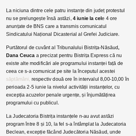
La niciuna dintre cele patru instanțe din județ protestul
nu se prelungește însă astăzi,
4 iunie la cel
e 4 ore
anunțate de BNS care a transmis comunicatul
Sindicatului Național Dicasterial al Grefei Judiciare.
Purtătorul de cuvânt al Tribunalului Bistrița-Năsăud
,
Dana Ceuca
a precizat pentru Bistrița Express că nu
existe alte modificări ale programului instanței față de
ceea ce s-a comunicat pe site la începutul acestei
săptămâni,
respectiv două ore în intervalul 8,00-10,00 în
perioada 2-5 iunie la nivelul activității instanțelor, cu
excepția acuzelor penale urgențe, și înjumătățirea
programului cu publicul.
La Judecatoria Bistrița instanțele n-au avut astăzi
program între 8 și 10, la fel s-a întâmplat la Judecatoria
Beclean, excepție făcând Judecătoria Năsăud, unde