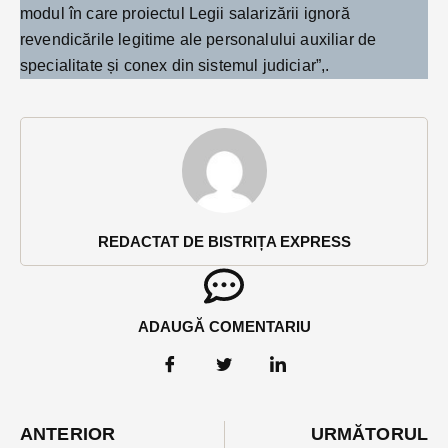
modul în care proiectul Legii salarizării ignoră
revendicările legitime ale personalului auxiliar de
specialitate și conex din sistemul judiciar”,.
REDACTAT DE BISTRIȚA EXPRESS
ADAUGĂ COMENTARIU
ANTERIOR
URMĂTORUL