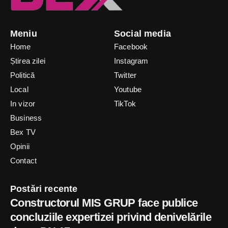
Meniu
Social media
Home
Facebook
Știrea zilei
Instagram
Politică
Twitter
Local
Youtube
In vizor
TikTok
Business
Bex TV
Opinii
Contact
Postări recente
Constructorul MIS GRUP face publice
concluziile expertizei privind denivelările