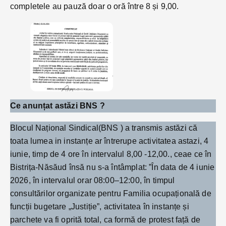
completele au pauză doar o oră între 8 și 9,00.
Ce anunțat astăzi BNS ?
Blocul Național Sindical(BNS ) a transmis astăzi că
toata lumea in instanțe ar întrerupe activitatea astazi, 4
iunie, timp de 4 ore în intervalul 8,00 -12,00., ceae ce în
Bistrița-Năsăud însă nu s-a întâmplat: ”În data de 4 iunie
2026, în intervalul orar 08:00–12:00, în timpul
consultărilor organizate pentru Familia ocupațională de
funcții bugetare „Justiție”, activitatea în instanțe și
parchete va fi oprită total, ca formă de protest față de