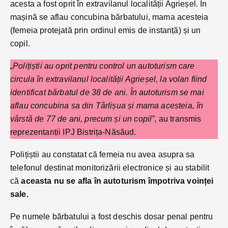
acesta a fost oprit în extravilanul localității Agrieșel. În
mașină se aflau concubina bărbatului, mama acesteia
(femeia protejată prin ordinul emis de instanță) și un
copil.
„Polițiștii au oprit pentru control un autoturism care
circula în extravilanul localității Agrieșel, la volan fiind
identificat bărbatul de 38 de ani. În autoturism se mai
aflau concubina sa din Târlișua și mama acesteia, în
vârstă de 77 de ani, precum și un copil”
, au transmis
reprezentanții IPJ Bistrița-Năsăud.
Polițiștii au constatat că femeia nu avea asupra sa
telefonul destinat monitorizării electronice și au stabilit
că
aceasta nu se afla în autoturism împotriva voinței
sale.
Pe numele bărbatului a fost deschis dosar penal pentru