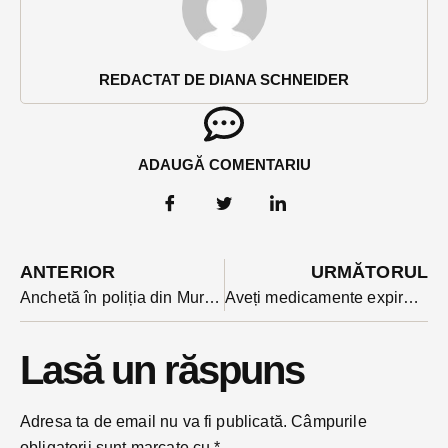
REDACTAT DE DIANA SCHNEIDER
ADAUGĂ COMENTARIU
ANTERIOR
URMĂTORUL
Anchetă în poliția din Mureș, după ce bodyguardul lui Pomohaci s-a interpus între escorta IPJ și acesta
Aveți medicamente expirate, baterii sau vopsele vechi? Urmează o campanie de colectare gratuită în tot județul
Lasă un răspuns
Adresa ta de email nu va fi publicată.
Câmpurile
obligatorii sunt marcate cu
*