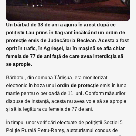
Un bărbat de 38 de ani a ajuns în arest după ce
polițiștii l-au prins în flagrant încălcând un ordin de
protecție emis de Judecătoria Beclean. Acesta a fost
oprit în trafic, în Agrieșel, iar în mașină se afla chiar
femeia de 77 de ani față de care avea interdicția să
se apropie.
Bărbatul, din comuna Târlișua, era monitorizat
electronic în baza unui
ordin de protecție
emis în luna
martie pentru o perioadă de 11 luni. Conform măsurilor
dispuse de instanță, acesta nu avea voie să se apropie
și să ia legătura cu femeia de 77 de ani.
În timpul unor verificări efectuate de polițiștii Secției 5
Poliție Rurală Petru-Rareș, autoturismul condus de