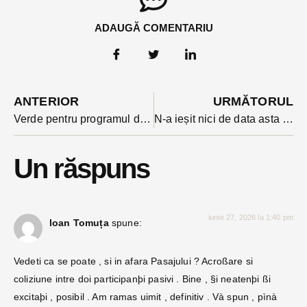
ADAUGĂ COMENTARIU
ANTERIOR
URMĂTORUL
Verde pentru programul de reabilitare a blocurilor Becleanului
N-a ieșit nici de data asta nimic după negocierile de la Cotroceni: președintele critic cu poziția PNL. Replica a venit de la Siegfried Mureșan
Un răspuns
iunie 27, 2026 la 1:40 pm
loan Tomuța
spune:
Vedeti ca se poate , si in afara Pasajului ? Acroßare si
coliziune intre doi participanþi pasivi . Bine , §i neatenþi ßi
excitaþi , posibil . Am ramas uimit , definitiv . Và spun , pìnà