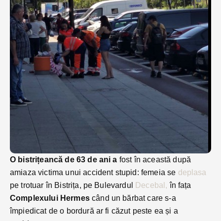
O bistrițeancă de 63 de ani a
fost în această după
amiaza victima unui accident stupid: femeia se
deplasa
pe trotuar în Bistrița, pe Bulevardul
Decebal,
în fața
Complexului Hermes
când un bărbat care s-a
împiedicat de o bordură ar fi căzut peste ea și a