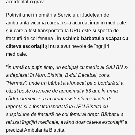
accidentat-o grav.
Potrivit unei informări a Serviciului Județean de
ambulanță victima căreia i s-a acordat îngrijiri medicale
șui care a fost transportată la UPU este suspectă de
fractură de col femural. Î
n schimb bărbatul a scăpat cu
câteva escoriații
și nu a avut nevoie de îngrijiri
medicale.
”Î
n urmă cu puțin timp, un echipaj cu medic al SAJ BN s-
a deplasat în Mun. Bistrița, B-dul Decebal, zona
”Hermes”, unde un bărbat a alunecat pe o bordură și a
căzut peste o femeie de aproximativ 63 ani. În urma
căderii femeii i s-a acordat asistență medicală de
urgență și a fost transportată la UPU Bistrița cu
suspiciune de fractură de col femural drept. Bărbatul a
refuzat îngrijiri medicale, având doar câteva escoriații”
a
precizat Ambulanța Bistrița.