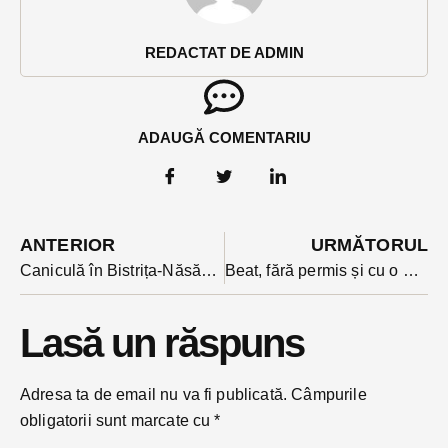
REDACTAT DE ADMIN
ADAUGĂ COMENTARIU
ANTERIOR
URMĂTORUL
Caniculă în Bistrița-Năsăud: puncte de hidratare în toate orașele din județ și biserici deschise
Beat, fără permis și cu o mașină neînmatriculată. Un bărbat din Mijlocenii Bârgăului a ajuns în arest
Lasă un răspuns
Adresa ta de email nu va fi publicată.
Câmpurile
obligatorii sunt marcate cu
*