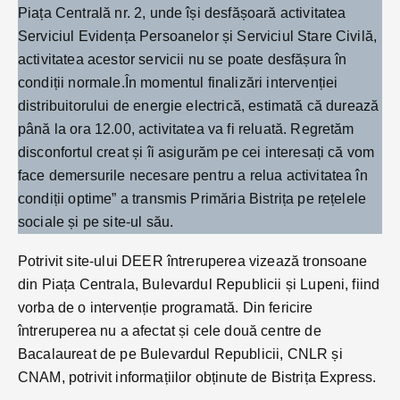
Piața Centrală nr. 2, unde își desfășoară activitatea
Serviciul Evidența Persoanelor și Serviciul Stare Civilă,
activitatea acestor servicii nu se poate desfășura în
condiții normale.În momentul finalizări intervenției
distribuitorului de energie electrică, estimată că durează
până la ora 12.00, activitatea va fi reluată. Regretăm
disconfortul creat și îi asigurăm pe cei interesați că vom
face demersurile necesare pentru a relua activitatea în
condiții optime” a transmis Primăria Bistrița pe rețelele
sociale și pe site-ul său.
Potrivit site-ului DEER întreruperea vizează tronsoane
din Piața Centrala, Bulevardul Republicii și Lupeni, fiind
vorba de o intervenție programată. Din fericire
întreruperea nu a afectat și cele două centre de
Bacalaureat de pe Bulevardul Republicii, CNLR și
CNAM, potrivit informațiilor obținute de Bistrița Express.