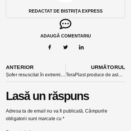
REDACTAT DE BISTRIȚA EXPRESS
ADAUGĂ COMENTARIU
ANTERIOR
URMĂTORUL
Șofer resuscitat în extremis după ce a fost găsit în stop cardiac într-o mașină oprită în Bistrița
TeraPlast produce de astăzi și în Spania. Compania anunță finalizarea achiziției fabricii de țevi de lângă Bilbao
Lasă un răspuns
Adresa ta de email nu va fi publicată.
Câmpurile
obligatorii sunt marcate cu
*