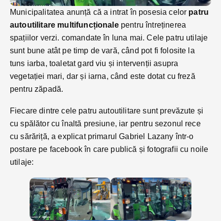
Municipalitatea anunță că a intrat în posesia celor
patru
autoutilitare multifuncționale
pentru întreținerea
spațiilor verzi. comandate în luna mai. Cele patru utilaje
sunt bune atât pe timp de vară, când pot fi folosite la
tuns iarba, toaletat gard viu și intervenții asupra
vegetației mari, dar și iarna, când este dotat cu freză
pentru zăpadă.
Fiecare dintre cele patru autoutilitare sunt prevăzute și
cu spălător cu înaltă presiune, iar pentru sezonul rece
cu sărăriță, a explicat primarul Gabriel Lazany într-o
postare pe facebook în care publică și fotografii cu noile
utilaje: