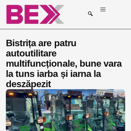
Bistrița are patru
autoutilitare
multifuncționale, bune vara
la tuns iarba și iarna la
deszăpezit