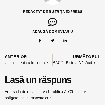
REDACTAT DE BISTRIȚA EXPRESS
ADAUGĂ COMENTARIU
ANTERIOR
URMĂTORUL
Un accident cu trotineta electrică era cât pe ce să-i fie fatal unui bărbat de 63 de ani
BAC în Bistrița-Năsăud: rezultate în oglindă cu 2025 și 2023. Absolvenții, în marja mediei naționale
Lasă un răspuns
Adresa ta de email nu va fi publicată.
Câmpurile
obligatorii sunt marcate cu
*