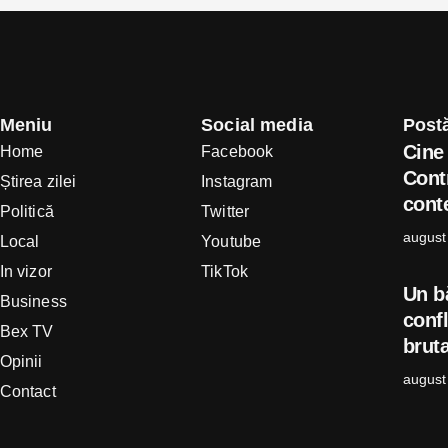
Meniu
Social media
Postă
Cine 
Home
Facebook
Cont
Știrea zilei
Instagram
conte
Politică
Twitter
august
Local
Youtube
In vizor
TikTok
Un b
Business
confl
Bex TV
bruta
Opinii
august
Contact