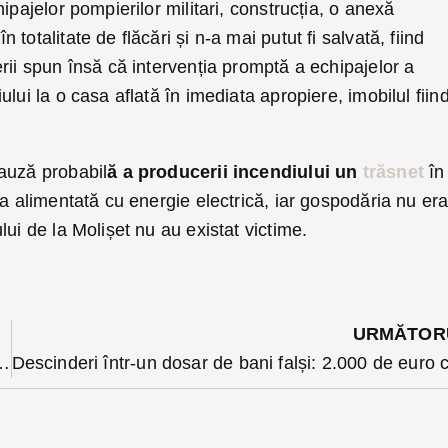
ipajelor pompierilor militari, construcția, o anexă
totalitate de flăcări și n-a mai putut fi salvată, fiind
rii spun însă că intervenția promptă a echipajelor a
lui la o casa aflată în imediata apropiere, imobilul fiin
auză probabil
ă a producerii incendiului un
trăsnet
în
ra alimentată cu energie electrică, iar gospodăria nu er
lui de la Molișet nu au existat victime.
URMĂTOR
n Viișoara au primit cheile. Ce le-a cerut primarul Lazany?