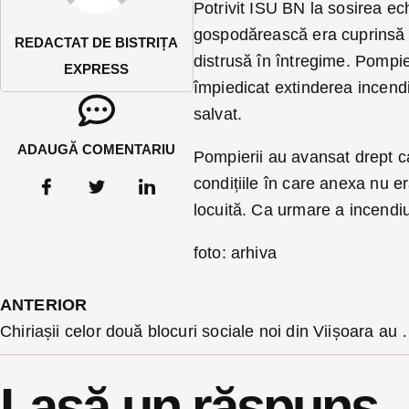
Potrivit ISU BN la sosirea ech
gospodărească era cuprinsă în 
REDACTAT DE BISTRIȚA
distrusă în întregime. Pompie
EXPRESS
împiedicat extinderea incendiu
salvat.
ADAUGĂ COMENTARIU
Pompierii au avansat drept c
condițiile în care anexa nu e
locuită. Ca urmare a incendiu
foto: arhiva
ANTERIOR
Chiriașii celor două blocuri sociale noi di
Lasă un răspuns