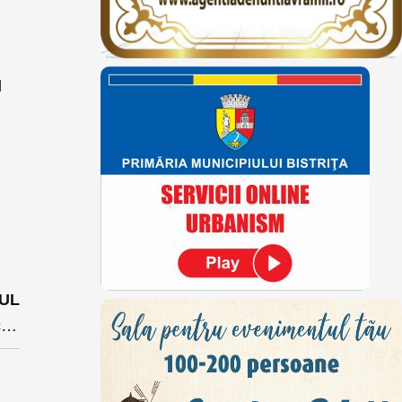
d
a
UL
Descinderi într-un dosar de bani falși: 2.000 de euro contrafăcuți au fost puși în circulație în Năsăud