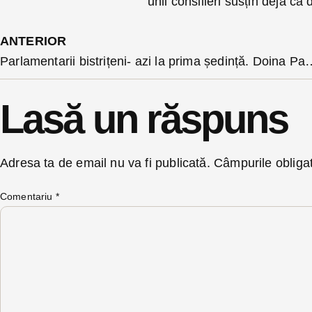
unii consilieri susțin deja că
ANTERIOR
Parlamentarii bistrițeni- azi la prima ședin
Lasă un răspuns
Adresa ta de email nu va fi publicată.
Câmpurile obliga
Comentariu
*