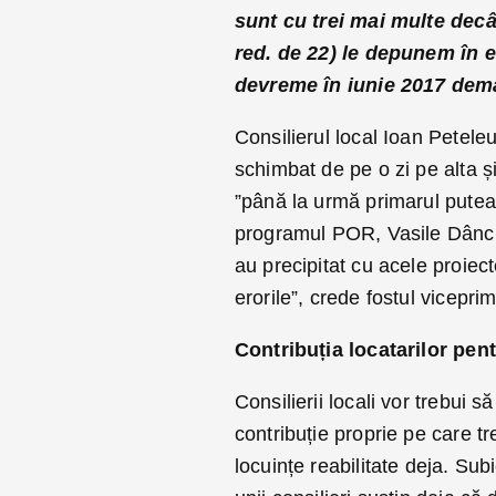
sunt cu trei mai multe decâ
red. de 22) le depunem în 
devreme în iunie 2017 demar
Consilierul local Ioan Petele
schimbat de pe o zi pe alta ș
”până la urmă primarul putea
programul POR, Vasile Dâncu 
au precipitat cu acele proiect
erorile”, crede fostul viceprima
Contribuția locatarilor pent
Consilierii locali vor trebui 
contribuție proprie pe care tr
locuințe reabilitate deja. Sub