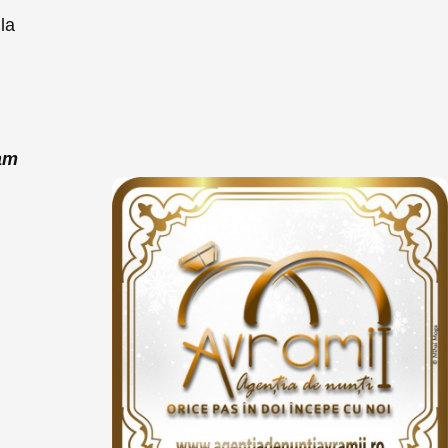
 la
ram