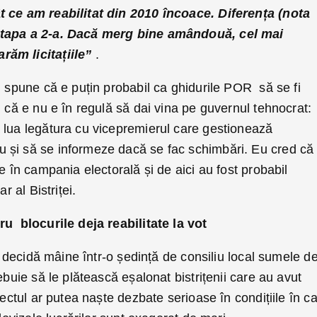
t ce am reabilitat din 2010 încoace. Diferența (nota
etapa a 2-a. Dacă merg bine amândouă, cel mai
ăm licitațiile”
.
u spune că e puțin probabil ca ghidurile POR să se fi
i că e nu e în regulă să dai vina pe guvernul tehnocrat:
 lua legătura cu vicepremierul care gestionează
și să se informeze dacă se fac schimbări. Eu cred că 
e în campania electorală și de aici au fost probabil
r al Bistriței.
ru blocurile deja reabilitate la vot
să decidă mâine într-o ședință de consiliu local sumele d
ebuie să le plătească eșalonat bistrițenii care au avut
iectul ar putea naște dezbate serioase în condițiile în c