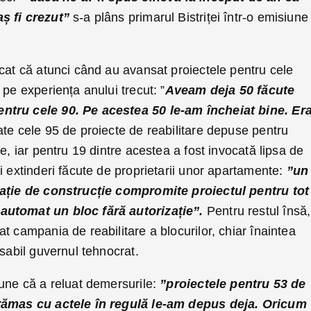
ș fi crezut”
s-a plâns primarul Bistriței într-o emisiune
cat că atunci când au avansat proiectele pentru cele
 pe experiența anului trecut: ”
Aveam deja 50 făcute
ntru cele 90. Pe acestea 50 le-am încheiat bine. E
ate cele 95 de proiecte de reabilitare depuse pentru
e, iar pentru 19 dintre acestea a fost invocată lipsa de
i extinderi făcute de proprietarii unor apartamente:
”un
ație de construcție compromite proiectul pentru tot
automat un bloc fără autorizație”.
Pentru restul însă,
t campania de reabilitare a blocurilor, chiar înaintea
nsabil guvernul tehnocrat.
pune că a reluat demersurile:
”proiectele pentru 53 de
 rămas cu actele în regulă le-am depus deja. Oricum