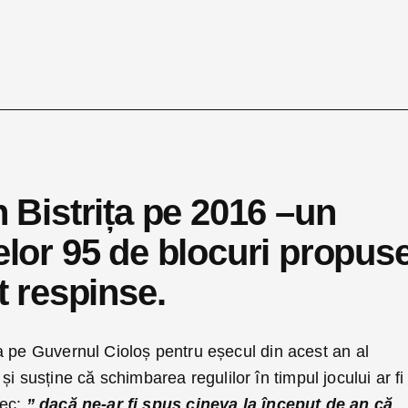
n Bistrița pe 2016 –un
celor 95 de blocuri propus
t respinse.
a pe Guvernul Cioloș pentru eșecul din acest an al
or și susține că schimbarea regulilor în timpul jocului ar fi
ec:
” dacă ne-ar fi spus cineva la început de an că