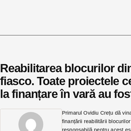
Reabilitarea blocurilor di
fiasco. Toate proiectele 
la finanțare în vară au fos
Primarul Ovidiu Crețu dă vin
finanțării reabilitării blocuril
responsabilă pentru acest eș