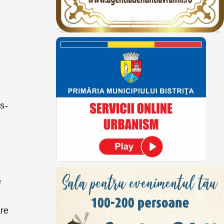
s-
e
are