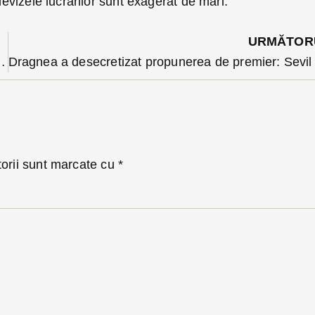
 devizele lucrărilor sunt exagerat de mari.
URMĂTOR
ță. Doina Pană în comisia de validare
torii sunt marcate cu
*