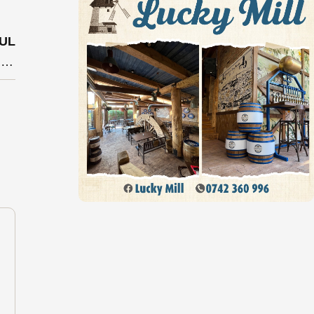
UL
Dragnea a desecretizat propunerea de premier: Sevil Shhaideh-Ce spun politicienii bistrițeni