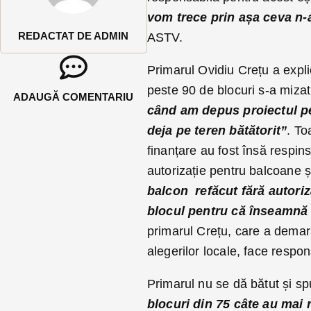
vom trece prin așa ceva n-a
REDACTAT DE ADMIN
ASTV.
Primarul Ovidiu Crețu a expli
peste 90 de blocuri s-a mizat
ADAUGĂ COMENTARIU
când am depus proiectul pe
deja pe teren bătătorit”
. To
finanțare au fost însă respins
autorizație pentru balcoane ș
balcon refăcut fără autoriz
blocul pentru că înseamnă 
primarul Crețu, care a demara
alegerilor locale, face respo
Primarul nu se dă bătut și s
blocuri din 75 câte au mai