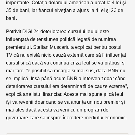
importante. Cotaţia dolarului american a urcat la 4 lei şi
35 de bani, iar francul elveţian a ajuns la 4 lei şi 23 de
bani.
Potrivit DIGI 24 deteriorarea cursului leului es
te
influențată de tensiunea politică legată de numirea
premierului. Stelian Muscariu a explicat pentru postul
TV că nu există nicio cauză externă care să fi influențat
cursul și că dacă va continua criza leul se va prăbuși și
mai tare. ”e posibil să meargă și mai sus, dacă BNR nu
se implică. Insă până acum BNR a intervenit doar când
deteriorarea cursului era determinată de cauze externe”,
explică analistul financiar. Acesta mai spune și că leul
își va revenii doar când se va anunța un nou premier și
mai ales dacă acesta va veni cu un program de
guvernare care să inspire încredere mediului economic.