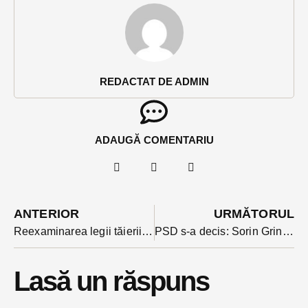
REDACTAT DE ADMIN
ADAUGĂ COMENTARIU
ANTERIOR
URMĂTORUL
Reexaminarea legii tăierii celor 102 taxe respinsă și de Camera Deputaților. Cel mai tarziu în februarie va intra în vigoare.
PSD s-a decis: Sorin Grindeanu, președintele CJ Timis e noua propunere de premier
Lasă un răspuns