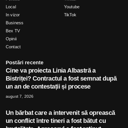
Local
Youtube
In vizor
TikTok
Business
Bex TV
Opinii
Contact
Postări recente
Cine va proiecta Linia Albastră a
Bistriței? Contractul a fost semnat după
un an de contestații și procese
august 7, 2026
Un bărbat care a intervenit să oprească
un conflict între tineri a fost bătut cu