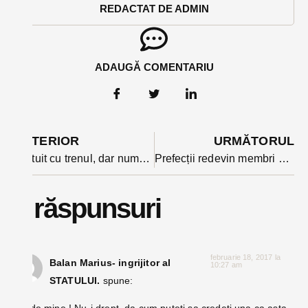
REDACTAT DE ADMIN
ADAUGĂ COMENTARIU
ANTERIOR
URMĂTORUL
Gratuit cu trenul, dar numai până la școală- Ordonanța cu gratuitatea e în Parlament și poate fi modificată
Prefecții redevin membri de partid. Guvernul a stabilit cum în proiectul noului Cod Administrativ
6 răspunsuri
februarie 18, 2017 la
Balan Marius- ingrijitor al
10:27 am
STATULUI.
spune: