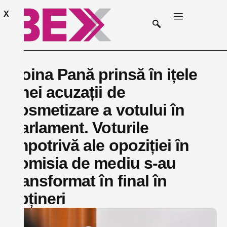
X
Doina Pană prinsă în ițele
unei acuzații de
cosmetizare a votului în
Parlament. Voturile
împotrivă ale opoziției în
comisia de mediu s-au
transformat în final în
abțineri