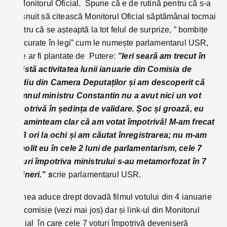
în Monitorul Oficial. Spune că e de rutină pentru că s-a
obișnuit să citească Monitorul Oficial săptămânal tocmai
pentru că se așteaptă la tot felul de surprize, ” bombițe
strecurate în legi” cum le numește parlamentarul USR,
care ar fi plantate de Putere:
”Ieri seară am trecut în
revistă activitatea lunii ianuarie din Comisia de
Mediu din Camera Deputaților și am descoperit că
domnul ministru Constantin nu a avut nici un vot
împotrivă în ședința de validare. Șoc și groază, eu
îmi aminteam clar că am votat împotrivă! M-am frecat
de 3 ori la ochi și am căutat înregistrarea; nu m-am
ramolit eu în cele 2 luni de parlamentarism, cele 7
voturi împotriva ministrului s-au metamorfozat în 7
abțineri.” s
crie parlamentarul USR.
Zainea aduce drept dovadă filmul votului din 4 ianuarie
din comisie (vezi mai jos) dar și link-ul din Monitorul
Oficial în care cele 7 voturi împotrivă deveniseră