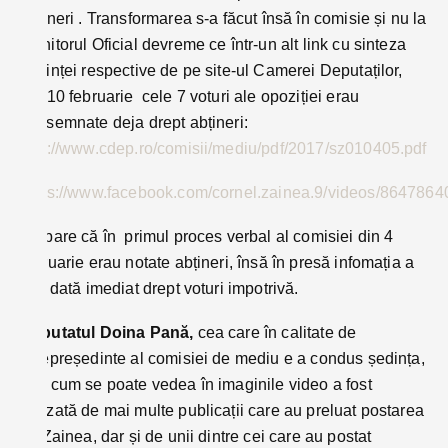
abțineri . Transformarea s-a făcut însă în comisie și nu la
Monitorul Oficial devreme ce într-un alt link cu sinteza
ședinței respective de pe site-ul Camerei Deputaților,
din 10 februarie cele 7 voturi ale opoziției erau
consemnate deja drept abțineri:
http://www.cdep.ro/comisii/mediu/pdf/2017/sz010405.pdf
https://www.facebook.com/cornel.zainea.9/videos/864786
Se pare că în primul proces verbal al comisiei din 4
februarie erau notate abțineri, însă în presă infomația a
fost dată imediat drept voturi impotrivă.
Deputatul Doina Pană,
cea care în calitate de
vicepreședinte al comisiei de mediu e a condus ședința,
așa cum se poate vedea în imaginile video a fost
acuzată de mai multe publicații care au preluat postarea
lui Zainea, dar și de unii dintre cei care au postat