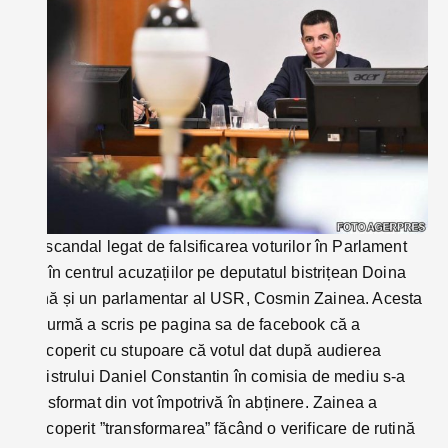
Un scandal legat de falsificarea voturilor în Parlament
are în centrul acuzațiilor pe deputatul bistrițean Doina
Pană și un parlamentar al USR, Cosmin Zainea. Acesta
din urmă a scris pe pagina sa de facebook că a
descoperit cu stupoare că votul dat după audierea
ministrului Daniel Constantin în comisia de mediu s-a
transformat din vot împotrivă în abținere. Zainea a
descoperit ”transformarea” făcând o verificare de rutină