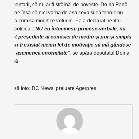
comentarii, că nu ar fi străină de poveste. Doina Pană
spune însă că nici vorbă de așa ceva și că tehnic nu
avea cum să modifice voturile. Ea a declarat pentru
Propolitica :
”
NU eu întocmesc procese-verbale, nu
sunt preşedinte al comisiei de mediu şi pur şi simplu
nu ar fi existat niciun fel de motivaţie să mă gândesc
la o asemenea enormitate”
, se apăra deputatul Doina
Pană.
Sursă foto: DC News, preluare Agerpres