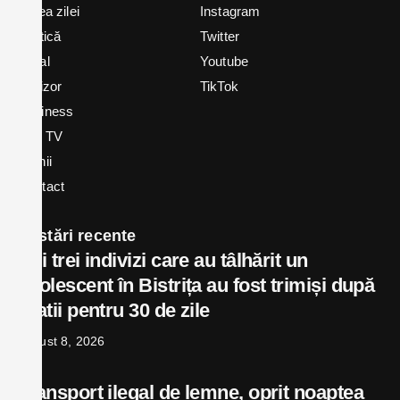
Știrea zilei
Instagram
Politică
Twitter
Local
Youtube
In vizor
TikTok
Business
Bex TV
Opinii
Contact
Postări recente
Cei trei indivizi care au tâlhărit un
adolescent în Bistrița au fost trimiși după
gratii pentru 30 de zile
august 8, 2026
Transport ilegal de lemne, oprit noaptea