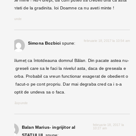
Vai de mine ! Nu-i drept, da cum puteti sa credeti una ca asta
?Sunteti de la gradinita. Ioi Doamne ca nu aveti minte !
Răspunde
februarie 18, 2017 la 10:54 am
Simona Bozbici
spune:
Glumeț ca întotdeauna domnul Bălan. Din pacate astea nu-
s greseli care sa le faci la nivelul asta, daca de greseala e
vorba. Probabil ca vreun functionar exagerat de obedient o
fi facut-o pe cont propriu. Dar mai degraba cred ca i s-a
soptit de undeva sa o faca.
Răspunde
februarie 18, 2017 la
Balan Marius- ingrijitor al
10:27 am
STATULUI.
spune: