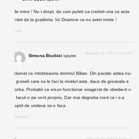
Vai de mine ! Nu-i drept, da cum puteti sa credeti una ca asta
?Sunteti de la gradinita. Ioi Doamne ca nu aveti minte !
Răspunde
februarie 18, 2017 la 10:54 am
Simona Bozbici
spune:
Glumeț ca întotdeauna domnul Bălan. Din pacate astea nu-
s greseli care sa le faci la nivelul asta, daca de greseala e
vorba. Probabil ca vreun functionar exagerat de obedient o
fi facut-o pe cont propriu. Dar mai degraba cred ca i s-a
soptit de undeva sa o faca.
Răspunde
februarie 19, 2017 la 11:31 am