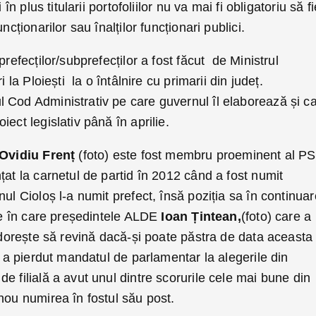
 în plus titularii portofoliilor nu va mai fi obligatoriu să fi
ncționarilor sau înalților funcționari publici.
prefecților/subprefecților a fost făcut de Ministrul
i la Ploiești la o întâlnire cu primarii din județ.
 Cod Administrativ pe care guvernul îl elaborează și c
ect legislativ până în aprilie.
Ovidiu Frenț
(foto) este fost membru proeminent al P
țat la carnetul de partid în 2012 când a fost numit
ul Cioloș l-a numit prefect, însă poziția sa în continuar
ile în care președintele ALDE
Ioan Țintean,
(foto) care a
i dorește să revină dacă-și poate păstra de data aceasta
e a pierdut mandatul de parlamentar la alegerile din
e filială a avut unul dintre scorurile cele mai bune din
nou numirea în fostul său post.