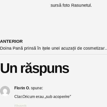
sursă foto Rasunetul.
ANTERIOR
Doina Pană prinsă în ițele unei acuzații de cosmetizare a votului în Parlament. Voturile împotri
Un răspuns
Florin O.
spune:
Clar.Oricum erau „sub acoperire”
Răspunde