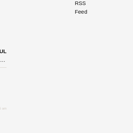
UL
Senatorii aruncă la coș ordonanța 13 iar deputații analizează OG 14
06 am