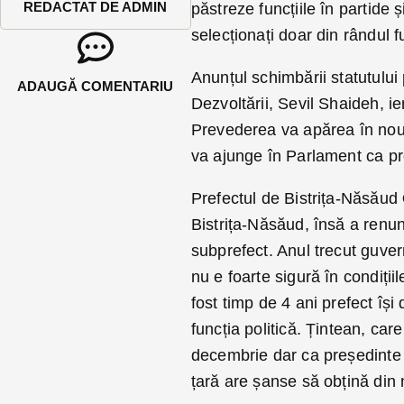
REDACTAT DE ADMIN
păstreze funcțiile în partide și
selecționați doar din rândul fu
Anunțul schimbării statutului 
ADAUGĂ COMENTARIU
Dezvoltării, Sevil Shaideh, ier
Prevederea va apărea în noul
va ajunge în Parlament ca proi
Prefectul de Bistrița-Năsăud
Bistrița-Năsăud, însă a renun
subprefect. Anul trecut guvern
nu e foarte sigură în condiți
fost timp de 4 ani prefect îș
funcția politică. Țintean, car
decembrie dar ca președinte d
țară are șanse să obțină din 