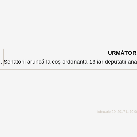
URMĂTOR
vă ale opoziției în comisia de mediu s-au transformat în final în abțineri
februarie 20, 2017 la 10: