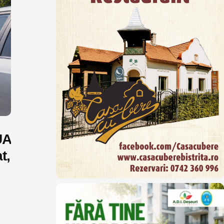
UA
t,