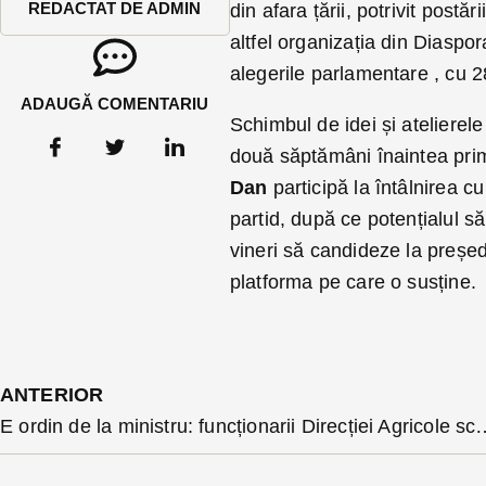
REDACTAT DE ADMIN
din afara țării, potrivit postă
altfel organizația din Diasp
alegerile parlamentare , cu 
ADAUGĂ COMENTARIU
Schimbul de idei și atelierel
două săptămâni înaintea prim
Dan
participă la întâlnirea c
partid, după ce potențialul s
vineri să candideze la președ
platforma pe care o susține.
ANTERIOR
E ordin de la ministru: funcționarii Direcției Agricole sc