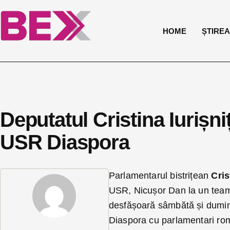
HOME
ȘTIREA 
Deputatul Cristina Iurișni
USR Diaspora
Parlamentarul bistrițean
Cris
USR, Nicușor Dan la un team-
desfășoară sâmbătă și dumin
Diaspora cu parlamentari român