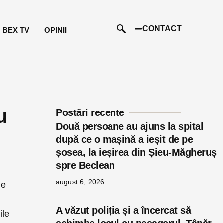
CONTACT
BEX TV
OPINII
u
Postări recente
Două persoane au ajuns la spital
după ce o mașină a ieșit de pe
șosea, la ieșirea din Șieu-Măgheruș
spre Beclean
august 6, 2026
se
A văzut poliția și a încercat să
ile