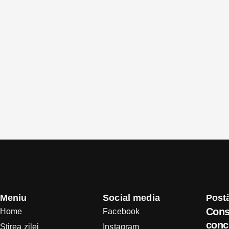
Meniu
Social media
Postă
Cons
Home
Facebook
concl
Știrea zilei
Instagram