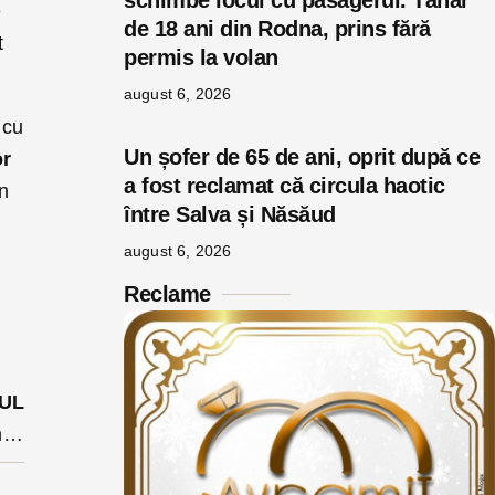
schimbe locul cu pasagerul. Tânăr
e
de 18 ani din Rodna, prins fără
t
permis la volan
august 6, 2026
 cu
Un șofer de 65 de ani, oprit după ce
or
a fost reclamat că circula haotic
in
între Salva și Năsăud
august 6, 2026
Reclame
UL
JOB-uri la STAT: ce posturi disponibile găsiți în sistemul bugetar în Bistrița-Năsăud. O instituție vrea 12 angajați noi