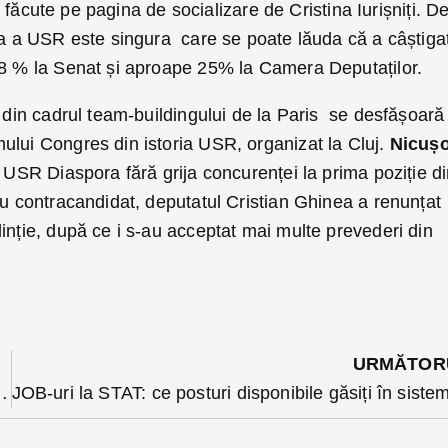
rii făcute pe pagina de socializare de Cristina Iurișniți. D
ora a USR este singura care se poate lăuda că a câștiga
28 % la Senat și aproape 25% la Camera Deputaților.
e din cadrul team-buildingului de la Paris se desfășoară
ului Congres din istoria USR, organizat la Cluj.
Nicuș
u USR Diaspora fără grija concurenței la prima poziție d
ău contracandidat, deputatul Cristian Ghinea a renunțat
inție, după ce i s-au acceptat mai multe prevederi din
URMĂTOR
oși din birouri și puși să trimită fermierii la APIA