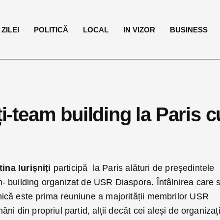
ZILEI
POLITICĂ
LOCAL
IN VIZOR
BUSINESS
ți-team building la Paris c
tina Iurișniți
participă la Paris alături de președintele
 building organizat de USR Diaspora. Întâlnirea care 
ică este prima reuniune a majorității membrilor USR
i din propriul partid, alții decât cei aleși de organizați