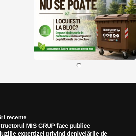
ri recente
tructorul MIS GRUP face publice
uziile expertizei privind denivelările de