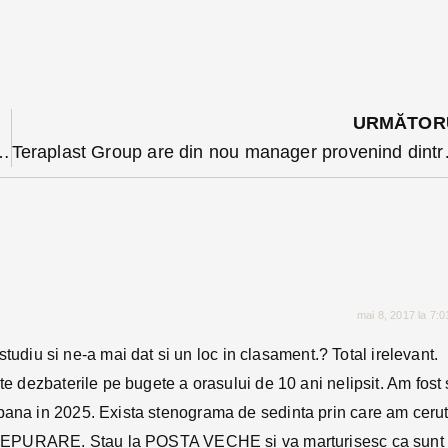
URMĂTOR
mentarii bistrițeni: de la entuziasm moderat la scepticism
Teraplast Group are din no
mai 8, 2017 la 7:
iu si ne-a mai dat si un loc in clasament.? Total irelevant.
te dezbaterile pe bugete a orasului de 10 ani nelipsit. Am fost 
 pana in 2025. Exista stenograma de sedinta prin care am cerut
a de EPURARE. Stau la POSTA VECHE si va marturisesc ca sunt