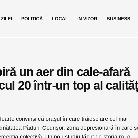
ZILEI
POLITICĂ
LOCAL
IN VIZOR
BUSINESS
piră un aer din cale-afară
ul 20 într-un top al calităț
t foarte convinși că orașul în care trăiesc are cel mai
ecinătatea Pădurii Codrișor, zona depresionară în care s
rcepția colectivă. Un nou studiu făcut de storia.ro, o