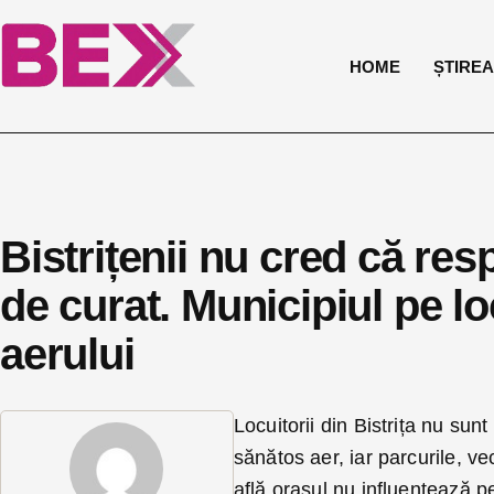
HOME
ȘTIREA 
Bistrițenii nu cred că res
de curat. Municipiul pe loc
aerului
Locuitorii din Bistrița nu sun
sănătos aer, iar parcurile, v
află orașul nu influențează pe