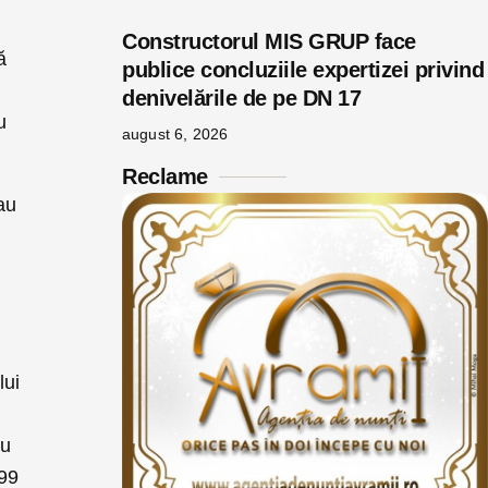
Constructorul MIS GRUP face
ă
publice concluziile expertizei privind
denivelările de pe DN 17
u
august 6, 2026
Reclame
au
lui
cu
 99