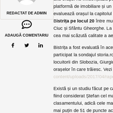
platformă de imobiliare și un i
REDACTAT DE ADMIN
evaluează orașul la capitolul
B
istrița pe locul 20
între mu
Ciuc și Sfântu Gheorghe. La c
ADAUGĂ COMENTARIU
cea mai scăzută calitate a ae
Bistrița a fost evaluată în ace
participat la sondajul storia.
locuitorii din Slobozia, Giur
orașelor în care trăiesc. Vez
content/uploads/2017/04/rapo
Există și un studiu făcut pe c
fiind considerat Ștefan cel 
clasamentului, adică cele mai
mai puțin de 51 de puncte aco