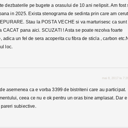
te dezbaterile pe bugete a orasului de 10 ani nelipsit. Am fost 
 pana in 2025. Exista stenograma de sedinta prin care am cerut
a de EPURARE. Stau la POSTA VECHE si va marturisesc ca sunt
te a CACAT pana aici. SCUZATI ! Asta se poate rezolva foarte
 adica un fel de sera acoperita cu fibra de sticla , carbon etc.
l loc.
mai 8, 2017 la 7:
e de asemenea ca e vorba 3399 de bistriteni care au participat.
mentului, ceea ce nu e ok pentru un oras bine amplasat. Dar e
 pareri subiective.