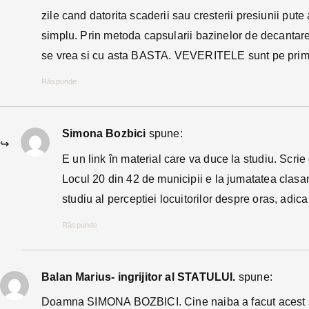
zile cand datorita scaderii sau cresterii presiunii pu
simplu. Prin metoda capsularii bazinelor de decantare,
se vrea si cu asta BASTA. VEVERITELE sunt pe primu
Răspunde
Simona Bozbici
spune:
E un link în material care va duce la studiu. Scri
Locul 20 din 42 de municipii e la jumatatea clasa
studiu al perceptiei locuitorilor despre oras, adica
Răspunde
Balan Marius- ingrijitor al STATULUI.
spune:
Doamna SIMONA BOZBICI. Cine naiba a facut acest stud