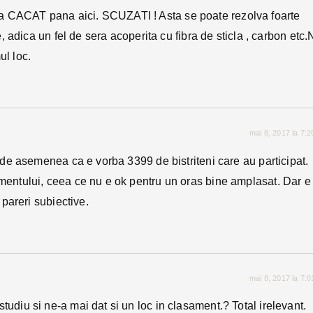
te a CACAT pana aici. SCUZATI ! Asta se poate rezolva foarte
 adica un fel de sera acoperita cu fibra de sticla , carbon etc.
l loc.
mai 8, 2017 la 7:
e de asemenea ca e vorba 3399 de bistriteni care au participat.
mentului, ceea ce nu e ok pentru un oras bine amplasat. Dar e
 pareri subiective.
mai 8, 2017 la 7:
iu si ne-a mai dat si un loc in clasament.? Total irelevant.