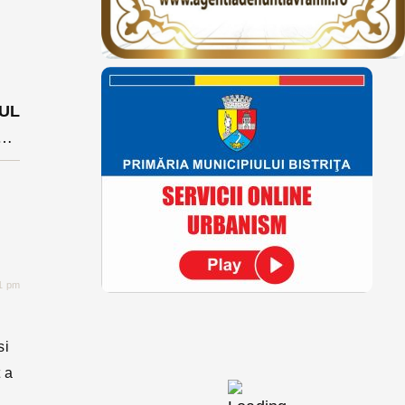
UL
u manager provenind dintre angajați. Fostul director general a demisionat după 4 luni
01 pm
si
 a