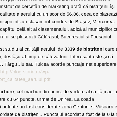
nstitut de cercetări de marketing arată că bistrițenii își
 calitate a aerului cu un scor de 56.06, ceea ce plaseaz
nicipii într-un clasament condus de Brașov, Miercurea-
apătul celălalt al clasamentului, adică al municipiilor c
rului se plasează Călărașul, Bucureștiul și Focșaniul.
st studiu al calității aerului de
3339 de bistrițeni
care 
ro, desfășurat timp de câteva luni. Interesant este și că
giu, Târgu Jiu sau Tulcea acorde punctaje net superioare
i
http://blog.storia.ro/wp-
rt_calitatea_aerului.pdf.
artiere
, cel mai bun din punct de vedere al calității aeru
mare cu 64 puncte, urmat de Unirea. La coada
 poluate au fost considerate zona Centurii și Viișoara 
rdate de bistrițeni.. Punctajul acordat a fost de la 0 la