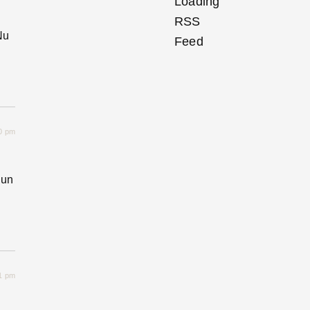
Nu
20 pm
 un
01 pm