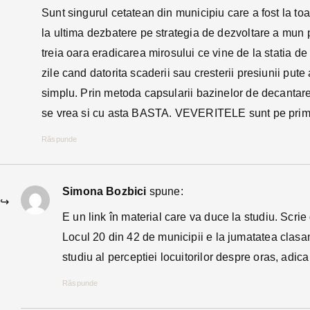
Sunt singurul cetatean din municipiu care a fost la toa
la ultima dezbatere pe strategia de dezvoltare a mun
treia oara eradicarea mirosului ce vine de la stati
zile cand datorita scaderii sau cresterii presiunii pu
simplu. Prin metoda capsularii bazinelor de decantare,
se vrea si cu asta BASTA. VEVERITELE sunt pe primu
Răspunde
Simona Bozbici
spune:
E un link în material care va duce la studiu. Scri
Locul 20 din 42 de municipii e la jumatatea clasa
studiu al perceptiei locuitorilor despre oras, adica
Răspunde