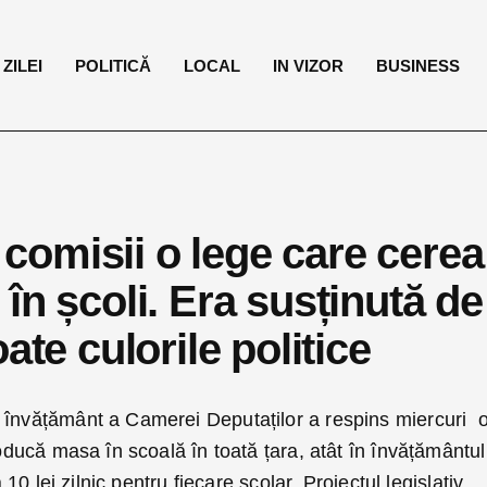
ZILEI
POLITICĂ
LOCAL
IN VIZOR
BUSINESS
n comisii o lege care cerea
în școli. Era susținută de
ate culorile politice
 învățământ a Camerei Deputaților a respins miercuri 
roducă masa în scoală în toată țara, atât în învățământul
a 10 lei zilnic pentru fiecare școlar. Proiectul legislativ,