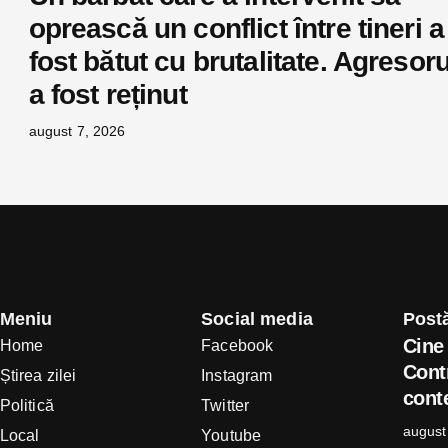
oprească un conflict între tineri a
fost bătut cu brutalitate. Agresoru
a fost reținut
august 7, 2026
Meniu
Social media
Postă
Cine 
Home
Facebook
Cont
Știrea zilei
Instagram
conte
Politică
Twitter
august
Local
Youtube