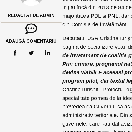
inițiat încă din 2013 de 84 de 
REDACTAT DE ADMIN
majoritatea PDL și PNL, dar ș
din Comisia de învățământ.
Deputatul USR Cristina Iurișni
ADAUGĂ COMENTARIU
pagina de socializare votul d
de invatamant de coalitia 
Prin urmare, programul nat
devina viabil!
E aceeasi pr
program pilot, dar textul le
Cristina Iurișniți. Proiectul 
specialitate pornea de la idee
prevedea ca Guvernul să asig
administrativ teritoriale. Din 
guvernele, care i-au dat aviz