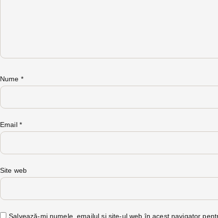
Nume
*
Email
*
Site web
Salvează-mi numele, emailul și site-ul web în acest navigator pent