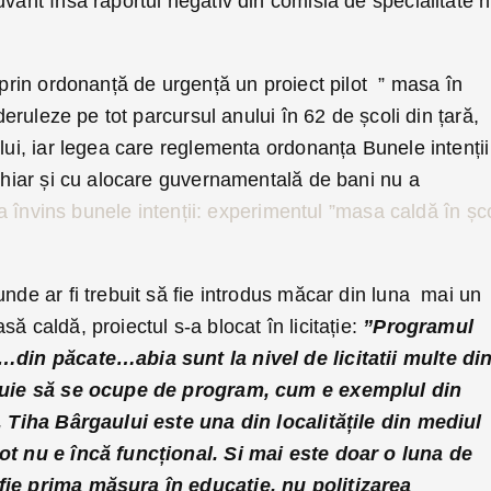
uvânt însă raportul negativ din comisia de specialitate n
ă prin ordonanță de urgență un proiect pilot ” masa în
 deruleze pe tot parcursul anului în 62 de școli din țară,
ului, iar legea care reglementa ordonanța Bunele intenții
 chiar și cu alocare guvernamentală de bani nu a
a învins bunele intenții: experimentul ”masa caldă în șco
unde ar fi trebuit să fie introdus măcar din luna mai un
ă caldă, proiectul s-a blocat în licitație:
”Programul
l…din păcate…abia sunt la nivel de licitatii multe di
rebuie să se ocupe de program, cum e exemplul din
 . Tiha Bârgaului este una din localitățile din mediul
lot nu e încă funcțional. Si mai este doar o luna de
fie prima măsura în educație, nu politizarea