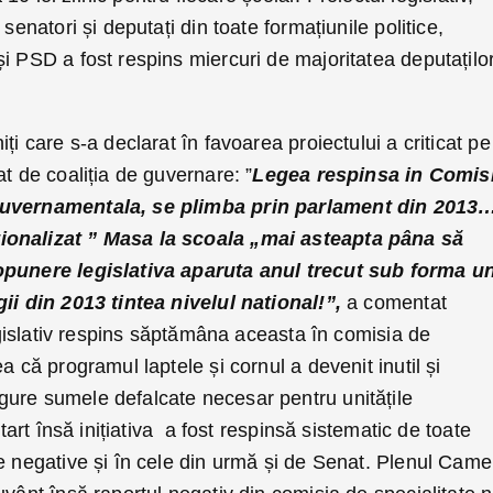
senatori și deputați din toate formațiunile politice,
i PSD a fost respins miercuri de majoritatea deputațilo
ți care s-a declarat în favoarea proiectului a criticat pe
at de coaliția de guvernare: ”
Legea respinsa in Comis
guvernamentala, se plimba prin parlament din 2013
ionalizat ” Masa la scoala „mai asteapta pâna să
opunere legislativa aparuta anul trecut sub forma u
gii din 2013 tintea nivelul national!”,
a comentat
legislativ respins săptămâna aceasta în comisia de
a că programul laptele și cornul a devenit inutil și
ure sumele defalcate necesar pentru unitățile
start însă inițiativa a fost respinsă sistematic de toate
e negative și în cele din urmă și de Senat. Plenul Came