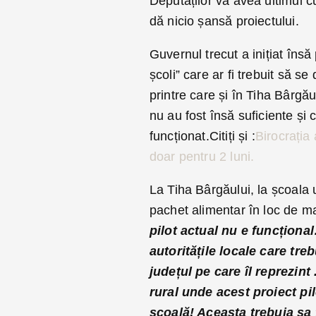
Deputaților va avea ultimul c
dă nicio șansă proiectului.
Guvernul trecut a inițiat îns
școli” care ar fi trebuit să se
printre care și în Tiha Bârgă
nu au fost însă suficiente și
funcționat.Citiți și :
Birocrația 
doar pentru 2 luni.
La Tiha Bârgăului, la școala 
pachet alimentar în loc de mas
pilot actual nu e funcționa
autoritățile locale care t
județul pe care îl reprezint
rural unde acest proiect pi
școală! Aceasta trebuia sa 