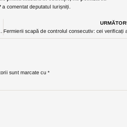
”
a comentat deputatul Iurișniți.
URMĂTOR
zii luate prin consultarea tuturor liberalilor
torii sunt marcate cu
*