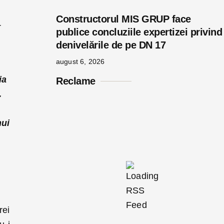
Constructorul MIS GRUP face
r
publice concluziile expertizei privind
denivelările de pe DN 17
august 6, 2026
ia
Reclame
…
nui
rei