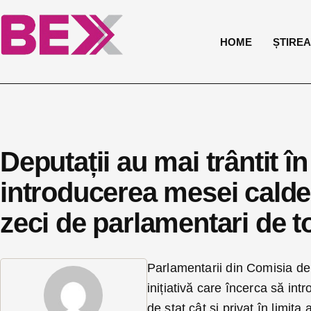
HOME
ȘTIREA 
Deputații au mai trântit î
introducerea mesei calde 
zeci de parlamentari de to
Parlamentarii din Comisia de
inițiativă care încerca să int
de stat cât și privat în limita 