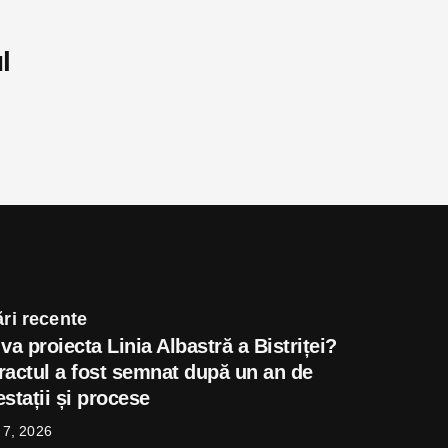
l
ri recente
va proiecta Linia Albastră a Bistriței?
ractul a fost semnat după un an de
stații și procese
 7, 2026