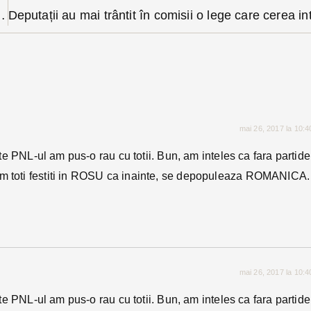
 campania internă pentru șefia PNL
mai 26, 2017 la 10:
iste PNL-ul am pus-o rau cu totii. Bun, am inteles ca fara partid
em toti festiti in ROSU ca inainte, se depopuleaza ROMANICA.
mai 26, 2017 la 10:
iste PNL-ul am pus-o rau cu totii. Bun, am inteles ca fara partid