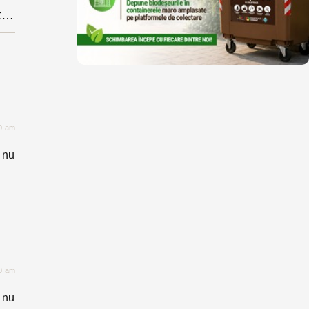
Deputații au mai trântit în comisii o lege care cerea introducerea mesei calde în școli. Era susținută de zeci de parlamentari de toate culorile politice
40 am
e nu
40 am
e nu