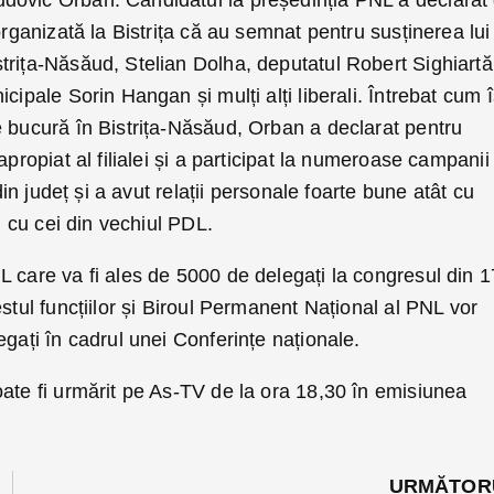
organizată la Bistrița că au semnat pentru susținerea lui
trița-Năsăud, Stelian Dolha, deputatul Robert Sighiartă
cipale Sorin Hangan și mulți alți liberali. Întrebat cum î
e bucură în Bistrița-Năsăud, Orban a declarat pentru
apropiat al filialei și a participat la numeroase campanii
 din județ și a avut relații personale foarte bune atât cu
și cu cei din vechiul PDL.
 care va fi ales de 5000 de delegați la congresul din 1
estul funcțiilor și Biroul Permanent Național al PNL vor
egați în cadrul unei Conferințe naționale.
ate fi urmărit pe As-TV de la ora 18,30 în emisiunea
URMĂTOR