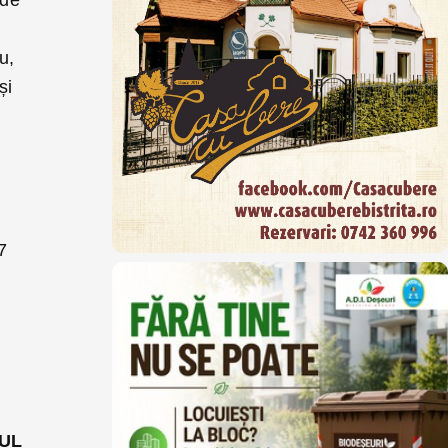
u,
și
7
UL