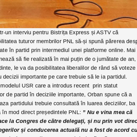
tr-un interviu pentru Bistrița Express și ASTV că
bilitatea tuturor membrilor PNL să-și spună părerea des
ate în partid prin intermediul unei platforme online. Mai
mează să fie realizată în mai puțin de o jumătate de an,
te, le va da posibilitatea liberalilor de rând să voteze
decizii importante pe care trebuie să le ia partidul.
n modelul USR care a introdus recent prin statut
or de partid în deciziile importante, Orban spune că a
za partidului trebuie consultată în luarea deciziilor, ba
ta în mod direct președintele PNL:
” Nu e vina mea că
ce la Congres de către delegați, și nu prin vot direc
egerilor și conducerea actuală nu a fost de acord c