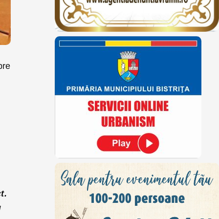
pre
t.
u