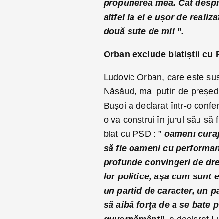
propunerea mea. Cât despre
altfel la ei e ușor de reali
două sute de mii ”.
Orban exclude blatiștii cu 
Ludovic Orban, care este susți
Năsăud, mai puțin de președin
Bușoi a declarat într-o confe
o va construi în jurul său să
blat cu PSD : ”
oameni curajo
să fie oameni cu performanţ
profunde convingeri de drea
lor politice, aşa cum sunt 
un partid de caracter, un pa
să aibă forţa de a se bate p
guvernământ”,
a declarat L