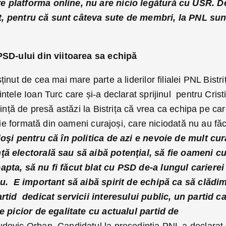
 platforma online, nu are nicio legătură cu USR. D
zat, pentru că sunt câteva sute de membri, la PNL sun
PSD-ului din viitoarea sa echipă
nut de cea mai mare parte a liderilor filialei PNL Bistri
tele Ioan Turc care și-a declarat sprijinul pentru Crist
rință de presă astăzi la Bistrița că vrea ca echipa pe ca
 fie formată din oameni curajoși, care niciodată nu au fă
şi pentru că în politica de azi e nevoie de mult cur
ă electorală sau să aibă potenţial, să fie oameni c
pta, să nu fi făcut blat cu PSD de-a lungul carierei
eu. E important să aibă spirit de echipă ca să clădi
rtid dedicat servicii interesului public, un partid c
e picior de egalitate cu actualul partid de
udovic Orban. Candidatul la președinția PNL a declarat