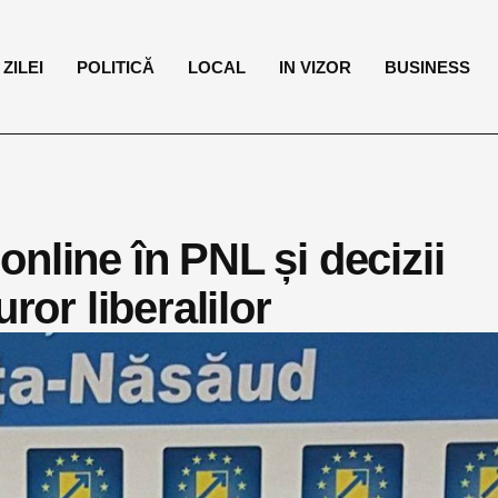
ZILEI
POLITICĂ
LOCAL
IN VIZOR
BUSINESS
nline în PNL și decizii
ror liberalilor