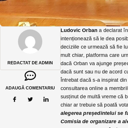
Ludovic Orban
a declarat în
intenționează să le dea posi
deciziile ce urmează să fie lu
mult chiar, platforma care ur
REDACTAT DE ADMIN
dacă Orban va ajunge președin
dacă sunt sau nu de acord cu 
Întrebat dacă s-a inspirat di
ADAUGĂ COMENTARIU
consultarea online a membril
susținut de multă vreme că ba
chiar ar trebuie să poată vo
alegerea președintelui se fa
Comisia de organizare a al