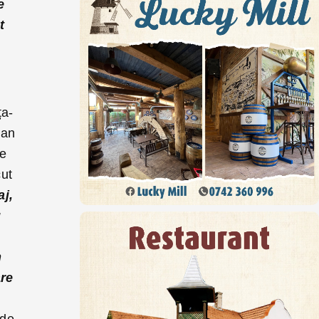
e
t
ța-
ian
re
cut
aj,
u
m
are
 de