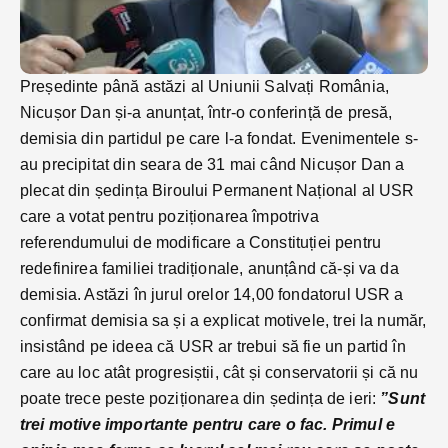
Președinte până astăzi al Uniunii Salvați România,
Nicușor Dan și-a anunțat, într-o conferință de presă,
demisia din partidul pe care l-a fondat. Evenimentele s-
au precipitat din seara de 31 mai când Nicușor Dan a
plecat din ședința Biroului Permanent Național al USR
care a votat pentru poziționarea împotriva
referendumului de modificare a Constituției pentru
redefinirea familiei tradiționale, anunțând că-și va da
demisia. Astăzi în jurul orelor 14,00 fondatorul USR a
confirmat demisia sa și a explicat motivele, trei la număr,
insistând pe ideea că USR ar trebui să fie un partid în
care au loc atât progresiștii, cât și conservatorii și că nu
poate trece peste poziționarea din ședința de ieri:
”Sunt
trei motive importante pentru care o fac. Primul e