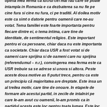
opinia mea ferma ca lucrul cel mai rau care se poate
intampla in Romania e ca dezbaterea sa nu fie pe
cine fura si cine nu fura, ci pe traditii. Al doilea motiv
este ca simt o datorie pentru oamenii care ne-au
votat. Tema familiei este foarte importanta pentru
fiecare dintre ei, o tema intima, care tine de
identitate, de sentimentul religios. Este important
pentru ei ca persoane, chiar daca nu este importanta
ca societate. Chiar daca USR a fost votat si de
oameni care sprijina si de oameni care nu sprijina
(referendumul – n.r.), convingerea mea ferma este ca
USR trebuie sa se adrese si unora si altora. Peste
aceste doua motive as fi putut trece, pentru ca este
un principiu că majoritatea are dreptate. Este insa un
al treilea motiv, care tine de onoare. In etapele de
formare ale acestui partid, in zecile de intalniri pe
care le-am avut cu oamenii, le-am promis ca in
partidul acesta este loc pentru toata lumea. Este loc