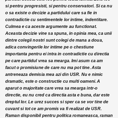
si pentru progresisti, si pentru conservatori. Si ca nu
o sa existe o decizie a partidului care sa fie in
contradictie cu sentimentele lor intime, indentitare.
Culmea e ca aceste argumente au functionat.
Aceasta decizie vine sa spuna, in opinia mea, ca unii
dintre colegii nostri sunt colegi de mana a doua,
adica convingerile lor intime pe o chestiune
importanta pentru ei intra in contradictie cu directia
pe care partidul vrea sa mearga. Imi asum ca am
facut o promisiune de care nu ma pot tine. Asta
antreneaza demisia mea azi din USR. Nu e nimic
dramatic, este o constructie cu multi oameni. A
aparut o majoritate care vrea sa mearga intr-o
directie, eu nu cred ca directia asta e buna, dar este
dreptul lor. Le urez succes si sper ca se vor tine de
cuvant si tot ce am promis va fi realizat de USR.
Raman disponibil pentru politica romaneasca, raman