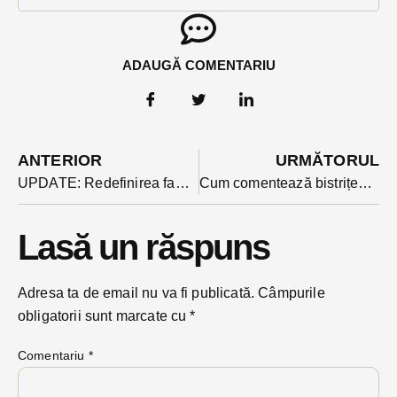
ADAUGĂ COMENTARIU
ANTERIOR
URMĂTORUL
UPDATE: Redefinirea familiei tradiționale ar putea să lase USR-ul fără președinte. Nicușor Dan în prag de demisie după ce BPN-ul s-a poziționat tranșant
Cum comentează bistrițenii din USR demisia lui Nicușor Dan. Cristina Iurișniți crede că partidul se va reseta
Lasă un răspuns
Adresa ta de email nu va fi publicată.
Câmpurile
obligatorii sunt marcate cu
*
Comentariu
*