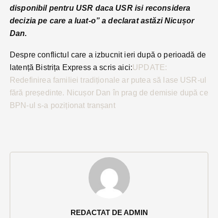
disponibil pentru USR daca USR isi reconsidera
decizia pe care a luat-o” a declarat astăzi Nicușor
Dan.
Despre conflictul care a izbucnit ieri după o perioadă de
latență Bistrița Express a scris aici:
UPDATE:
Redefinirea familiei tradiționale ar putea să lase USR-ul
fără președinte. Nicușor Dan în prag de demisie după ce
BPN-ul s-a poziționat tranșant
REDACTAT DE ADMIN