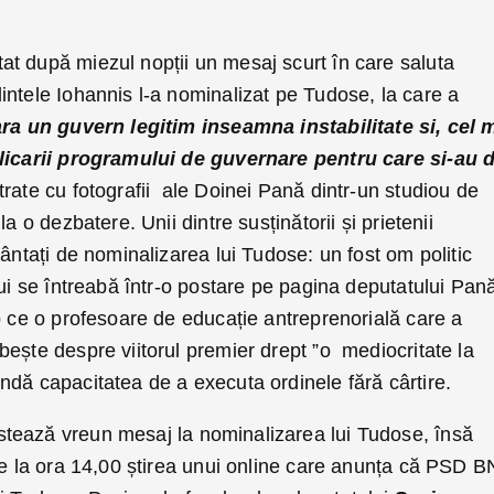
at după miezul nopții un mesaj scurt în care saluta
intele Iohannis l-a nominalizat pe Tudose, la care a
ara un guvern legitim inseamna instabilitate si, cel 
plicarii programului de guvernare pentru care si-au 
trate cu fotografii ale Doinei Pană dintr-un studiou de
a o dezbatere. Unii dintre susținătorii și prietenii
cântați de nominalizarea lui Tudose: un fost om politic
lui se întreabă într-o postare pe pagina deputatului Pan
p ce o profesoare de educație antreprenorială care a
ește despre viitorul premier drept ”o mediocritate la
ndă capacitatea de a executa ordinele fără cârtire.
tează vreun mesaj la nominalizarea lui Tudose, însă
pe la ora 14,00 știrea unui online care anunța că PSD B