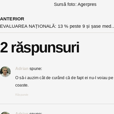
Sursă foto: Agerpres
ANTERIOR
EVALUAREA NAȚIONALĂ: 13 % peste 9 și șase medii de
2 răspunsuri
Adrian
spune:
O să-i auzim cât de curând că de fapt ei nu-l voiau p
coaste.
Răspunde
Adrian
spune: