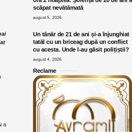
ora 2 noaptea. Șoferița de 20 de ani a
scăpat nevătămată
august 5, 2026
mai
Un tânăr de 21 de ani și-a înjunghiat
tatăl cu un briceag după un conflict
dat
cu acesta. Unde l-au găsit polițiștii?
august 4, 2026
Reclame
ă
N a