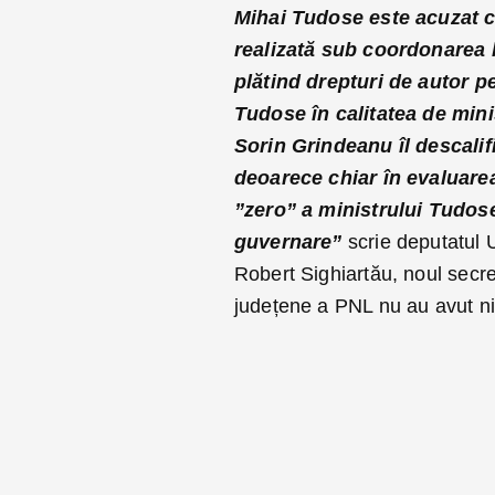
Mihai Tudose este acuzat că
realizată sub coordonarea 
plătind drepturi de autor pe
Tudose în calitatea de min
Sorin Grindeanu îl descalif
deoarece chiar în evaluarea
”zero” a ministrului Tudos
guvernare”
scrie deputatul 
Robert Sighiartău, noul secret
județene a PNL nu au avut nic