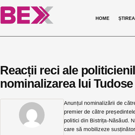
HOME
ȘTIREA 
Reacții reci ale politicieni
nominalizarea lui Tudose
Anunțul nominalizării de cătr
premier de către președintel
politici din Bistrița-Năsăud. 
care să mobilizeze susținător