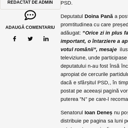
REDACTAT DE ADMIN
PSD.
Deputatul
Doina Pană
a post
promtitudinea cu care președ
ADAUGĂ COMENTARIU
adăugat:
”Orice zi in plus f
important, o întarziere a a
votul românii”, mesaje
ilus
televiziune, unde participase l
deputatului n-au fost însă în
apropiat de cercurile partidu
dacă e sfârșitul PSD,, în tim
postat pe aceeași pagină vorb
puterea ”N” pe care-l recoma
Senatorul
Ioan Deneș
nu pos
distribuie pe pagina sa luni 