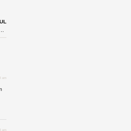
UL
ița cu spațiile de recreere? Pe locul 23 între municipii
43 am
n
43 am