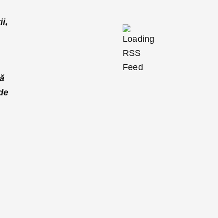
,
i,
ță
de
l