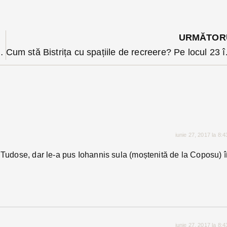
URMĂTOR
10 anul acesta în Bistrița-Năsăud
Cum stă Bistr
iunie 27, 2017 la 8:
e Tudose, dar le-a pus Iohannis sula (moștenită de la Coposu) î
iunie 27, 2017 la 8: