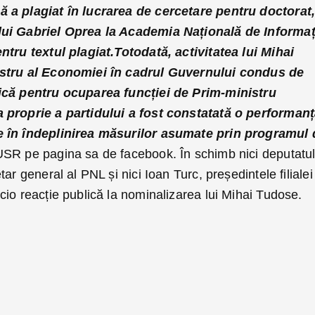
 a plagiat în lucrarea de cercetare pentru doctorat
lui Gabriel Oprea la Academia Națională de Informați
ntru textul plagiat.Totodată, activitatea lui Mihai
istru al Economiei în cadrul Guvernului condus de
ică pentru ocuparea funcției de Prim-ministru
 proprie a partidului a fost constatată o performan
e în îndeplinirea măsurilor asumate prin programul 
USR pe pagina sa de facebook. În schimb nici deputatu
ar general al PNL și nici Ioan Turc, președintele filialei
io reacție publică la nominalizarea lui Mihai Tudose.