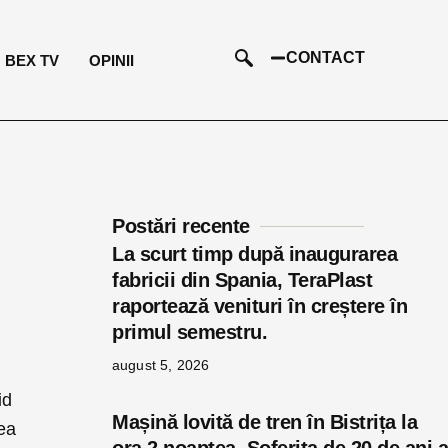
CONTACT
BEX TV
OPINII
Postări recente
La scurt timp după inaugurarea
fabricii din Spania, TeraPlast
raportează venituri în creștere în
primul semestru.
august 5, 2026
id
Mașină lovită de tren în Bistrița la
tea