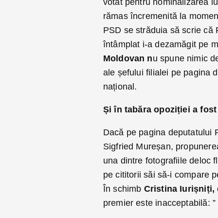
votat pentru nominalizarea l
rămas încremenită la momentu
PSD se străduia să scrie că 
întâmplat i-a dezamăgit pe m
Moldovan n
u spune nimic de
ale șefului filialei pe pagina
național.
Și în tabăra opoziției a fost
Dacă pe pagina deputatului 
Sigfried Mureșan, propunerea 
una dintre fotografiile deloc f
pe cititorii săi să-i compare pe
În schimb
Cristina Iurișniți,
premier este inacceptabilă: ”