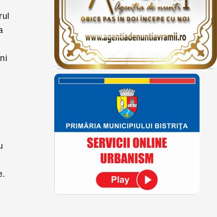
rul
a
ni
u
e.
a