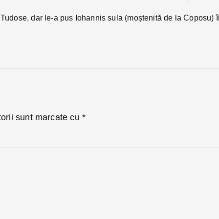
e Tudose, dar le-a pus Iohannis sula (moștenită de la Coposu) î
torii sunt marcate cu
*