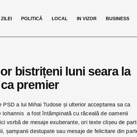
ZILEI
POLITICĂ
LOCAL
IN VIZOR
BUSINESS
lor bistrițeni luni seara la
 ca premier
e PSD a lui Mihai Tudose și ulterior acceptarea sa ca
e Iohannis a fost întâmpinată cu răceală de oamenii
Nici vorbă de mesaje exuberante, ori texte clișeu de part
ii, șampanii destupate sau mesaje de felicitare din par