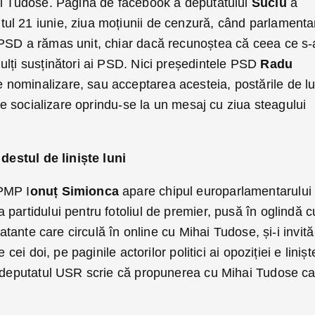
ui Tudose. Pagina de facebook a deputatului
Suciu
a
l 21 iunie, ziua moțiunii de cenzură, când parlamenta
PSD a rămas unit, chiar dacă recunoștea că ceea ce s-
ulți susținători ai PSD. Nici președintele PSD
Radu
 nominalizare, sau acceptarea acesteia, postările de lu
 de socializare oprindu-se la un mesaj cu ziua steagului
 destul de liniște luni
PMP I
onuț Simionca
apare chipul europarlamentarului
partidului pentru fotoliul de premier, pusă în oglindă c
latante care circulă în online cu Mihai Tudose, și-i invită
 cei doi, pe paginile actorilor politici ai opoziției e linișt
deputatul USR scrie că propunerea cu Mihai Tudose c