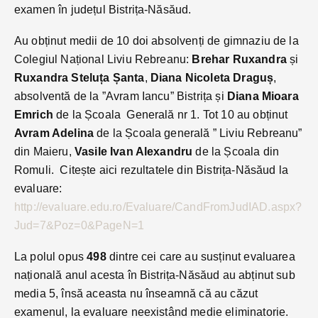
examen în județul Bistrița-Năsăud.
Au obținut medii de 10 doi absolvenți de gimnaziu de la
Colegiul Național Liviu Rebreanu:
Brehar Ruxandra
și
Ruxandra Steluța Șanta
,
Diana Nicoleta Draguș
,
absolventă de la ”Avram Iancu” Bistrița și
Diana Mioara
Emrich
de la Școala Generală nr 1. Tot 10 au obținut
Avram Adelina
de la Școala generală ” Liviu Rebreanu”
din Maieru,
Vasile Ivan Alexandru
de la Școala din
Romuli. Citește aici rezultatele din Bistrița-Năsăud la
evaluare:
http://evaluare.edu.ro/Evaluare/CandFromJudIAD.aspx?
Jud=7&Poz=0&PageN=1
La polul opus
498
dintre cei care au susținut evaluarea
națională anul acesta în Bistrița-Năsăud au abținut sub
media 5, însă aceasta nu înseamnă că au căzut
examenul, la evaluare neexistând medie eliminatorie.