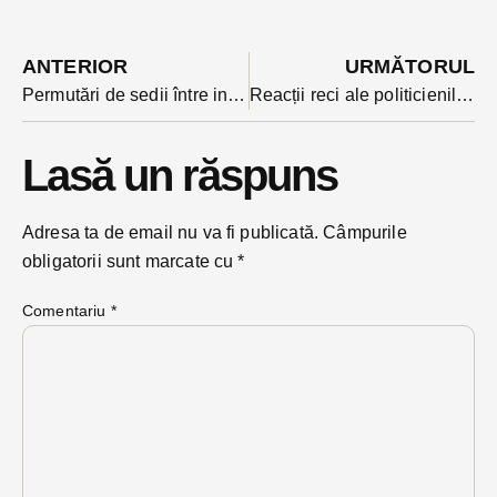
ANTERIOR
URMĂTORUL
Permutări de sedii între instituții: Direcția de Protecție a Copilului se mută la Forestier, CCD pleacă pe Sucevei
Reacții reci ale politicienilor bistrițeni luni seara la nominalizarea lui Tudose ca premier
Lasă un răspuns
Adresa ta de email nu va fi publicată.
Câmpurile
obligatorii sunt marcate cu
*
Comentariu
*