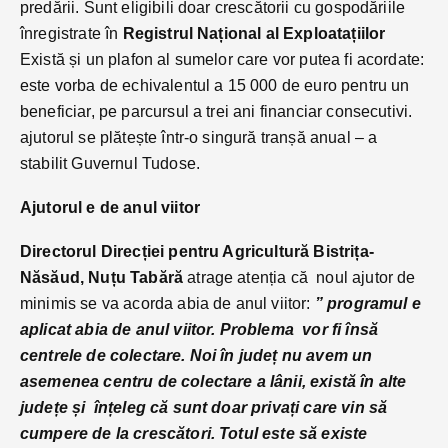
predării. Sunt eligibili doar crescătorii cu gospodăriile
înregistrate în
Registrul Național al Exploatațiilor
Există și un plafon al sumelor care vor putea fi acordate:
este vorba de echivalentul a 15 000 de euro pentru un
beneficiar, pe parcursul a trei ani financiar consecutivi.
ajutorul se plătește într-o singură tranșă anual – a
stabilit Guvernul Tudose.
Ajutorul e de anul viitor
Directorul Direcției pentru Agricultură Bistrița-
Năsăud, Nuțu Tabără
atrage atenția că noul ajutor de
minimis se va acorda abia de anul viitor:
” programul e
aplicat abia de anul viitor. Problema vor fi însă
centrele de colectare. Noi în județ nu avem un
asemenea centru de colectare a lânii, există în alte
județe și înțeleg că sunt doar privați care vin să
cumpere de la crescători. Totul este să existe