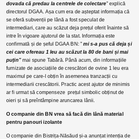
dovada că predau la centrele de colectare
” explică
directorul DGAA. Așa cum era de așteptat informația că
se oferă subvenții pe lână a fost speculat de
intermediari, care au scăzut deja prețul oferit înainte să
intre în vigoare ajutorul de la stat. Informația este
confirmată și de șeful DGAA BN: ”
mi s-a pus că deja și
cei care ofereau 1 leu au scăzut la 80 de bani și mai
puțin”
mai spune Tabără. Până acum, din informațiile
furnizate de asociațiile de crescători de ovine 1 leu era
maximul pe care-l obțin în asemenea tranzacții cu
intermediarii crescătorii. Practic acest ajutor de minimis
ar fi urmat să compenseze prețul simbolic obținut de
oieri și să preîntâmpine aruncarea lânii.
O companie din BN vrea să facă din lână material
pentru panouri izolante
O companie din Bistrița-Năsăud și-a anunțat intenția de