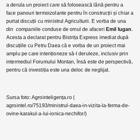
a derula un proiect care să folosească lână pentru a
face panouri termoizolante pentru în construcții și chiar a
purtat discuții cu ministrul Agriculturii. E vorba de una
din companiile conduse de omul de afaceri
Emil Iugan
.
Acesta a declarat pentru Bistrița Express imediat după
discuțiile cu Petru Daea că e vorba de un proiect mai
amplu pe care intenționeze să-l deruleze, inclusiv prin
intermediul Forumului Montan, însă este de perspectivă,
pentru că investiția este una deloc de neglijat.
Sursa foto: Agrointeligența.ro (
agrointel.ro/75193/ministrul-daea-in-vizita-la-ferma-de-
ovine-karakul-a-lui-ionica-nechifor/)