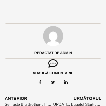
REDACTAT DE ADMIN
ADAUGĂ COMENTARIU
ANTERIOR
URMĂTORUL
Se naște Big Brother-ul fiscal: în septembrie apare Centrul Național de Informații Fiscale
UPDATE: Bugetul Start-up Nation depășit de 2 ori. Peste 160 de bistrițeni au aplicat