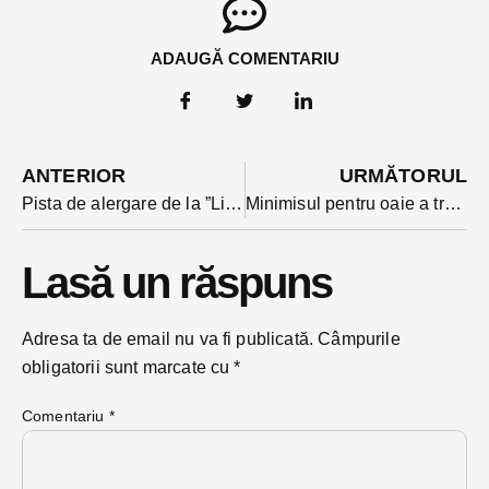
ADAUGĂ COMENTARIU
ANTERIOR
URMĂTORUL
Pista de alergare de la ”Liviu Rebreanu” deschisă pentru jogging în vacanță. Vezi pentru cine și în ce condițiii
Minimisul pentru oaie a trecut de Guvern. Întrebarea e cine preia lâna
Lasă un răspuns
Adresa ta de email nu va fi publicată.
Câmpurile
obligatorii sunt marcate cu
*
Comentariu
*