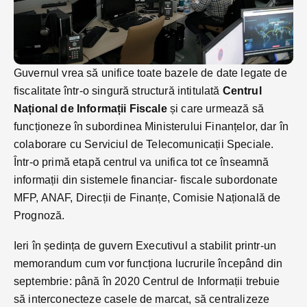
Guvernul vrea să unifice toate bazele de date legate de
fiscalitate într-o singură structură intitulată
Centrul
Național de Informații Fiscale
și care urmează să
funcționeze în subordinea Ministerului Finanțelor, dar în
colaborare cu Serviciul de Telecomunicații Speciale.
Într-o primă etapă centrul va unifica tot ce înseamnă
informații din sistemele financiar- fiscale subordonate
MFP, ANAF, Direcții de Finanțe, Comisie Națională de
Prognoză.
Ieri în ședința de guvern Executivul a stabilit printr-un
memorandum cum vor funcționa lucrurile începând din
septembrie: până în 2020 Centrul de Informații trebuie
să interconecteze casele de marcat, să centralizeze