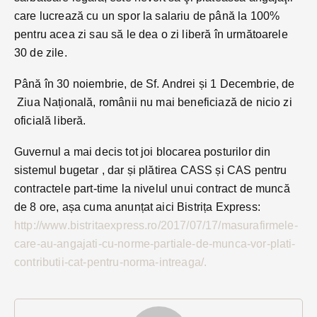
care lu­crea­ză cu un spor la salariu de până la 100%
pentru acea zi sau să le dea o zi liberă în ur­mătoarele
30 de zile.
Până în 30 noiembrie, de Sf. Andrei și 1 Decembrie, de
Ziua Națională, românii nu mai beneficiază de nicio zi
oficială liberă.
Guvernul a mai decis tot joi blocarea posturilor din
sistemul bugetar , dar și plătirea CASS și CAS pentru
contractele part-time la nivelul unui contract de muncă
de 8 ore, așa cuma anunțat aici Bistrița Express:
http://www.bistritaexpress.ro/2017/07/17/masurafirmele-
care-au-angajati-cu-norme-partiale-de-munca-vor-plati-
contributii-cat-pentru-norma-intreaga/.