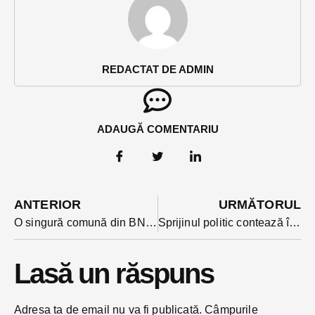
REDACTAT DE ADMIN
ADAUGĂ COMENTARIU
ANTERIOR
URMĂTORUL
O singură comună din BN n-a încăput la masa cu bucate a PNDL-ului. Ambele proiecte i-au fost respinse
Sprijinul politic contează în alocarea banilor prin PNDL-o recunoaște primarul Bistriței, Ovidiu Crețu
Lasă un răspuns
Adresa ta de email nu va fi publicată.
Câmpurile