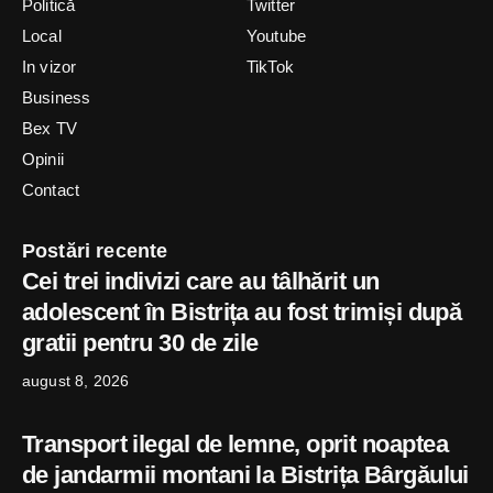
Politică
Twitter
Local
Youtube
In vizor
TikTok
Business
Bex TV
Opinii
Contact
Postări recente
Cei trei indivizi care au tâlhărit un
adolescent în Bistrița au fost trimiși după
gratii pentru 30 de zile
august 8, 2026
Transport ilegal de lemne, oprit noaptea
de jandarmii montani la Bistrița Bârgăului