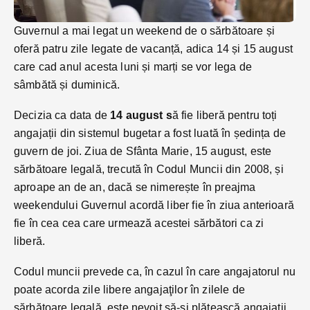
Guvernul a mai legat un weekend de o sărbătoare și
oferă patru zile legate de vacanță, adica 14 și 15 august
care cad anul acesta luni și marți se vor lega de
sâmbătă și duminică.
Decizia ca data de
14 august s
ă fie liberă pentru toți
angajații din sistemul bugetar a fost luată în ședința de
guvern de joi. Ziua de Sfânta Marie, 15 august, este
sărbătoare legală, trecută în Codul Muncii din 2008, și
aproape an de an, dacă se nimerește în preajma
weekendului Guvernul acordă liber fie în ziua anterioară
fie în cea cea care urmează acestei sărbători ca zi
liberă.
Codul muncii prevede ca, în cazul în care angajatorul nu
poa­te acorda zile li­bere anga­ja­ţilor în zi­le­le de
sărbătoare le­gală, este nevoit să-şi plătească an­gajaţii