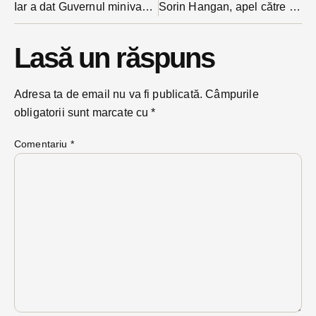
Iar a dat Guvernul minivacanță: liber e și luni înainte de Sfânta Marie
Sorin Hangan, apel către consilieri pentru un vot favorabil barierei de la Viișoara: ”lăsați-vă ochelarii de cal acasă”
Lasă un răspuns
Adresa ta de email nu va fi publicată.
Câmpurile
obligatorii sunt marcate cu
*
Comentariu
*