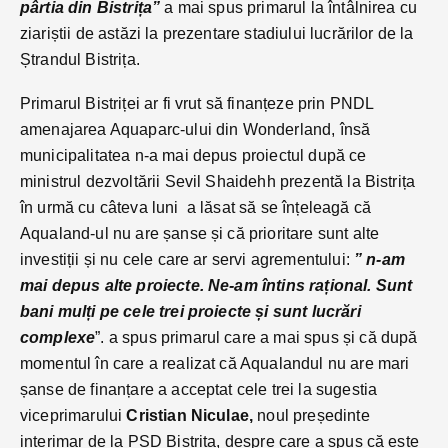
pârtia din Bistrița”
a mai spus primarul la întâlnirea cu
ziariștii de astăzi la prezentare stadiului lucrărilor de la
Ștrandul Bistrița.
Primarul Bistriței ar fi vrut să finanțeze prin PNDL
amenajarea Aquaparc-ului din Wonderland, însă
municipalitatea n-a mai depus proiectul după ce
ministrul dezvoltării Sevil Shaidehh prezentă la Bistrița
în urmă cu câteva luni a lăsat să se înțeleagă că
Aqualand-ul nu are șanse și că prioritare sunt alte
investiții și nu cele care ar servi agrementului:
” n-am
mai depus alte proiecte. Ne-am întins rațional. Sunt
bani mulți pe cele trei proiecte și sunt lucrări
complexe
”. a spus primarul care a mai spus și că după
momentul în care a realizat că Aqualandul nu are mari
șanse de finanțare a acceptat cele trei la sugestia
viceprimarului
Cristian Niculae,
noul președinte
interimar de la PSD Bistrița, despre care a spus că este