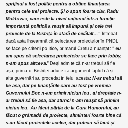
sprijinul a fost politic pentru a obține finanțarea
pentru cele trei proiecte. Și o spun foarte clar, Radu
Moldova
n
, care este la nivel național într-o funcție
importantă politică a reușit să impună și cele trei
proiecte de la Bistrița în afară de celălalt…”
Întrebat
dacă asta înseamnă că selectarea proiectelor în PNDL
se face pe criterii politice, primarul Crețu a nuanțat
: ” eu
am spus că selectarea proiectelor se face prin lobby,
n-am spus altceva.
” Deși admite că n-ar trebui să fie
așa, primarul Bistriței aduce ca argument faptul că și
alte guvernări au procedat în felul acesta
: N-ar trebui să
fie așa, dar pe finanțările care au fost pe vremea
Guvernului Boc n-am primit niciun leu , ai dreptate n-
ar trebui să fie așa, dar atunci n-am reușit să primim
niciun leu. Au făcut pârtia de la Gura Humorului, au
făcut o grămadă de proiecte, altminteri foarte bine că
s-au făcut proiectele acelea, dar puteau să facă și