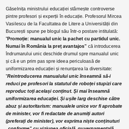
Găselnița ministrului educației stârnește controverse
pintre profesori și experții în educație. Profesorul Mircea
Vasilescu de la Facultatea de Litere a Universității din
București spune pe blogul său într-o postare intitulată:
”
Promoție: manualul unic la pachet cu partidul unic.
Numai în România la preț avantajos”
că introducerea
îndrumarului unic deschide drumul spre manualul unic
și că e un prim pas spre ideea periculoasă de
uniformizarea educației și renunțarea la diversitate:
”
Reintroducerea manualului unic înseamnă să-i
reduci pe profesori la statutul de roboței stupizi care
reproduc toți același conținut. Și mai înseamnă
uniformizarea educației. Și ușile larg deschise către
abuz și autoritarism: manualele unice vor fi aprobate
de minister, vor fi redactate de anumiți autori
(preferați de minister), vor exprima niște conținuturi
„conforme” cu viziunea oficială, guvernamentală,