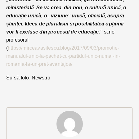
ministerială. Se va crea, din nou, o cultură unică, o
educație unică, o „viziune” unică, oficială, asupra
științei. Ideea de pluralism și posibilitatea opțiunii
vor fi excluse din procesul de educație.”
scrie
profesorul
(
https://mirceavasilescu.blog/2017/09/03/promotie-
manualul-unic-la-pachet-cu-partidul-unic-numai-in-
romania-la-un-pret-avantajos/
Sursă foto: News.ro