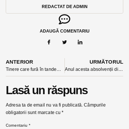
REDACTAT DE ADMIN
ADAUGĂ COMENTARIU
ANTERIOR
URMĂTORUL
Tinere care fură în tandem produse scumpe-un nou tipar de hoție prin magazinele din Bistrița
Anul acesta absolvenții din BN s-au reorientat: n-au mai dat buzna să ia șomaj
Lasă un răspuns
Adresa ta de email nu va fi publicată.
Câmpurile
obligatorii sunt marcate cu
*
Comentariu
*