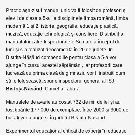
Practic așa-zisul manual unic va fi folosit de profesori și
elevii de clasa a 5-a la disciplinele limba română, limba
modernă 1 şi 2, istorie, geografie, educaţie plastică,
muzică, educaţie tehnologică şi consiliere. Distribuiția
manualului către Inspectoratele Școlare a început de
luni și s-a realizat deocamdată în 20 de județe. În
Bistrița-Năsăud compendiile pentru clasa a 5-a vor
ajunge în cursul acestei săptămâni, iar profesorii care
lucrează cu prima clasă de gimnaziu vor fi instruiți cum
să le folosească, spune inspectorul general al ISJ
Bistrița-Năsăud
, Camelia Tabără.
Manualele de avarie au costat 732 de mii de lei și au
fost tipărite 177 000 de exemplare. Între 2000 și 3000 de
bucăți vor ajunge și în județul Bistrița-Năsăud.
Experimentul educațional criticat de experții în educație