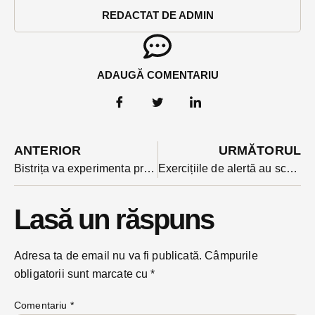
REDACTAT DE ADMIN
ADAUGĂ COMENTARIU
ANTERIOR
URMĂTORUL
Bistrița va experimenta prima tariful diferențiat la salubritate- promite ministrul mediului
Exercițiile de alertă au scos astăzi de la ore elevii de la Colegiul Rebreanu: un minut a fost timpul de evacuare
Lasă un răspuns
Adresa ta de email nu va fi publicată.
Câmpurile
obligatorii sunt marcate cu
*
Comentariu
*