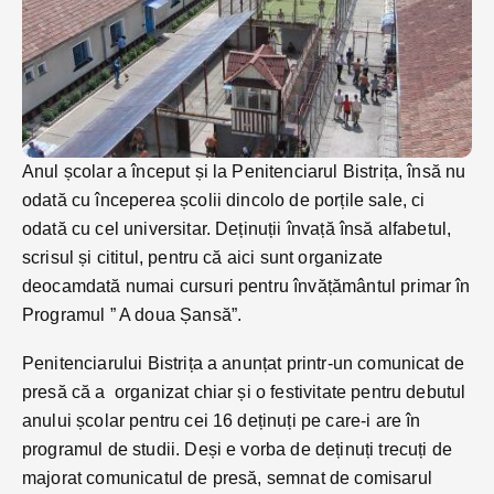
Anul școlar a început și la Penitenciarul Bistrița, însă nu
odată cu începerea școlii dincolo de porțile sale, ci
odată cu cel universitar. Deținuții învață însă alfabetul,
scrisul și cititul, pentru că aici sunt organizate
deocamdată numai cursuri pentru învățământul primar în
Programul ” A doua Șansă”.
Penitenciarului Bistrița a anunțat printr-un comunicat de
presă că a organizat chiar și o festivitate pentru debutul
anului școlar pentru cei 16 deținuți pe care-i are în
programul de studii. Deși e vorba de deținuți trecuți de
majorat comunicatul de presă, semnat de comisarul