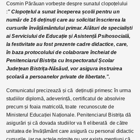
Cosmin Părăuan vorbește despre sunatul clopoțelului
:
” Clopoțelul a sunat începerea școlii pentru un
număr de 16 deținuți care au solicitat înscrierea la
cursurile învățământului primar. Alături de specialiști
ai Serviciului de Educație și Asistență Psihosocială,
la festivitate au fost prezente cadre didactice, care,
în baza protocolului de colaborare încheiat de
Penitenciarul Bistrița cu Inspectoratul Școlar
Județean Bistrița-Năsăud, vor asigura instruirea
școlară a persoanelor private de libertate.”.
Comunicatul precizează și că deținuții primesc în urma
studiilor diplomă, adeverință, certificatul de absolvire
precum și foaia matricolă, toate recunoscute de
Ministerul Educației Naționale. Penitenciarul Bistrița dă
asigurări și că dovada studiilor va fi eliberată de către
unitatea de învățământ care asigură cu personal didactic
cursurile, iar pe actele primite nu vor exista mențiuni că