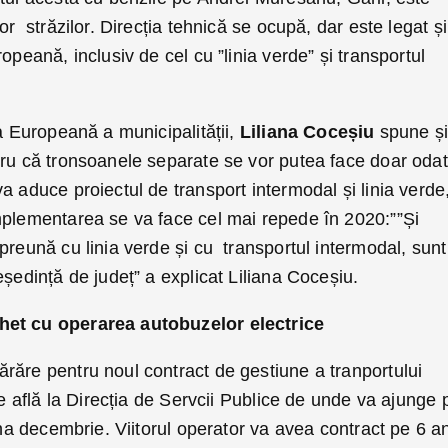
or străzilor. Direcția tehnică se ocupă, dar este legat și
opeană, inclusiv de cel cu ”linia verde” și transportul
ea Europeană a municipalității,
Liliana Coceșiu
spune ș
tru că tronsoanele separate se vor putea face doar oda
a aduce proiectul de transport intermodal și linia verde
mplementarea se va face cel mai repede în 2020:””Și
preună cu linia verde și cu transportul intermodal, sunt
eședință de județ” a explicat Liliana Coceșiu.
het cu operarea autobuzelor electrice
răre pentru noul contract de gestiune a tranportului
se află la Direcția de Servcii Publice de unde va ajunge 
una decembrie. Viitorul operator va avea contract pe 6 an