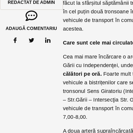
REDACTAT DE ADMIN
făcut la sfârșitul săptămânii 
în cel puțin două tronsoane în
vehicule de transport în com
ADAUGĂ COMENTARIU
acestea.
Care sunt cele mai circula
Cea mai mare încărcare o are
Gării cu Independenţei, unde 
călători pe oră.
Foarte mult ț
vehicule a bistrițenilor care
tronsonul Sens Giratoriu (Int
– Str.Gării – Intersecţia Str.
vehicule de transport în com
7,00-8,00.
A doua arteră supraîncărcată