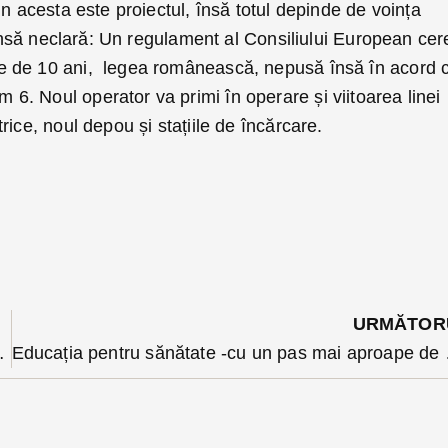
in acesta este proiectul, însă totul depinde de voința
e însă neclară: Un regulament al Consiliului European cer
 de 10 ani, legea românească, nepusă însă în acord 
. Noul operator va primi în operare și viitoarea linei
ice, noul depou și stațiile de încărcare.
URMĂTOR
e riscă pușcăria a fost publicat
Educația pen