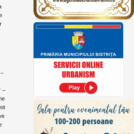
a
e
r
 –
r –
ine
mit
ve
e