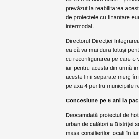
prevăzut la reabilitarea acest
de proiectele cu finanțare eur
intermodal.
Directorul Direcției Integrar
ea că va mai dura totuși pen
cu reconfigurarea pe care o v
iar pentru acesta din urmă i
aceste linii separate merg îm
pe axa 4 pentru municipiile r
Concesiune pe 6 ani la pac
Deocamdată proiectul de hotă
urban de calători a Bistriței 
masa consilierilor locali în l