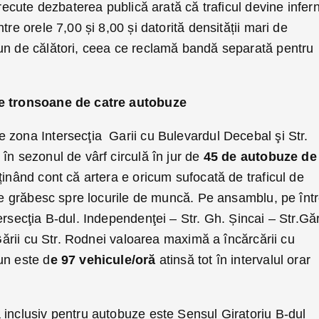
trecute dezbaterea publică arată că traficul devine infer
tre orele 7,00 și 8,00 și datorită densității mari de
un de călători, ceea ce reclamă bandă separată pentru
te tronsoane de catre autobuze
 zona Intersecţia Garii cu Bulevardul Decebal şi Str.
în sezonul de vârf circulă în jur de
45 de autobuze de
inând cont că artera e oricum sufocată de traficul de
 se grăbesc spre locurile de muncă. Pe ansamblu, pe înt
ersecţia B-dul. Independenţei – Str. Gh. Șincai – Str.Găr
 Gării cu Str. Rodnei valoarea maximă a încărcării cu
un este d
e 97 vehicule/oră
atinsă tot în intervalul orar
 inclusiv pentru autobuze este Sensul Giratoriu B-dul