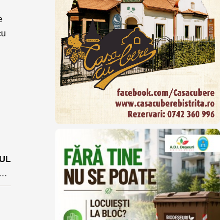
e
cu
UL
tru sănătate -cu un pas mai aproape de programa școlară