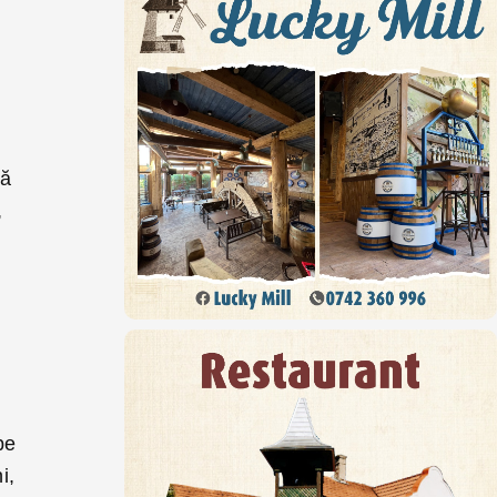
i
tă
,
pe
i,