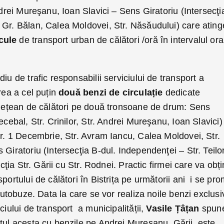
ndrei Mureşanu, Ioan Slavici – Sens Giratoriu (Intersecţi
 Gr. Bălan, Calea Moldovei, Str. Năsăudului) care ating
cule
de transport urban de călători /oră în intervalul ora
iu de trafic responsabilii serviciului de transport a
rea a cel puțin
două benzi de circulație
dedicate
județean de călători pe două tronsoane de drum: Sens
ecebal, Str. Crinilor, Str. Andrei Mureşanu, Ioan Slavici)
Str. 1 Decembrie, Str. Avram Iancu, Calea Moldovei, Str.
Giratoriu (Intersecţia B-dul. Indepen­denţei – Str. Teilo
ecţia Str. Gării cu Str. Rodnei. Practic firmei care va obț
portului de călători în Bistrița pe următorii ani i se pro
 autobuze. Data la care se vor realiza noile benzi exclusi
ciului de transport a municipalității,
Vasile Țâțan
spun
tul acesta cu benzile pe Andrei Muresanu, Gării, este