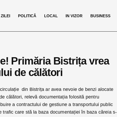
ZILEI
POLITICĂ
LOCAL
IN VIZOR
BUSINESS
e! Primăria Bistrița vrea
ui de călători
irculație din Bistrița ar avea nevoie de benzi alocate
de călători, relevă documentația folosită pentru
buire a contractului de gestiune a transportului public
 trafic care stă la baza documentației în baza căreia s