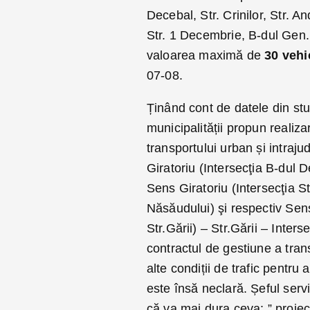
Decebal, Str. Crinilor, Str. A
Str. 1 Decembrie, B-dul Gen.
valoarea maximă de
30 vehi
07-08.
Ținând cont de datele din stud
municipalității propun realiza
transportului urban și intra
Giratoriu (Intersecţia B-dul D
Sens Giratoriu (In­tersecţia 
Năsăudului) şi respectiv Sens 
Str.Gării) – Str.Gării – Inters
contractul de gestiune a trans
alte condiții de trafic pentru
este însă neclară. Șeful servi
că va mai dura ceva: ” proiec