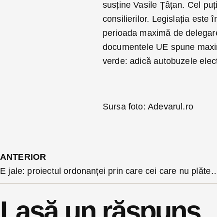
susține Vasile Țâțan. Cel puț
consilierilor. Legislația est
perioada maximă de delegare
documentele UE spune maxim 6
verde: adică autobuzele electr
Sursa foto: Adevarul.ro
ANTERIOR
E jale: proiectul ordonanței prin care cei care nu plătesc contribuțiile fiscal
Lasă un răspuns