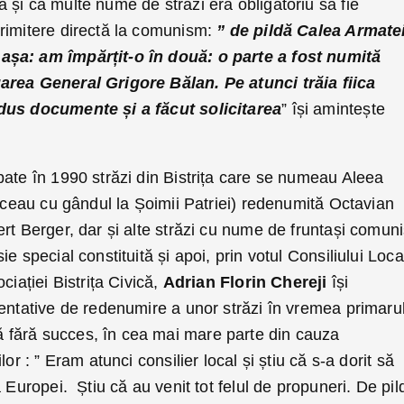
și că multe nume de străzi era obligatoriu să fie
rimitere directă la comunism:
” de pildă Calea Armate
așa: am împărțit-o în două: o parte a fost numită
area General Grigore Bălan. Pe atunci trăia fiica
dus documente și a făcut solicitarea
” își amintește
bate în 1990 străzi din Bistrița care se numeau Aleea
duceau cu gândul la Șoimii Patriei) redenumită Octavian
rt Berger, dar și alte străzi cu nume de fruntași comuni
e special constituită și apoi, prin votul Consiliului Loca
ciației Bistrița Civică,
Adrian Florin Chereji
își
tentative de redenumire a unor străzi în vremea primaru
fără succes, în cea mai mare parte din cauza
or : ” Eram atunci consilier local și știu că s-a dorit să
 Europei. Știu că au venit tot felul de propuneri. De pil