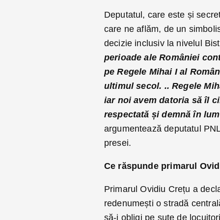
Deputatul, care este și secre
care ne aflăm, de un simbol
decizie inclusiv la nivelul Bist
perioade ale României cont
pe Regele Mihai I al Români
ultimul secol. .. Regele Mih
iar noi avem datoria să îl
respectată și demnă în lum
argumentează deputatul PNL,
presei.
Ce răspunde primarul Ovid
Primarul Ovidiu Crețu a decla
redenumești o stradă centrală
să-i obligi pe sute de locuitor