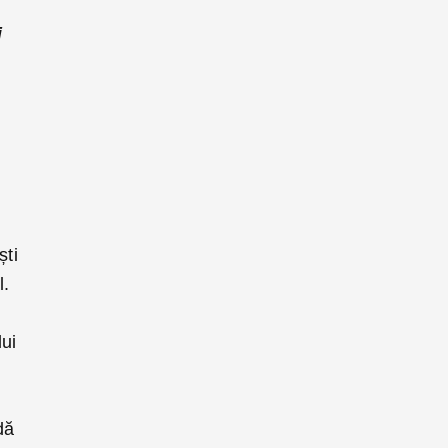
i
ști
l.
lui
dă