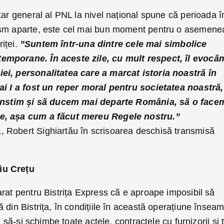
tar general al PNL la nivel național spune că perioada î
ism aparte, este cel mai bun moment pentru o asemene
riței.
”Suntem într-una dintre cele mai simbolice
emporane. În aceste zile, cu mult respect, îl evocă
ei, personalitatea care a marcat istoria noastră în
ai I a fost un reper moral pentru societatea noastră,
 cinstim și să ducem mai departe România, să o face
e, așa cum a făcut mereu Regele nostru.”
 Robert Sighiartău în scrisoarea deschisă transmisă
iu Crețu
rat pentru Bistrița Express că e aproape imposibil să
 din Bistrița, în condițiile în această operațiune însea
i să-și schimbe toate actele, contractele cu furnizorii și 