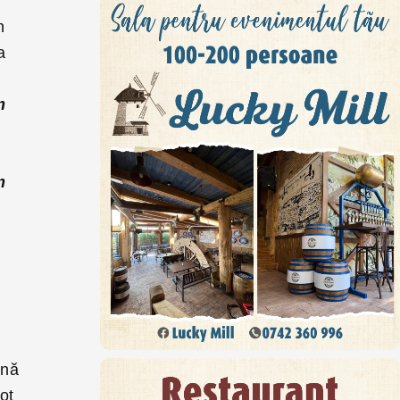
n
a
m
m
mnă
tot