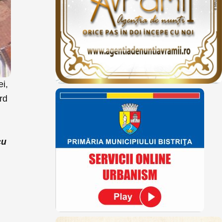
ei,
rd
cu