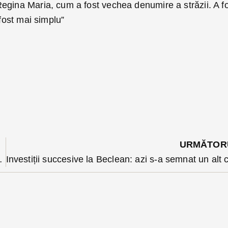
egina Maria, cum a fost vechea denumire a străzii. A f
 fost mai simplu”
URMĂTOR
tă deși carosabilul este degajat