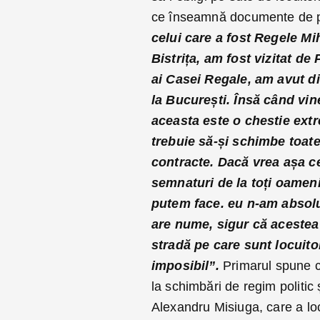
ce înseamnă documente de pr
celui care a fost Regele Mih
Bistrița, am fost vizitat de
ai Casei Regale, am avut dis
la București. Însă când vi
aceasta este o chestie ext
trebuie să-și schimbe toate 
contracte. Dacă vrea așa ce
semnaturi de la toți oameni
putem face. eu n-am absol
are nume, sigur că acestea 
stradă pe care sunt locuito
imposibil”.
Primarul spune că
la schimbări de regim politic
Alexandru Misiuga, care a loc