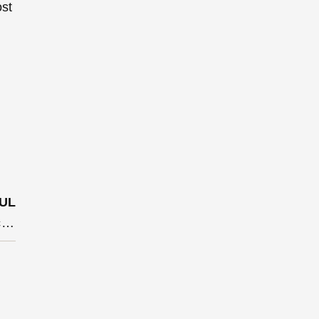
ost
UL
Investiții succesive la Beclean: azi s-a semnat un alt contract de 7 milioane de euro din fonduri PNDL