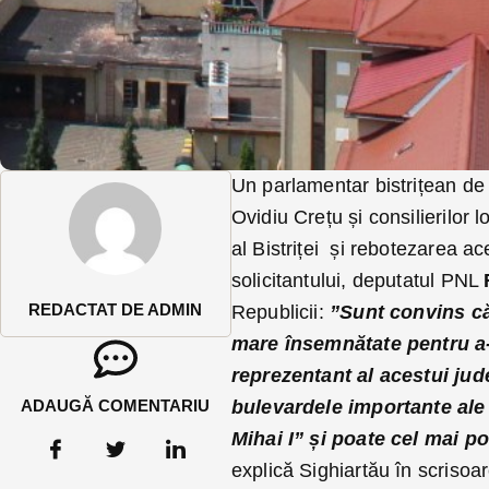
Un parlamentar bistrițean de o
Ovidiu Crețu și consilierilor 
al Bistriței și rebotezarea a
solicitantului, deputatul PNL
REDACTAT DE ADMIN
Republicii:
”Sunt convins că
mare însemnătate pentru a
reprezentant al acestui jud
ADAUGĂ COMENTARIU
bulevardele importante ale
Mihai I” și poate cel mai po
explică Sighiartău în scrisoa