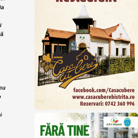
ia
i
tă
nu
o
i