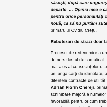
săsești, după care ungureșt
departe … Opinia mea e că 
pentru orice personalități 
nouă, ca să nu purtăm sute 
primarului Ovidiu Crețu.
Rebotezări de străzi doar l
Procesul de redenumire a une
demers destul de complicat. Ș
mai ales al consecințelor ulte
pe lângă cărți de identitate
diferitele contracte de utilită
Adrian Florin Chereji
, prima
schimbare majoră a numelor s
favorabilă pentru oricum tre