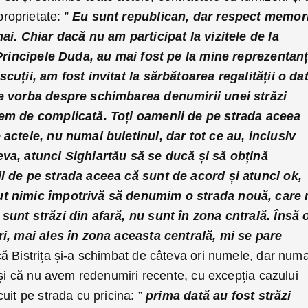
oprietate: ”
Eu sunt republican, dar respect memor
ai. Chiar dacă nu am participat la vizitele de la
 Principele Duda, au mai fost pe la mine reprezentanț
cuții, am fost invitat la sărbătoarea regalității o da
ne vorba despre schimbarea denumirii unei străzi
rem de complicată. Toți oamenii de pe strada aceea
actele, nu numai buletinul, dar tot ce au, inclusiv
va, atunci Sighiartău să se ducă și să obțină
i de pe strada aceea că sunt de acord și atunci ok,
ut nimic împotrivă să denumim o strada nouă, care 
sunt străzi din afară, nu sunt în zona cntrală. Însă 
ri, mai ales în zona aceasta centrală, mi se pare
 Bistrița și-a schimbat de câteva ori numele, dar numa
 și că nu avem redenumiri recente, cu excepția cazului
uit pe strada cu pricina: ”
prima dată au fost străzi