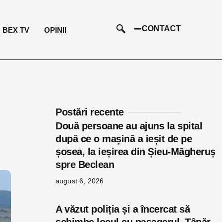
CONTACT
BEX TV
OPINII
Postări recente
Două persoane au ajuns la spital
după ce o mașină a ieșit de pe
șosea, la ieșirea din Șieu-Măgheruș
spre Beclean
august 6, 2026
A văzut poliția și a încercat să