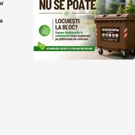
ai
da
n