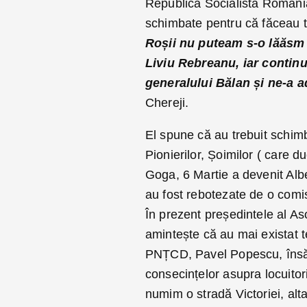
Republica Socialistă România 
schimbate pentru că făceau t
Roșii nu puteam s-o lăăsm 
Liviu Rebreanu, iar continu
generalului Bălan și ne-a a
Chereji.
El spune că au trebuit schim
Pionierilor, Șoimilor ( care 
Goga, 6 Martie a devenit Albe
au fost rebotezate de o comisi
În prezent președintele al Aso
amintește că au mai existat 
PNȚCD, Pavel Popescu, însă 
consecințelor asupra locuitoril
numim o stradă Victoriei, alta