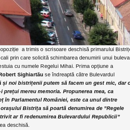
poziție a trimis o scrisoare deschisă primarului Bistriț
locali prin care solicită schimbarea denumirii unui buleva
cestuia cu numele Regelui Mihai. Prima opțiune a
Robert Sighiartău
se îndreaptă către Bulevardul
 și noi bistrițenii putem să facem un gest mic, dar 
-i prețui mereu memoria. Propunerea mea, ca
eț în Parlamentul României, este ca unul dintre
 orașului Bistrița să poartă denumirea de ”Regele
trivit ar fi redenumirea Bulevardului Republicii”
rea deschisă.