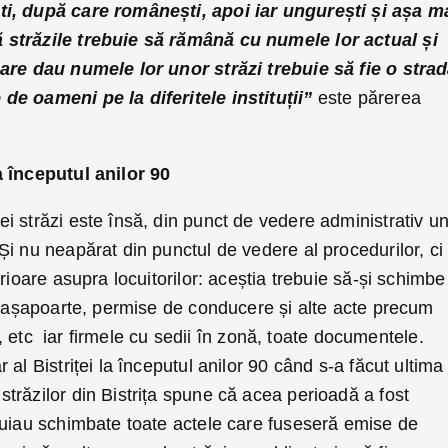
i, după care românești, apoi iar ungurești și așa m
străzile trebuie să rămână cu numele lor actual și
care dau numele lor unor străzi trebuie să fie o stra
de oameni pe la diferitele instituții”
este părerea
a începutul anilor 90
i străzi este însă, din punct de vedere administrativ u
i nu neapărat din punctul de vedere al procedurilor, ci
rioare asupra locuitorilor: aceștia trebuie să-și schimbe
, pașapoarte, permise de conducere și alte acte precum
ți, etc iar firmele cu sedii în zonă, toate documentele.
r al Bistriței la începutul anilor 90 când s-a făcut ultima
trăzilor din Bistrița spune că acea perioadă a fost
buiau schimbate toate actele care fuseseră emise de