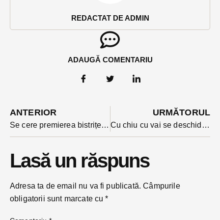
REDACTAT DE ADMIN
ADAUGĂ COMENTARIU
ANTERIOR
URMĂTORUL
Se cere premierea bistrițeanului care a bătut 450 de km pentru a cere respectarea statului de drept
Cu chiu cu vai se deschide și pârtia Bistriței. Prima zi de funcționare va fi vineri, însă nu va fi ceremonie oficială
Lasă un răspuns
Adresa ta de email nu va fi publicată.
Câmpurile
obligatorii sunt marcate cu
*