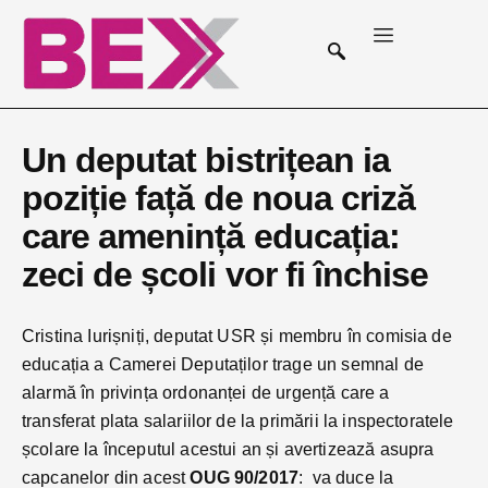
Un deputat bistrițean ia
poziție față de noua criză
care amenință educația:
zeci de școli vor fi închise
Cristina Iurișniți, deputat USR și membru în comisia de
educația a Camerei Deputaților trage un semnal de
alarmă în privința ordonanței de urgență care a
transferat plata salariilor de la primării la inspectoratele
școlare la începutul acestui an și avertizează asupra
capcanelor din acest
OUG 90/2017
: va duce la