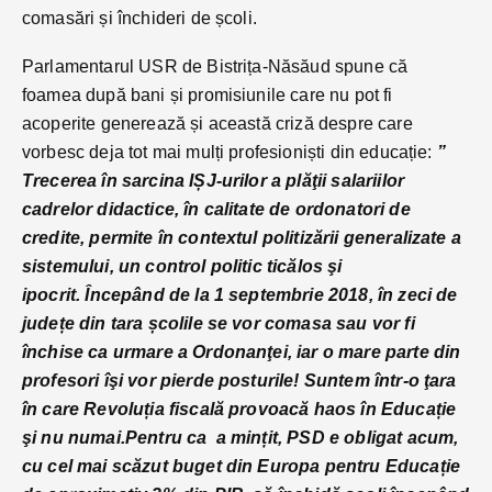
comasări și închideri de școli.
Parlamentarul USR de Bistrița-Năsăud spune că
foamea după bani și promisiunile care nu pot fi
acoperite generează și această criză despre care
vorbesc deja tot mai mulți profesioniști din educație:
”
Trecerea în sarcina IȘJ-urilor a plăţii salariilor
cadrelor didactice, în calitate de ordonatori de
credite, permite în contextul politizării generalizate a
sistemului, un control politic ticălos şi
ipocrit. Începând de la 1 septembrie 2018, în zeci de
județe din tara școlile se vor comasa sau vor fi
închise ca urmare a Ordonanţei, iar o mare parte din
profesori îşi vor pierde posturile! Suntem într-o ţara
în care Revoluția fiscală provoacă haos în Educație
şi nu numai.
Pentru ca a mințit, PSD e obligat acum,
cu cel mai scăzut buget din Europa pentru Educație