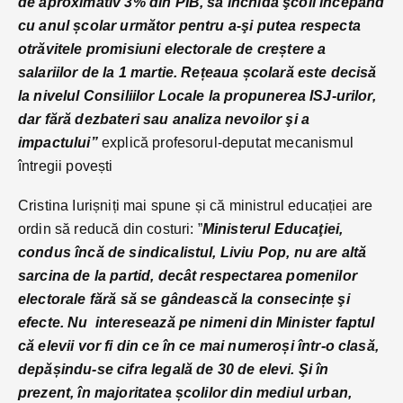
de aproximativ 3% din PIB, să închidă şcoli începând
cu anul școlar următor pentru a-şi putea respecta
otrăvitele promisiuni electorale de creștere a
salariilor de la 1 martie. Rețeaua școlară este decisă
la nivelul Consiliilor Locale la propunerea ISJ-urilor,
dar fără dezbateri sau analiza nevoilor şi a
impactului”
explică profesorul-deputat mecanismul
întregii povești
Cristina Iurișniți mai spune și că ministrul educației are
ordin să reducă din costuri: ”
Ministerul Educaţiei,
condus încă de sindicalistul, Liviu Pop, nu are altă
sarcina de la partid, decât respectarea pomenilor
electorale fără să se gândească la consecințe şi
efecte. Nu interesează pe nimeni din Minister faptul
că elevii vor fi din ce în ce mai numeroși într-o clasă,
depășindu-se cifra legală de 30 de elevi. Şi în
prezent, în majoritatea școlilor din mediul urban,