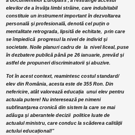
a documentelor Europass , a restrânge accesul
elevilor de a învăţa limbi străine, care indubitabil
constituie un instrument important în dezvoltarea
personală şi profesională, denotă cel puțin o
mentalitate retrograda, lipsită de echitate, prin care
se împiedică progresul la nivel de individ şi
societate. Noile planuri cadru de la nivel liceal, puse
în dezbatere publică până pe 26 ianuarie, prevăd şi
astfel de propuneri discriminatorii şi abuzive.
Tot în acest context, reamintesc costul standard/
elev din România, acesta este de 355 Ron. Din
nefericire, atât valorează educația unui elev pentru
actuala putere! Nu interesează pe nimeni
subfinanţarea cronică din sistem la care se mai
adăuga şi aberantele decizii politice luate de
actualul ministru, care conduc la scăderea calităţii
actului educațional!”