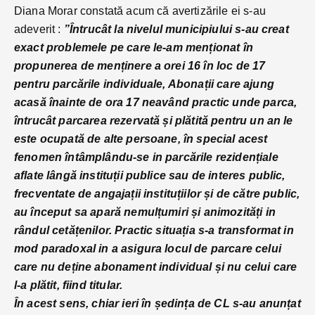
Diana Morar constată acum că avertizările ei s-au
adeverit :
”Întrucât la nivelul municipiului s-au creat
exact problemele pe care le-am menționat în
propunerea de menținere a orei 16 în loc de 17
pentru parcările individuale, Abonații care ajung
acasă înainte de ora 17 neavând practic unde parca,
întrucât parcarea rezervată și plătită pentru un an le
este ocupată de alte persoane, în special acest
fenomen întâmplându-se in parcările rezidențiale
aflate lângă instituții publice sau de interes public,
frecventate de angajații instituțiilor și de către public,
au început sa apară nemulțumiri și animozități in
rândul cetățenilor. Practic situația s-a transformat in
mod paradoxal in a asigura locul de parcare celui
care nu deține abonament individual și nu celui care
l-a plătit, fiind titular.
În acest sens, chiar ieri în ședința de CL s-au anunțat