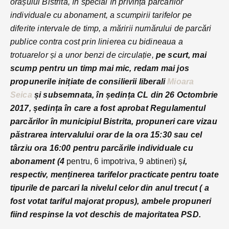
orașului Bistrita, în special în privința parcărilor
individuale cu abonament, a scumpirii tarifelor pe
diferite intervale de timp, a măririi numărului de parcări
publice contra cost prin linierea cu bidineaua a
trotuarelor și a unor benzi de circulație,
pe scurt, m
ai
scump pentru un timp mai mic, redam mai jos
propunerile inițiate de consilierii liberali
Mioara
Seica
și subsemnata, în ședința CL din 26 Octombrie
2017, ședința în care a fost aprobat Regulamentul
parcărilor în municipiul Bistrita, propuneri care vizau
păstrarea intervalului orar de la ora 15:30 sau cel
târziu ora 16:00 pentru parcările individuale cu
abonament (4
pentru, 6 impotriva, 9 abtineri) ș
i,
respectiv, menținerea tarifelor practicate pentru toate
tipurile de parcari la nivelul celor din anul trecut ( a
fost votat tariful majorat propus), ambele propuneri
fiind respinse la vot deschis de majoritatea PSD.