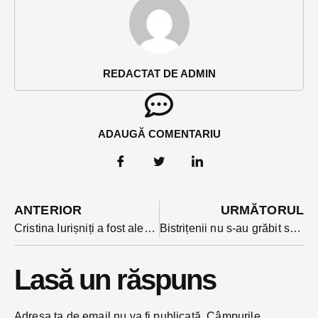
REDACTAT DE ADMIN
ADAUGĂ COMENTARIU
ANTERIOR
URMĂTORUL
Cristina Iurișniți a fost aleasă președinte de comisie parlamentară. E șefă la Egalitate de șanse
Bistrițenii nu s-au grăbit să depună declarația 600. Finanțiștii spun că au așteptat prelungirea termenului
Lasă un răspuns
Adresa ta de email nu va fi publicată.
Câmpurile