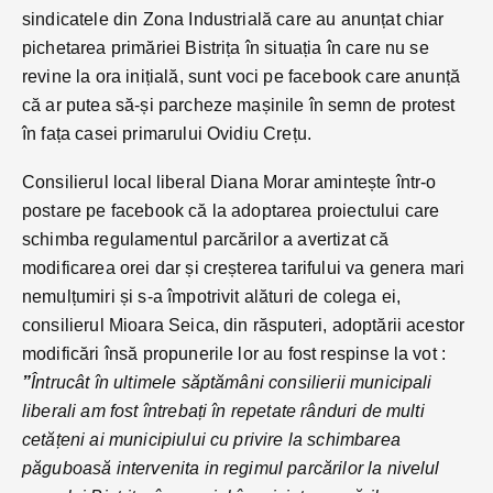
sindicatele din Zona Industrială care au anunțat chiar
pichetarea primăriei Bistrița în situația în care nu se
revine la ora inițială, sunt voci pe facebook care anunță
că ar putea să-și parcheze mașinile în semn de protest
în fața casei primarului Ovidiu Crețu.
Consilierul local liberal Diana Morar amintește într-o
postare pe facebook că la adoptarea proiectului care
schimba regulamentul parcărilor a avertizat că
modificarea orei dar și creșterea tarifului va genera mari
nemulțumiri și s-a împotrivit alături de colega ei,
consilierul Mioara Seica, din răsputeri, adoptării acestor
modificări însă propunerile lor au fost respinse la vot :
”
Întrucât în ultimele săptămâni consilierii municipali
liberali am fost întrebați în repetate rânduri de multi
cetățeni ai municipiului cu privire la schimbarea
păguboasă intervenita in regimul parcărilor la nivelul