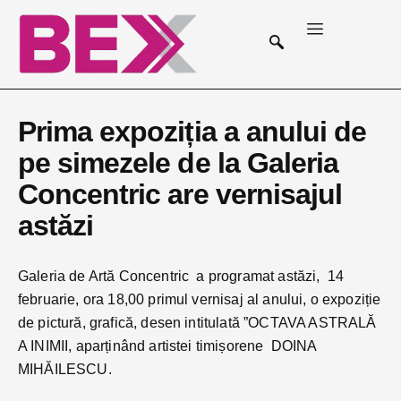
Prima expoziția a anului de
pe simezele de la Galeria
Concentric are vernisajul
astăzi
Galeria de Artă Concentric a programat astăzi, 14
februarie, ora 18,00 primul vernisaj al anului, o expoziție
de pictură, grafică, desen intitulată ”OCTAVA ASTRALĂ
A INIMII, aparținând artistei timișorene DOINA
MIHĂILESCU.