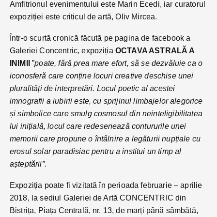
Amfitrionul evenimentului este Marin Ecedi, iar curatorul
expoziției este criticul de artă, Oliv Mircea.
Într-o scurtă cronică făcută pe pagina de facebook a
Galeriei Concentric, expoziția
OCTAVA ASTRALĂ A
INIMII
”
poate, fără prea mare efort, să se dezvăluie ca o
iconosferă care conține locuri creative deschise unei
pluralități de interpretări. Locul poetic al acestei
imnografii a iubirii este, cu sprijinul limbajelor alegorice
și simbolice care smulg cosmosul din neinteligibilitatea
lui inițială, locul care redesenează contururile unei
memorii care propune o întâlnire a legăturii nupțiale cu
erosul solar paradisiac pentru a institui un timp al
așteptării”
.
Expoziția poate fi vizitată în perioada februarie – aprilie
2018, la sediul Galeriei de Artă CONCENTRIC din
Bistrița, Piața Centrală, nr. 13, de marți până sâmbătă,