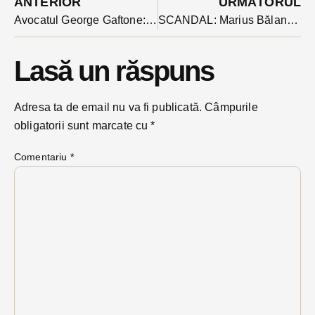
ANTERIOR
URMĂTORUL
Avocatul George Gaftone: ”Nici până la acest moment nu cunoaştem motivele pentru care se solicită organizarea referendumului de la Sîngeorz-Băi
SCANDAL: Marius Bălan dat afară cu poliția din ședința de Consiliu Local pe motiv că a depășit timpul alocat discursului
Lasă un răspuns
Adresa ta de email nu va fi publicată.
Câmpurile
obligatorii sunt marcate cu
*
Comentariu
*