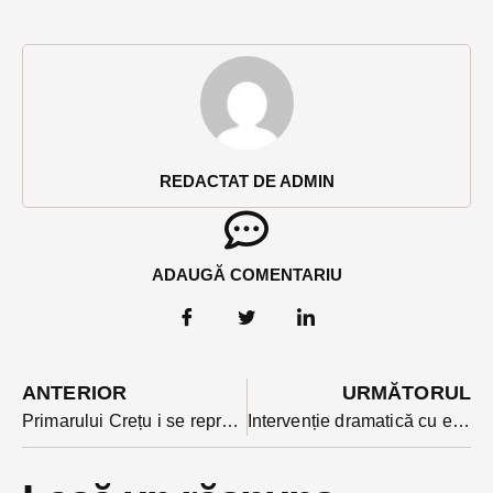
REDACTAT DE ADMIN
ADAUGĂ COMENTARIU
ANTERIOR
URMĂTORUL
Primarului Crețu i se reproșează pierderea a 5 milioane de euro, după ce GAL-ul Bistrița a ratat finanțarea
Intervenție dramatică cu elicopterul SMURD la Bichigiu