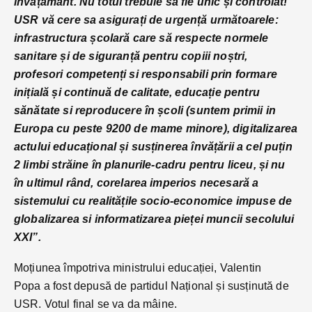
învățământ. Nu totul trebuie să fie unic și controlat!
USR vă cere sa asigurați de urgență următoarele:
infrastructura școlară care să respecte normele
sanitare și de siguranță pentru copiii noștri,
profesori competenți si responsabili prin formare
inițială și continuă de calitate, educație pentru
sănătate si reproducere în școli (suntem primii in
Europa cu peste 9200 de mame minore), digitalizarea
actului educațional și susținerea învățării a cel puțin
2 limbi străine în planurile-cadru pentru liceu, și nu
în ultimul rând, corelarea imperios necesară a
sistemului cu realitățile socio-economice impuse de
globalizarea si informatizarea pieței muncii secolului
XXI”.
Moțiunea împotriva ministrului educației, Valentin
Popa
a fost depusă de partidul Național și susținută de
USR. Votul final se va da mâine.