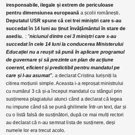
iresponsabile, ilegale și extrem de periculoase
pentru dimensiunea europeană
a școlii românești
.
Deputatul USR spune că cei trei miniștri care s-au
succedat în 14 luni au ținut învățământul în stare de
asediu.
: ”
niciunul dintre cei 3 miniștri care s-au
succedat în cele 14 luni la conducerea Ministerului
Educației nu a reușit să pună în aplicare programul
de guvernare și să prezinte un plan de acțiune
coerent, eficient și predictibil pentru mandatul pe
care și l-au asumat”.
a declarat Cristina Iurișniți la
citirea moțiunii simple. Aceasta i-a reproșat ministrului
cu numărul 3 că și-a început mandatul cu stângul prin
susținerea plagiatului atunci când a declarat că legea
nu impune când să se pună ghilimele într-un text, dar și
cu o listă falsă de susținători, după ce mai mulți rectori
au declarat că n-au semnat lista de susținere, deși
numele lor era trecut acolo.