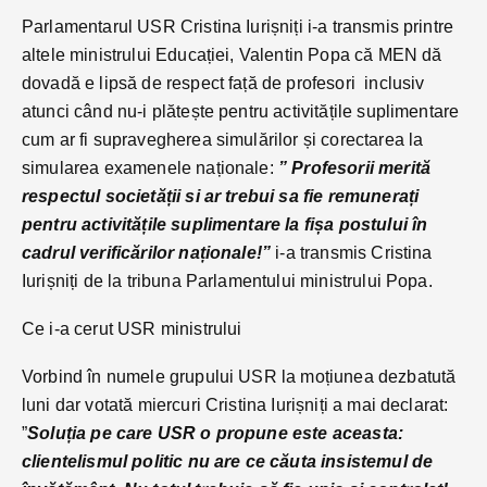
Parlamentarul USR Cristina Iurișniți i-a transmis printre
altele ministrului Educației, Valentin Popa că MEN dă
dovadă e lipsă de respect față de profesori inclusiv
atunci când nu-i plătește pentru activitățile suplimentare
cum ar fi supravegherea simulărilor și corectarea la
simularea examenele naționale:
” Profesorii merită
respectul societății si ar trebui sa fie remunerați
pentru activitățile suplimentare la fișa postului în
cadrul verificărilor naționale!”
i-a transmis Cristina
Iurișniți de la tribuna Parlamentului ministrului Popa.
Ce i-a cerut USR ministrului
Vorbind în numele grupului USR la moțiunea dezbatută
luni dar votată miercuri Cristina Iurișniți a mai declarat:
”
Soluția pe care USR o propune este aceasta:
clientelismul politic nu are ce căuta insistemul de