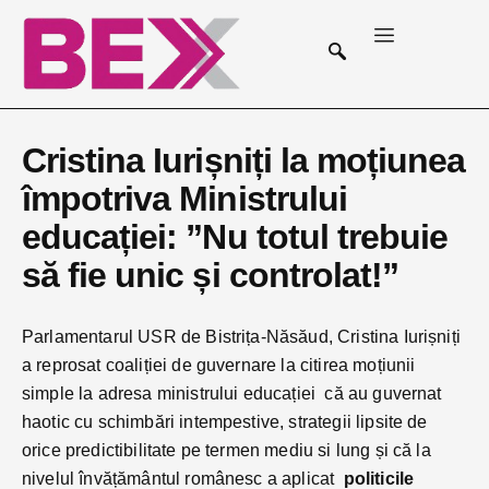
Cristina Iurișniți la moțiunea
împotriva Ministrului
educației: ”Nu totul trebuie
să fie unic și controlat!”
Parlamentarul USR de Bistrița-Năsăud, Cristina Iurișniți
a reprosat coaliției de guvernare la citirea moțiunii
simple la adresa ministrului educației că au guvernat
haotic cu schimbări intempestive, strategii lipsite de
orice predictibilitate pe termen mediu si lung și că la
nivelul învățământul românesc a aplicat
politicile