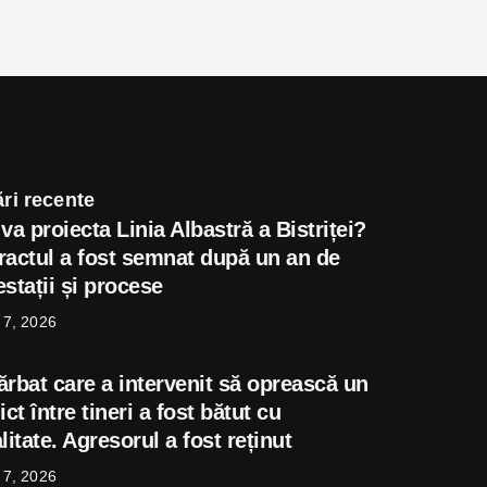
ri recente
va proiecta Linia Albastră a Bistriței?
ractul a fost semnat după un an de
stații și procese
 7, 2026
ărbat care a intervenit să oprească un
ict între tineri a fost bătut cu
litate. Agresorul a fost reținut
 7, 2026