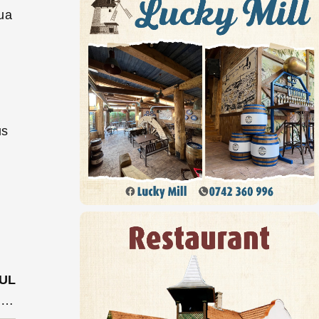
lua
us
UL
Tibi Ușeriu pentru a 3-a oară cîștigătorul celui mai dur ultramaraton din lume. Omul de oțel a făcut în 173 de ore 618 km (video)