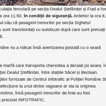
lația feroviară pe secția Dealul Ștefăniței și Fiad a fos
la ora 11.50,
în condiţii de siguranţă.
Anterior la ora 8
l său că pasagerii trenurilor pe secția Sighetul
sunt transbordați cu autobuze după care sunt preluați
ă.
române nu a ridicat însă avertizarea postată cu o seară
e marfă care transporta cherestea a deraiat joi seara, î
iei Dealul Ștefăniței, între stațiile Săcel și Beclean.
ilor furnizate de Centrul Infotrafic al Poliției Române 3
efecțiune la unul dintre vagoane ar sta la originea
victime, însă pasagerii trenurilor de linie au fost
 a precizat INFOTRAFIC.