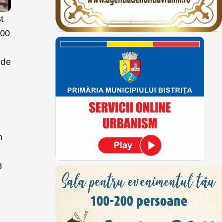
t
,00
 de
n
8