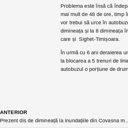
Problema este însă că îndepăr
mai mult de 48 de ore, timp 
vor trebui să urce în autobuz
dimineața și la 8 dimineața î
care și Sighet-Timișoara.
În urmă cu 6 ani deraierea u
la blocarea a 5 trenuri de lini
autobuzul o porțiune de dru
ANTERIOR
Prezent dis de dimineață la inundațiile din Covasna ministrul 