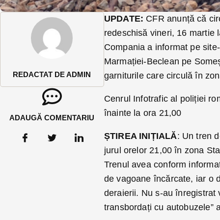
UPDATE:
CFR anunță că circu
redeschisă vineri, 16 martie 
Compania a informat pe site-u
Marmației-Beclean pe Someș 
REDACTAT DE ADMIN
garniturile care circulă în zon
Cenrul Infotrafic al poliției 
înainte la ora 21,00
ADAUGĂ COMENTARIU
ȘTIREA INIȚIALĂ
: Un tren d
jurul orelor 21,00 în zona Staț
Trenul avea conform informați
de vagoane încărcate, iar o d
deraierii. Nu s-au înregistrat 
transbordați cu autobuzele”