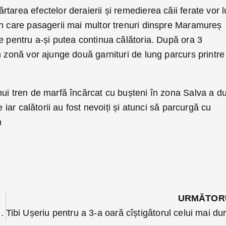
tarea efectelor deraierii și remedierea căii ferate vor 
în care pasagerii mai multor trenuri dinspre Maramureș
e pentru a-și putea continua călătoria. După ora 3
n zonă vor ajunge două garnituri de lung parcurs printre
nui tren de marfă încărcat cu bușteni în zona Salva a d
e iar calătorii au fost nevoiți și atunci să parcurgă cu
m
URMĂTOR
Deneș a cărat saci pentru a consolida un baraj