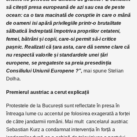
să citești presa europeană de azi sau cea de peste
ocean: ca o tara macinată de coruptie in care o mână
de oameni isi apără privilegiile printr-o brutalitate
sălbatică îndreptată împotriva propriilor cetateni,
femei, bătrâni și copii, care-si permit să-i critice
pașnic. Realizati că țara asta, care dă semne clare că
nu respectă valorile și standardele unei țări
europene, se pregateste sa preia presedinția
Consiliului Uniunii Europene ?”,
mai spune Stelian
Dolha.
Premierul austriac a cerut explicații
Protestele de la București sunt reflectate în presa în
întreaga lume cu accentul pe folosirea exagerată a forței
de către jandarmii români. Mai mult cancelarul austriac
Sebastian Kurz a condamnat intervenția în forță a