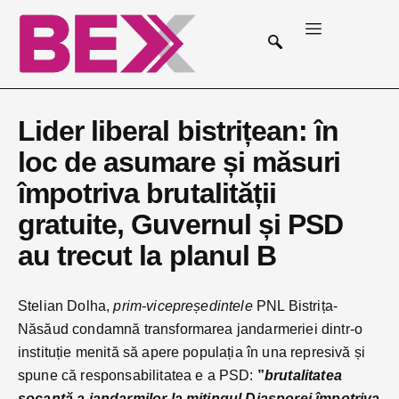
Lider liberal bistrițean: în
loc de asumare și măsuri
împotriva brutalității
gratuite, Guvernul și PSD
au trecut la planul B
Stelian Dolha,
prim-vicepreședintele
PNL Bistrița-
Năsăud condamnă transformarea jandarmeriei dintr-o
instituție menită să apere populația în una represivă și
spune că responsabilitatea e a PSD:
”
brutalitatea
șocantă a jandarmilor la mitingul Diasporei împotriva