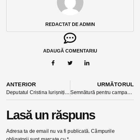
REDACTAT DE ADMIN
ADAUGĂ COMENTARIU
ANTERIOR
URMĂTORUL
Deputatul Cristina Iurișniți: Jandarmeria Română în loc să apere cetățenii, devine un scut al Puterii care e tot mai agresivă si autoritaristă
Semnătură pentru campania ”fără penali” vizibilă din avion în Bistrița-Năsăud: s-a intâmplat pe un câmp din Șirioara
Lasă un răspuns
Adresa ta de email nu va fi publicată.
Câmpurile
obligatorii sunt marcate cu
*