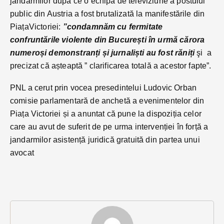
jandarmilor după ce o echipă de televiziune a postului
public din Austria a fost brutalizată la manifestările din
PiațaVictoriei:
”condamnăm cu fermitate
confruntările violente din București în urmă cărora
numeroși demonstranți și jurnaliști au fost răniți
şi a
precizat că așteaptă ” clarificarea totală a acestor fapte”.
PNL a cerut prin vocea presedintelui Ludovic Orban
comisie parlamentară de anchetă a evenimentelor din
Piața Victoriei și a anuntat că pune la dispoziția celor
care au avut de suferit de pe urma intervenției în forță a
jandarmilor asistență juridică gratuită din partea unui
avocat