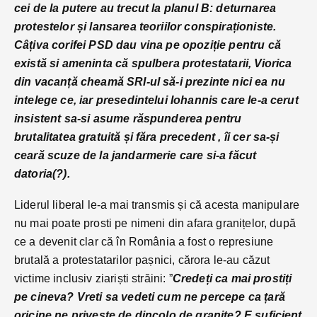
cei de la putere au trecut la planul B: deturnarea
protestelor și lansarea teoriilor conspiraționiste.
Câțiva corifei PSD dau vina pe opoziție pentru că
există si ameninta că spulbera protestatarii, Viorica
din vacanță cheamă SRI-ul să-i prezinte nici ea nu
intelege ce, iar presedintelui Iohannis care le-a cerut
insistent sa-si asume răspunderea pentru
brutalitatea gratuită și făra precedent , îi cer sa-și
ceară scuze de la jandarmerie care si-a făcut
datoria(?).
Liderul liberal le-a mai transmis și că acesta manipulare
nu mai poate prosti pe nimeni din afara granițelor, după
ce a devenit clar că în România a fost o represiune
brutală a protestatarilor pașnici, cărora le-au căzut
victime inclusiv ziariști străini: ”
Credeți ca mai prostiți
pe cineva? Vreti sa vedeti cum ne percepe ca țară
oricine ne priveste de dincolo de granite? E suficient