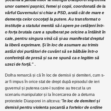
unor oameni pașnici, femei și copii, coordonată de la
vârful Guvernului si chiar a PSD, arată cât de mare e
demența celor cocoțați la putere. Au transformat o
instituție a statului menită să-i apere pe cetățeni într-
o forța brutala care a spulberat pe oricine a întâlnit în
cale, pentru singura vină că și-au manifestat dreptul
la liberă exprimare. Și în loc de asumare au trimis
astăzi doi purtători de cuvânt să se
bâlbăie într-o
conferință de presă și sa ne spună ca e legitim să
uzezi de forță.” .
Dolha remarcă și că în loc de demisii și demiteri, cum s-
ar fi impus în orice stat de drept după episodul de ieri
guvernul și puterea care-l susține au trecut la un
scenariu manipulator și la încercarea de a deturna
protestele Diasporei in altceva: ”
în loc de demiteri și
demisii pentru violenta șocantă a fortelor de ordine