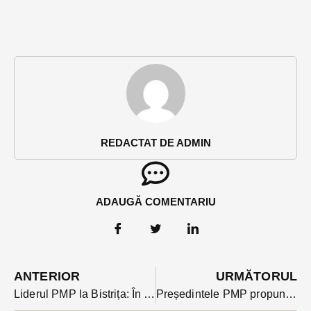
REDACTAT DE ADMIN
ADAUGĂ COMENTARIU
ANTERIOR
URMĂTORUL
Liderul PMP la Bistrița: În orice stat civilizat șeful jandarmeriei începe prin a-și prezenta scuze. Cred că există o mare criză la Guvern legată de subiect
Președintele PMP propune de la Bistrița polul opoziției împotriva PSD, ”partidul care susține cel mai slab guvern din ultima suta de ani”