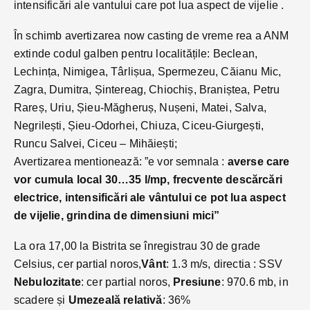
intensificări ale vantului care pot lua aspect de vijelie .
În schimb avertizarea now casting de vreme rea a ANM
extinde codul galben pentru localitățile: Beclean,
Lechința, Nimigea, Târlișua, Spermezeu, Căianu Mic,
Zagra, Dumitra, Șintereag, Chiochiș, Braniștea, Petru
Rareș, Uriu, Șieu-Măgheruș, Nușeni, Matei, Salva,
Negrilești, Șieu-Odorhei, Chiuza, Ciceu-Giurgești,
Runcu Salvei, Ciceu – Mihăiești;
Avertizarea mentionează: ”e vor semnala :
averse care
vor cumula local 30…35 l/mp, frecvente descărcări
electrice, intensificări ale vântului ce pot lua aspect
de vijelie, grindina de dimensiuni mici”
La ora 17,00 la Bistrita se înregistrau 30 de grade
Celsius, cer partial noros,
Vânt
: 1.3 m/s, directia : SSV
Nebulozitate
: cer partial noros,
Presiune
: 970.6 mb, in
scadere și
Umezeală relativă
: 36%