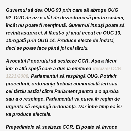
Guvernul să dea OUG 93 prin care să abroge OUG
92. OUG de azi e atât de dezastruoasă pentru sistem,
încât nu poate fi menținută. Guvernul însuși poate să
revină asupra ei. A făcut-o și anul trecut cu OUG 13,
abrogată prin OUG 14. Produce efecte de îndată,
deci se poate face până joi cel târziu.
Avocatul Poporului să sesizeze CCR. Așa a făcut
într-o altă speță care a dus la emiterea
deciziei CCR
1221/2008
, Parlamentul să respingă OUG. Potrivit
procedurii, ordonanța trebuia comunicată ieri sau
cel târziu astăzi către Parlament pentru a o aproba
sau a o respinge. Parlamentul va putea în regim de
urgență să respingă ordonanța. Dar între timp ea își
va produce efectele.
Președintele să sesizeze CCR. El poate să invoce