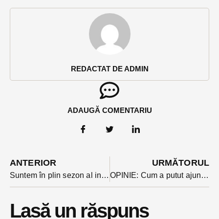
REDACTAT DE ADMIN
ADAUGĂ COMENTARIU
ANTERIOR
URMĂTORUL
Suntem în plin sezon al incendiilor de vegetație: zilnic pompierii intervin numai in BN la incendii care scapa de sub control
OPINIE: Cum a putut ajunge un fost ministru țărănist cârpa puterii PSD-iste? Simplu, omul era dator vândut
Lasă un răspuns