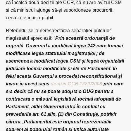
că încalcă două decizii ale CCR, că nu are avizul CSM
și că ministrul ajunge să-și subordoneze procurorii,
ceea ce e inacceptabil
Referindu-se la nerespectarea separației puterilor
magistratul apreciază: ”
Prin această ordonanță de
urgență Guvernul a modificat legea 242 care tocmai
modificase legea statutului magistraților; de
asemenea a modificat legea CSM și legea organizării
judiciare tocmai modificate și ele de Parlament. În
felul acesta Guvernul a procedat neconstituțional și
invoc în acest sens
decizia CCR 1221/2008
prin care
s-a decis că nu se poate adopta o OUG pentru a
contracara o măsură legislativă tocmai adoptată de
Parlament, altfel Guvernul intră în conflict cu
prevederile art. 61 alin. (1) din Constituţie, potrivit
cărora „Parlamentul este organul reprezentativ
suprem al poporului român şi unica autoritate