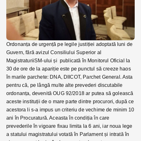
Ordonanța de urgență pe legile justiției adoptată luni de
Guvern, fără avizul Consiliului Superior al
MagistraturiiSM-ului și publicată în Monitorul Oficial la
30 de ore de la apariție este pe punctul să creeze haos
în marile parchete: DNA, DIICOT, Parchet General. Asta
pentru că, pe lângă multe alte prevederi discutabile
ordonanța, devenită OUG 92/2018 ar putea să golească
aceste instituții de o mare parte dintre procurori, după ce
acestora li s-a impus un criteriu de vechime de minim 10
ani în Procuratură. Aceasta în condiția în care
prevederile în vigoare fixau limita la 6 ani, iar noua lege
a statului magistratului votată în Parlament și intrată în