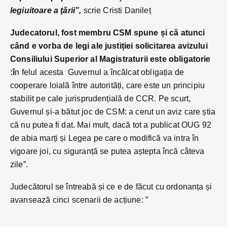
legiuitoare a ţării”,
scrie Cristi Danileț
Judecatorul, fost membru CSM spune și că atunci
când e vorba de legi ale justiției solicitarea avizului
Consiliului Superior al Magistraturii este obligatorie
:î
n felul acesta Guvernul a încălcat obligația de
cooperare loială între autorități, care este un principiu
stabilit pe cale jurisprudențială de CCR. Pe scurt,
Guvernul și-a bătut joc de CSM: a cerut un aviz care știa
că nu putea fi dat. Mai mult, dacă tot a publicat OUG 92
de abia marți și Legea pe care o modifică va intra în
vigoare joi, cu siguranță se putea aștepta încă câteva
zile”.
Judecătorul se întreabă și ce e de făcut cu ordonanța și
avansează cinci scenarii de acțiune: ”