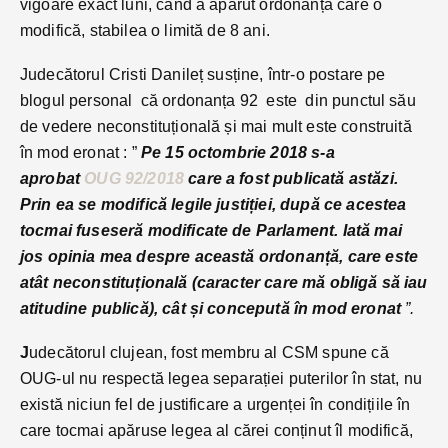
vigoare exact luni, când a aparut ordonanța care o
modifică, stabilea o limită de 8 ani.
Judecătorul Cristi Danileț susține, într-o postare pe
blogul personal că ordonanța 92 este din punctul său
de vedere neconstituțională și mai mult este construită
în mod eronat : ”
Pe 15 octombrie 2018 s-a
aprobat
OUG 92/2018
care a fost publicată astăzi.
Prin ea se modifică legile justiției, după ce acestea
tocmai fuseseră modificate de Parlament. Iată mai
jos opinia mea despre această ordonanță, care este
atât neconstituțională (caracter care mă obligă să iau
atitudine publică), cât și concepută în mod eronat
”.
J
udecătorul clujean, fost membru al CSM spune că
OUG-ul nu respectă legea separației puterilor în stat, nu
există niciun fel de justificare a urgenței în condițiile în
care tocmai apăruse legea al cărei conținut îl modifică,