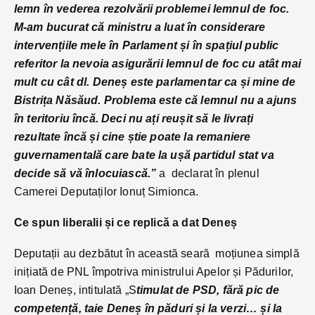
lemn în vederea rezolvării problemei lemnul de foc.
M-am bucurat că ministru a luat în considerare
intervențiile mele în Parlament și în spațiul public
referitor la nevoia asigurării lemnul de foc cu atât mai
mult cu cât dl. Deneș este parlamentar ca și mine de
Bistrița Năsăud. Problema este că lemnul nu a ajuns
în teritoriu încă. Deci nu ați reușit să le livrați
rezultate încă și cine știe poate la remaniere
guvernamentală care bate la ușă partidul stat va
decide să vă înlocuiască.”
a declarat în plenul
Camerei Deputaților Ionuț Simionca.
Ce spun liberalii și ce replică a dat Deneș
Deputații au dezbătut în această seară moțiunea simplă
inițiată de PNL împotriva ministrului Apelor și Pădurilor,
Ioan Deneș, intitulată „S
timulat de PSD, fără pic de
competență, taie Deneș în păduri și la verzi… și la