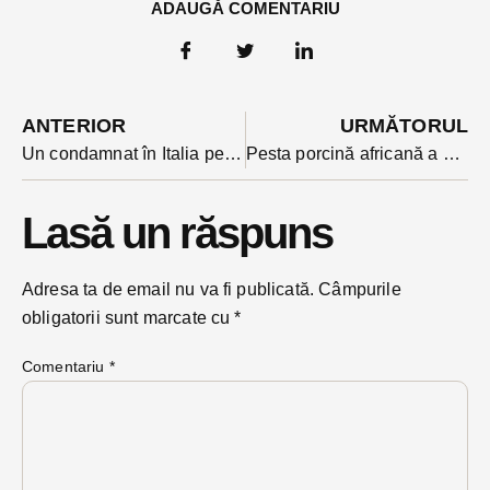
ADAUGĂ COMENTARIU
ANTERIOR
URMĂTORUL
Un condamnat în Italia pentru sclavie a fost înhățat de polițiști în Reteag. Nu e singurul din comună în aceeași situație
Pesta porcină africană a ajuns la granița județului Bistrița-Năsăud. Sunt deja filtre rutiere la limita cu Maramureșul
Lasă un răspuns
Adresa ta de email nu va fi publicată.
Câmpurile
obligatorii sunt marcate cu
*
Comentariu
*