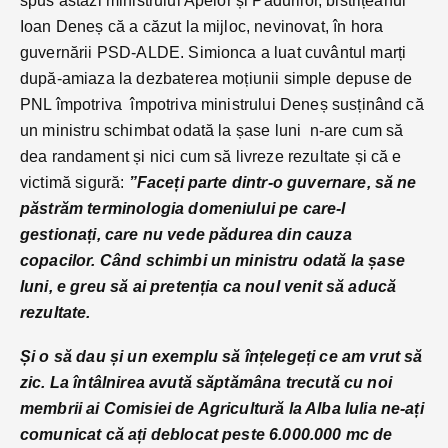
spus astăzi ministrului Apelor și Pădurilor, bistrițeanul
Ioan Deneș că a căzut la mijloc, nevinovat, în hora
guvernării PSD-ALDE. Simionca a luat cuvântul marți
după-amiaza la dezbaterea moțiunii simple depuse de
PNL împotriva împotriva ministrului Deneș susținând că
un ministru schimbat odată la șase luni n-are cum să
dea randament și nici cum să livreze rezultate și că e
victimă sigură:
”Faceți parte dintr-o guvernare, să ne
păstrăm terminologia domeniului pe care-l
gestionați, care nu vede pădurea din cauza
copacilor. Când schimbi un ministru odată la șase
luni, e greu să ai pretenția ca noul venit să aducă
rezultate.
Și o să dau și un exemplu să înțelegeți ce am vrut să
zic. La întâlnirea avută săptămâna trecută cu noi
membrii ai Comisiei de Agricultură la Alba Iulia ne-ați
comunicat că ați deblocat peste 6.000.000 mc de