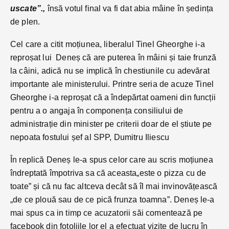
uscate”.,
însă votul final va fi dat abia mâine în ședința
de plen.
Cel care a citit moțiunea, liberalul Tinel Gheorghe i-a
reproșat lui Deneș că are puterea în mâini și taie frunză
la câini, adică nu se implică în chestiunile cu adevărat
importante ale ministerului. Printre seria de acuze Tinel
Gheorghe i-a reproșat că a îndepărtat oameni din funcții
pentru a o angaja în componența consiliului de
administrație din minister pe criterii doar de el știute pe
nepoata fostului șef al SPP, Dumitru Iliescu
În replică Deneș le-a spus celor care au scris moțiunea
îndreptată împotriva sa că aceasta„este o pizza cu de
toate” și că nu fac altceva decât să îl mai invinovățească
„de ce plouă sau de ce pică frunza toamna”. Deneș le-a
mai spus ca in timp ce acuzatorii săi comentează pe
facebook din fotoliile lor el a efectuat vizite de lucru în