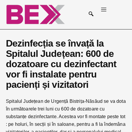
Dezinfecția se învață la
Spitalul Județean: 600 de
dozatoare cu dezinfectant
vor fi instalate pentru
pacienți și vizitatori
Spitalul Județean de Urgență Bistrița-Năsăud se va dota
în următoarele trei luni cu 600 de dozatoare cu
substanțe dezinfectante. Acestea vor fi montate peste tot
: pe holuri, în secții și în saloane, pentru a fi la îndemâna
vizitatorilor, a pacienților, dar și a personalului medical.