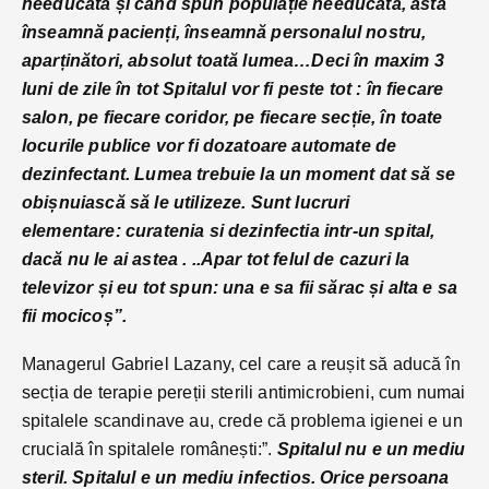
needucată și când spun populație needucată, asta
înseamnă pacienți, înseamnă personalul nostru,
aparținători, absolut toată lumea…Deci în maxim 3
luni de zile în tot Spitalul vor fi peste tot : în fiecare
salon, pe fiecare coridor, pe fiecare secție, în toate
locurile publice vor fi dozatoare automate de
dezinfectant. Lumea trebuie la un moment dat să se
obișnuiască să le utilizeze. Sunt lucruri
elementare: curatenia si dezinfectia intr-un spital,
dacă nu le ai astea . ..Apar tot felul de cazuri la
televizor și eu tot spun: una e sa fii sărac și alta e sa
fii mocicoș”.
Managerul Gabriel Lazany, cel care a reușit să aducă în
secția de terapie pereții sterili antimicrobieni, cum numai
spitalele scandinave au, crede că problema igienei e un
crucială în spitalele românești:”.
Spitalul nu e un mediu
steril. Spitalul e un mediu infectios. Orice persoana