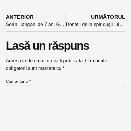
ANTERIOR
URMĂTORUL
Sorin Hangan: de 7 ani Guvernul PSD și-a luat mâna de pe Bistrița. Ce a calculat liderul PNL
Donații de la spiridușii lui Moș Crăciun pentru copiii din Slătinița
Lasă un răspuns
Adresa ta de email nu va fi publicată.
Câmpurile
obligatorii sunt marcate cu
*
Comentariu
*