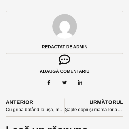
REDACTAT DE ADMIN
ADAUGĂ COMENTARIU
ANTERIOR
URMĂTORUL
Cu gripa bătând la ușă, medicii recomandă încă vaccinarea.În județ au ajuns de patru ori mai multe doze decat anii trecuți
Șapte copii și mama lor au ajuns azi noapte la Spitalul județean, intoxicați cu monoxid de carbon