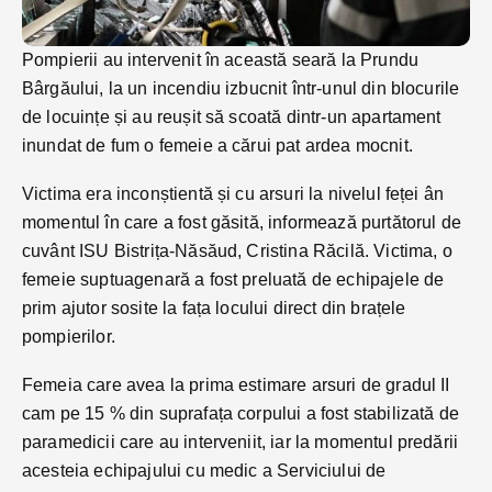
Pompierii au intervenit în această seară la Prundu
Bârgăului, la un incendiu izbucnit într-unul din blocurile
de locuințe și au reușit să scoată dintr-un apartament
inundat de fum o femeie a cărui pat ardea mocnit.
Victima era inconștientă și cu arsuri la nivelul feței ân
momentul în care a fost găsită, informează purtătorul de
cuvânt ISU Bistrița-Năsăud, Cristina Răcilă. Victima, o
femeie suptuagenară a fost preluată de echipajele de
prim ajutor sosite la fața locului direct din brațele
pompierilor.
Femeia care avea la prima estimare arsuri de gradul II
cam pe 15 % din suprafața corpului a fost stabilizată de
paramedicii care au interveniit, iar la momentul predării
acesteia echipajului cu medic a Serviciului de