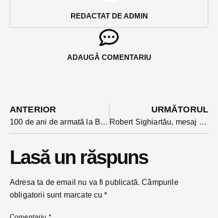
REDACTAT DE ADMIN
ADAUGĂ COMENTARIU
ANTERIOR
URMĂTORUL
100 de ani de armată la Bistrița: defilare în uniformele celor două războaie
Robert Sighiartău, mesaj pentru Dragnea după respingerea de PSD-ALDE a bugetării majorării alocațiilor:”nu vă bateți joc de copii, cu vitamine”
Lasă un răspuns
Adresa ta de email nu va fi publicată.
Câmpurile
obligatorii sunt marcate cu
*
Comentariu
*