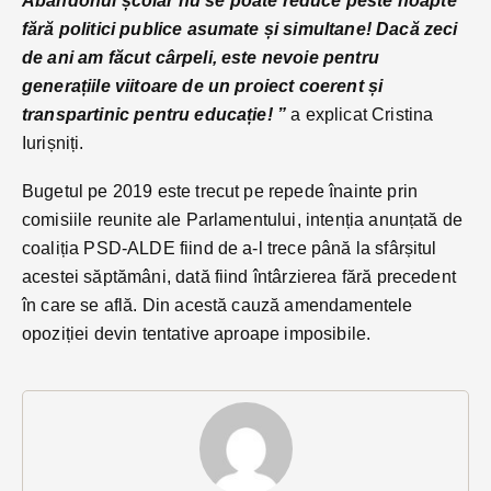
Abandonul școlar nu se poate reduce peste noapte
fără politici publice asumate și simultane!
Dacă zeci
de ani am făcut cârpeli, este nevoie pentru
generațiile viitoare de un proiect coerent și
transpartinic pentru educație! ”
a explicat Cristina
Iurișniți.
Bugetul pe 2019 este trecut pe repede înainte prin
comisiile reunite ale Parlamentului, intenția anunțată de
coaliția PSD-ALDE fiind de a-l trece până la sfârșitul
acestei săptămâni, dată fiind întârzierea fără precedent
în care se află. Din acestă cauză amendamentele
opoziției devin tentative aproape imposibile.