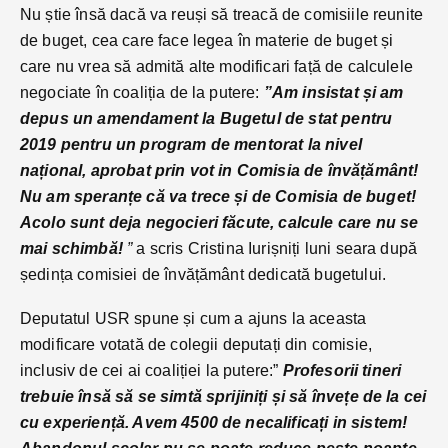
Nu știe însă dacă va reuși să treacă de comisiile reunite
de buget, cea care face legea în materie de buget și
care nu vrea să admită alte modificari față de calculele
negociate în coaliția de la putere:
”Am insistat și am
depus un amendament la Bugetul de stat pentru
2019 pentru un program de mentorat la nivel
național, aprobat prin vot in Comisia de învățământ!
Nu am speranțe că va trece și de Comisia de buget!
Acolo sunt deja negocieri făcute, calcule care nu se
mai schimbă!
”
a scris Cristina Iurișniți luni seara după
ședința comisiei de învățământ dedicată bugetului.
Deputatul USR spune și cum a ajuns la aceasta
modificare votată de colegii deputați din comisie,
inclusiv de cei ai coaliției la putere:”
Profesorii tineri
trebuie însă să se simtă sprijiniți și să învețe de la cei
cu experiență. Avem 4500 de necalificați in sistem!