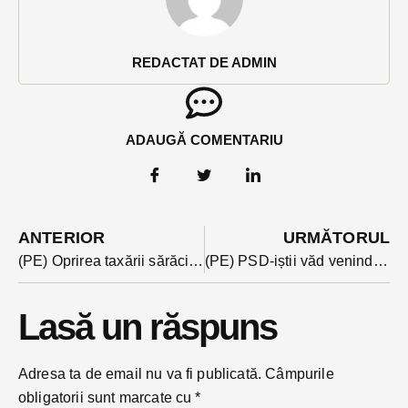
REDACTAT DE ADMIN
ADAUGĂ COMENTARIU
ANTERIOR
URMĂTORUL
(PE) Oprirea taxării sărăciei, unul dintre cele zece proiecte pentru România susținute de Dan Barna
(PE) PSD-iștii văd venind cea mai mare înfrângere de după Revoluție
Lasă un răspuns
Adresa ta de email nu va fi publicată.
Câmpurile
obligatorii sunt marcate cu
*