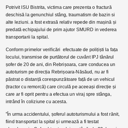
Potrivit ISU Bistrita, victima care prezenta o fractură
deschisă la genunchiul stâng, traumatism de bazin si
alte leziuni. a fost extrasă relativ repede din mașină și
predată echipajului de prim ajutor SMURD in vederea
transportarii la spital.
Conform primelor verificări efectuate de polițiști la fața
locului, transmise de purtătorul de cuvânt IPJ tânărul
șofer de 20 de ani, din Rebrișoara, care conducea un
autoturism pe direcția Rebrișoara-Năsăud, nu ar fi
păstrat o distanță corespunzătoare față de un vehicul
(tractor cu remorcă) care circulă pe aceeași direcție și
care ar fi oprit pentru a efectua un viraj spre stânga,
intrând în coliziune cu acesta.
”În urma accidentului, șoferul autoturismului a fost rănit,
fiind transportat la spital și urmează a fi testat