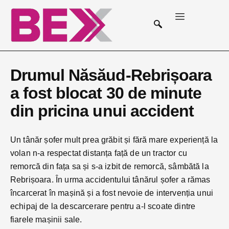
Drumul Năsăud-Rebrișoara
a fost blocat 30 de minute
din pricina unui accident
Un tânăr șofer mult prea grăbit și fără mare experiență la
volan n-a respectat distanța față de un tractor cu
remorcă din fața sa și s-a izbit de remorcă, sâmbătă la
Rebrișoara. În urma accidentului tânărul șofer a rămas
încarcerat în mașină și a fost nevoie de intervenția unui
echipaj de la descarcerare pentru a-l scoate dintre
fiarele mașinii sale.