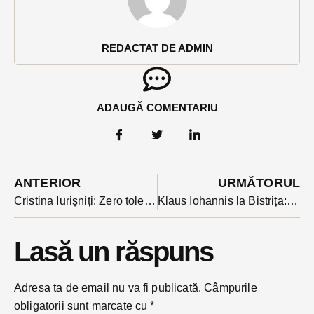
REDACTAT DE ADMIN
ADAUGĂ COMENTARIU
ANTERIOR
URMĂTORUL
Cristina Iurișniți: Zero toleranţă pentru violenţă verbală, hărțuire și mesaje discriminatorii adresate femeilor în spaţiul public
Klaus Iohannis la Bistrița: ”eu nu sunt cu PSD-ul într-o competiție electorală, eu sunt cu PSD-ul în război” VIDEO
Lasă un răspuns
Adresa ta de email nu va fi publicată.
Câmpurile
obligatorii sunt marcate cu
*