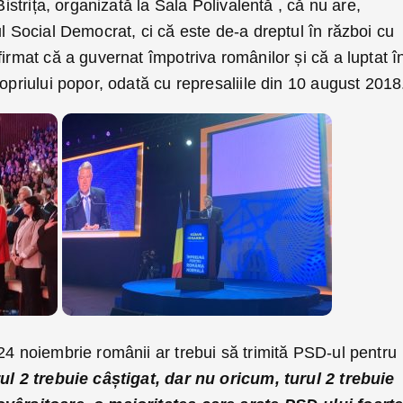
Bistrița, organizată la Sala Polivalentă , că nu are,
ul Social Democrat, ci că este de-a dreptul în război cu
firmat că a guvernat împotriva românilor și că a luptat î
ropriului popor, odată cu represaliile din 10 august 2018
24 noiembrie românii ar trebui să trimită PSD-ul pentru
ul 2 trebuie câștigat, dar nu oricum, turul 2 trebuie