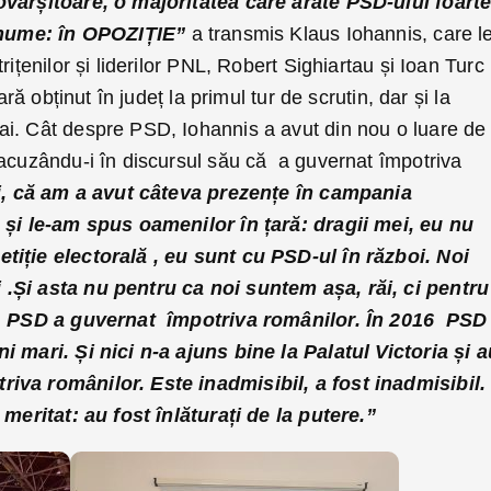
ovârșitoare, o majoritatea care arate PSD-ului foart
 anume: în OPOZIȚIE”
a transmis Klaus Iohannis, care l
rițenilor și liderilor PNL, Robert Sighiartau și Ioan Turc
ară obținut în județ la primul tur de scrutin, dar și la
i. Cât despre PSD, Iohannis a avut din nou o luare de
 acuzându-i în discursul său că a guvernat împotriva
i, că am a avut câteva prezențe în campania
 și le-am spus oamenilor în țară: dragii mei, eu nu
tiție electorală , eu sunt cu PSD-ul în război. Noi
.Și asta nu pentru ca noi suntem așa, răi, ci pentru
ii. PSD a guvernat împotriva românilor. În 2016 PSD
i mari. Și nici n-a ajuns bine la Palatul Victoria și a
iva românilor. Este inadmisibil, a fost inadmisibil
 meritat: au fost înlăturați de la putere.”