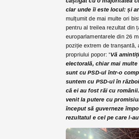
câștigat cu o majoritatea c
clar unde îi este locul: și
mulțumit de mai multe ori bist
pentru al treilea rezultat din ț
europarlamentarele din 26 ma
poziție extrem de tranșantă,
propriului popor: ”
Vă amintiț
electorală, chiar mai multe
sunt cu PSD-ul într-o compe
suntem cu PSD-ul în război 
că ei au fost răi cu român
venit la putere cu promisiun
început să guverneze împotr
rezultatul e cel pe care l-au