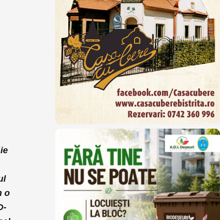
ie
ul
m o
D-