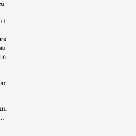
cu
rii
are
iți
din
oan
UL
eclamă pe Olguța Vasilescu la CNCD pentru derapajul din declarația cu lagărele de concentrare