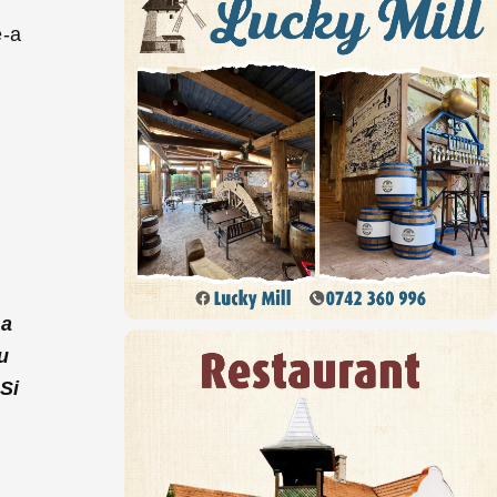
e
e-a
 a
u
.
Si