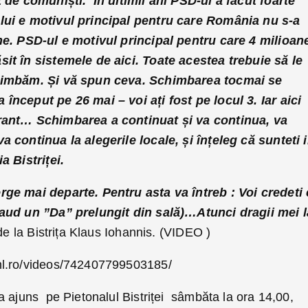
 de comuniști. În ultimii ani PSD-ul a făcut foarte
ui e motivul principal pentru care România nu s-a
ne. PSD-ul e motivul principal pentru care 4 milioan
it în sistemele de aici. Toate acestea trebuie să le
chimbăm. Și vă spun ceva. Schimbarea tocmai se
nceput pe 26 mai – voi ați fost pe locul 3. Iar aici
rant… Schimbarea a continuat și va continua, va
 continua la alegerile locale, și înțeleg că sunteti 
a Bistriței.
ge mai departe. Pentru asta va întreb : Voi credeti 
 aud un ”Da” prelungit din sală)…Atunci dragii mei l
 de la Bistrița Klaus Iohannis. (VIDEO )
nl.ro/videos/742407799503185/
a ajuns pe Pietonalul Bistriței sâmbăta la ora 14,00,