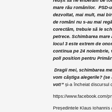
reușit să ne eliberăm de tot
mare rău românilor. PSD-ul
dezvoltat, mai mult, mai bi
de români nu s-au mai regăs
corectăm, trebuie să le s
petrece. Schimbarea mare a î
locul 3 este extrem de ono
continua pe 24 noiembrie, va
poll position pentru Primări
Dragii mei, schimbarea mer
vom câștiga alegerile? (se
vot!”
și-a încheiat discursul
https://www.facebook.com/p
Președintele Klaus Iohannis 