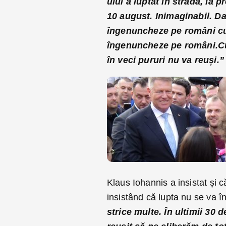
ului a luptat în stradă, la 
10 august. Inimaginabil. Da
îngenuncheze pe români cu 
îngenuncheze pe români.Cu
în veci pururi nu va reuși.
Klaus Iohannis a insistat și c
insistând că lupta nu se va în
strice multe. În ultimii 30