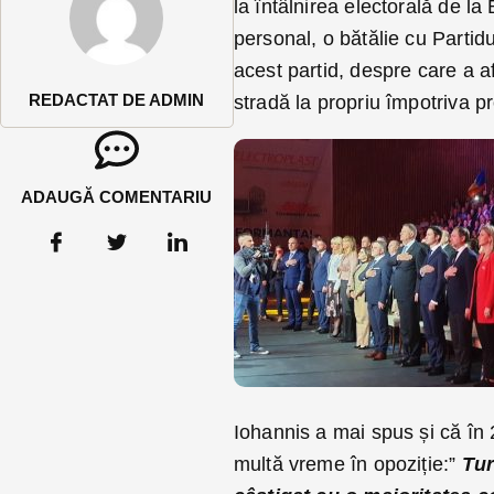
la întâlnirea electorală de la 
personal, o bătălie cu Partid
acest partid, despre care a a
REDACTAT DE ADMIN
stradă la propriu împotriva p
ADAUGĂ COMENTARIU
Iohannis a mai spus și că în 
multă vreme în opoziție:”
Tur