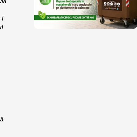
cel
-i
ul
să