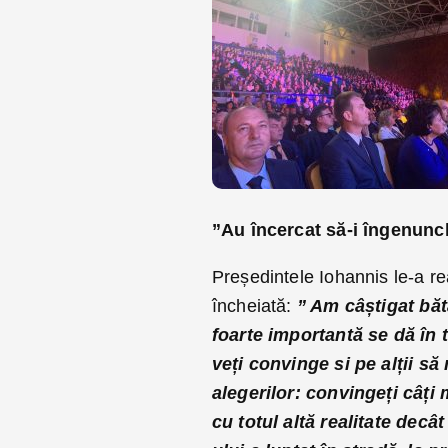
”Au încercat să-i îngenunc
Președintele Iohannis le-a rea
încheiată:
” Am câștigat băt
foarte importantă se dă în 
veți convinge si pe alții s
alegerilor: convingeți câț
cu totul altă realitate dec