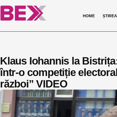
HOME
ȘTIREA 
Klaus Iohannis la Bistriț
într-o competiție electora
război” VIDEO