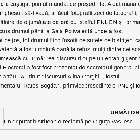
ând a câștigat primul mandat de președinte. A dat mâna 
înghesuit să-l vadă, a făcut fotografii zeci de fotografii,
ntâlnire de o jumătate de oră cu stafful PNL BN și prima
rcurs drumul până la Sala Polivalentă unde a fost
t pe jos, tot drumul fiind însoțit de sutele de bistrițeni c
alentă a fost umplută până la refuz, mulți dintre cei sos
țumească cu urmărirea discursurilor pe un ecran gigant 
ul Electoral a fost fost prezentat de secretarul general al
iartău . Au ținut discursuri Alina Gorghiu, fostul
amentarul Rareș Bogdan, primvicepreședintele PNL și I
URMĂTOR
t 30 de minute din pricina unui accident
Un deputat bistrițean o r