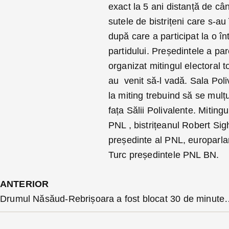
exact la 5 ani distanță de c
sutele de bistrițeni care s-au 
după care a participat la o î
partidului. Președintele a pa
organizat mitingul electoral to
au venit să-l vadă. Sala Poliv
la miting trebuind să se mul
fața Sălii Polivalente. Miting
PNL , bistrițeanul Robert Sigh
președinte al PNL, europarl
Turc președintele PNL BN.
ANTERIOR
Drumul Năsăud-Rebrișoara a fost bloca