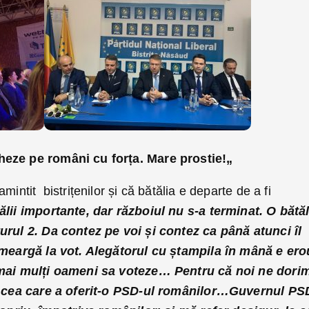
heze pe români cu forța. Mare prostie!„
mintit bistrițenilor și că bătălia e departe de a fi
ălii importante, dar războiul nu s-a terminat. O bătăl
turul 2. Da contez pe voi și contez ca până atunci îl
ă meargă la vot. Alegătorul cu ștampila în mână e ero
i mai mulți oameni sa voteze… Pentru că noi ne dori
ât cea care a oferit-o PSD-ul românilor…
Guvernul PS