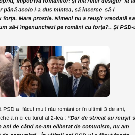
propriu, împotriva românilor: și mă refer desigur la a
r până acolo i-a dus mintea, să încerce să-i
forța. Mare prostie. Nimeni nu a reușit vreodată sa
m să-i îngenunchezi pe români cu forța?.. Și PSD-
”
ă PSD a făcut mult rău românilor în ultimii 3 de ani,
cheia nici cu turul al 2-lea :
”Dar de stricat au reușit 
 de ani de când ne-am eliberat de comunism, nu am