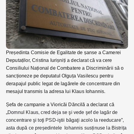
Președinta Comisie de Egalitate de șanse a Camerei
Deputaților, Cristina Iurișniți a declarat că va cere
Consiliului Național de Combatere a Discriminării să o
sancționeze pe deputatul Olguța Vasilescu pentru
derapajul public legat de lagărele de concentrare din
mesajul transmis la adresa lui Klaus Iohannis.
Șefa de campanie a Vioricăi Dăncilă a declarat că
„Domnul Klaus, cred deja se şi vede şef de lagăr de
concentrare şi toţi PSD-iştii băgaţi acolo la reeducare”,
asta după ce președintele Iohannis susținuse la Bistrița