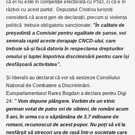
că el nu este în competiție electorală cu PSD, ci că e în
război cu acest partid. Deputatul Cristina Iurișniți
consideră că acest gen de declarații, precum și violența
politică trebuie obligatoriu sancționate:
”În calitate de
președintă a Comisiei pentru egalitate de șanse, voi
semnala rapid aceste derapaje CNCD-ului, care
trebuie să-și facă datoria în respectarea drepturilor
omului și luptei împotriva discriminării pentru care își
desfășoară activitatea”.
Și liberalii au declarat că vor să sesizeze Consiliului
Național de Combatere a Discriminării.
Europarlamentarul Rareș Bogdan a declara pentru Digi
24:
”
Vom depune plângere. Vorbim de un etnic
german votat de patru ori de sibieni, de români acum
5 ani, în urma cu o săptămâna de 3,7 milioane de
romani, recunoscut de acest popor. Nu poți să vii la
nesfârșit să strecori ura de rasă într-o societate care