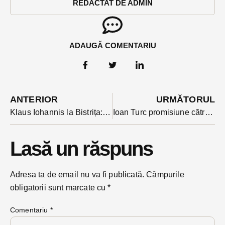
REDACTAT DE ADMIN
ADAUGĂ COMENTARIU
ANTERIOR
URMĂTORUL
Klaus Iohannis la Bistrița: ”eu nu sunt cu PSD-ul într-o competiție electorală, eu sunt cu PSD-ul în război” VIDEO
Ioan Turc promisiune către Iohannis: ”anul viitor vom trimite cea mai puternică organizație PSD din Ardeal să se reformeze în liniște”
Lasă un răspuns
Adresa ta de email nu va fi publicată.
Câmpurile
obligatorii sunt marcate cu
*
Comentariu
*