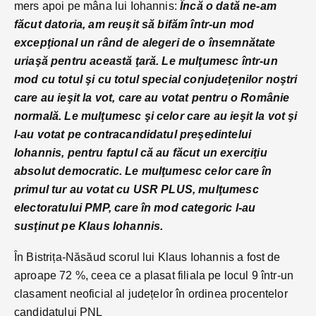
mers apoi pe mâna lui Iohannis:
Încă o dată ne-am
făcut datoria, am reuşit să bifăm într-un mod
excepţional un rând de alegeri de o însemnătate
uriaşă pentru această ţară. Le mulţumesc într-un
mod cu totul şi cu totul special conjudeţenilor noştri
care au ieşit la vot, care au votat pentru o Românie
normală. Le mulţumesc şi celor care au ieşit la vot şi
l-au votat pe contracandidatul preşedintelui
Iohannis, pentru faptul că au făcut un exerciţiu
absolut democratic. Le mulţumesc celor care în
primul tur au votat cu USR PLUS, mulţumesc
electoratului PMP, care în mod categoric l-au
susţinut pe Klaus Iohannis.
În Bistrița-Năsăud scorul lui Klaus Iohannis a fost de
aproape 72 %, ceea ce a plasat filiala pe locul 9 într-un
clasament neoficial al județelor în ordinea procentelor
candidatului PNL