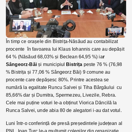
În timp ce orașele din Bistrița-Năsăud au contabilizat
procente în favoarea lui Klaus Iohannis care au depășit
64 % (Năsăud 68,03% și Beclean 64,95 %) ia
r
Sângeorz-Băi
și municipiul
Bistrița
peste 76 % (76,98
% Bistrița și 77,06 % Sângeorz Băi) 9 comune au
procente care depășesc 80%. Printre acestea se
numără la egalitate Runcu Salvei și Tiha Bârgăului cu
85,66% dar și Dumitra, Spermezeu, Livezile, Rebra.
Cele mai puține voturi le-a obținut Viorica Dăncilă la
Runca Salvei, unde abia 80 de alegatori i-au dat votul.
Luni într-o conferință de presă președintele județean al
PNL, Ioan Turc le-a mulțumit colegilor din organizație