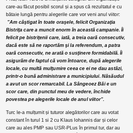
care-au făcut posibil scorul și a spus că rezultatul e cu
bătaie lungă pentru alegerile care vor veni anul viitor:
”Am câştigat în toate oraşele, felicit Organizaţia
Bistriţa care a muncit enorm în această campanie. Îi
felicit pe bistriţenii care, iată, a treia oară consecutiv,
dacă este să ne raportăm şi la referendum, a patra
oară consecutiv, ne arată o susţinere formidabilă. Îi
asigurăm de faptul că vom întoarce, după alegerile
locale, cu multă mulţumire ceea ce ei ne dau astăzi,
printr-o bună administrare a municipiului. Năsăudul
a avut un scor remarcabil. La Sângeoez Băi e un
scor care, din punctul meu de vedere, închide
povestea pe alegerile locale de anul viitor”.
Turc le-a mulțumit și tuturor alegătorilor care au votat
constant în turul 1 si 2 cu Klaus Iohannis dar și celor
care au ales PMP sau USR-PLus în primul tur, dar au