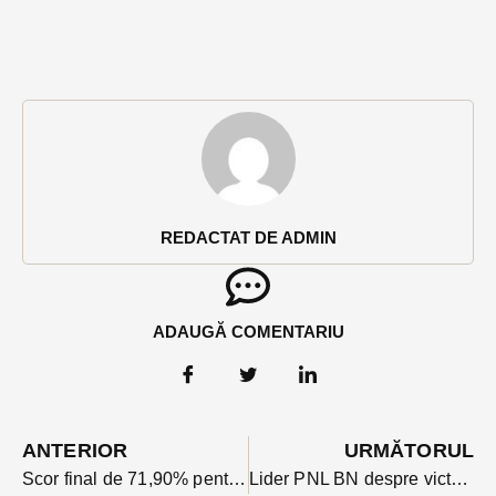
REDACTAT DE ADMIN
ADAUGĂ COMENTARIU
ANTERIOR
URMĂTORUL
Scor final de 71,90% pentru Klaus Iohannis în Bistrița-Năsăud. Unde s-au dus voturile din primul tur
Lider PNL BN despre victoria la scor din turul 2: ” Nu cred că trebuie să ne culcăm pe o ureche. Vin localele și trebuie să fim pregătiți”