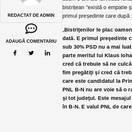
bistrițean ”există o empatie
REDACTAT DE ADMIN
primul președinte care după 
„
Bistriţenilor le plac oameni
dată. E primul preşedinte 
ADAUGĂ COMENTARIU
sub 30% PSD nu a mai luat n
parte meritul lui Klaus Ioh
cred că trebuie să ne culcă
fim pregătiţi şi cred că tr
care este candidatul la Pri
PNL B-N nu are voie să o ra
şi tot judeţul. Este mesajul
în B-N. E valul PNL de care