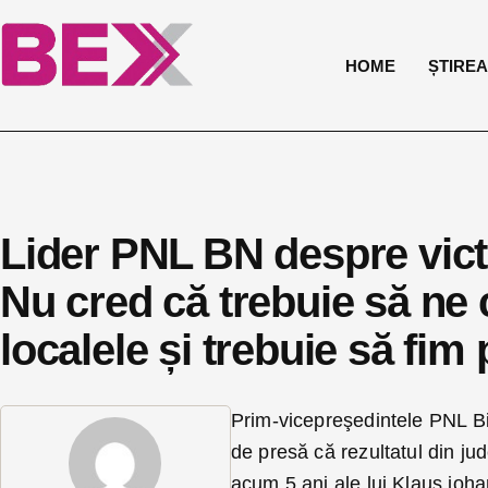
HOME
ȘTIREA 
Lider PNL BN despre victor
Nu cred că trebuie să ne
localele și trebuie să fim 
Prim-vicepreşedintele PNL Bis
de presă că rezultatul din jud
acum 5 ani ale lui Klaus iohan