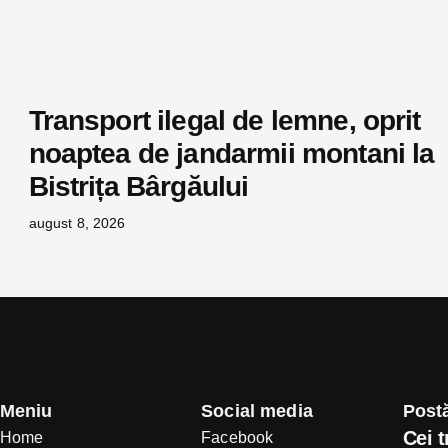
Transport ilegal de lemne, oprit
noaptea de jandarmii montani la
Bistrița Bârgăului
august 8, 2026
Meniu
Social media
Postă
Cei t
Home
Facebook