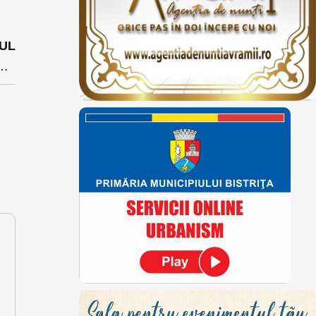
UL
 Avocatul Poporului în cazul profesorului bătăuș de la Șanț care se întoarce la catedră