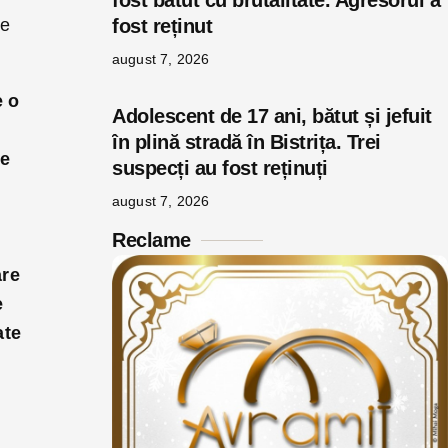
fost bătut cu brutalitate. Agresorul a
 e
fost reținut
august 7, 2026
e o
Adolescent de 17 ani, bătut și jefuit
în plină stradă în Bistrița. Trei
re
suspecți au fost reținuți
august 7, 2026
Reclame
are
e
ate