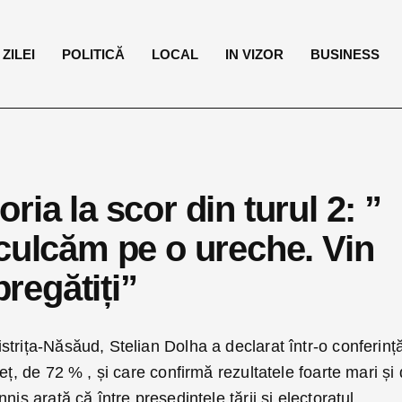
ZILEI
POLITICĂ
LOCAL
IN VIZOR
BUSINESS
ia la scor din turul 2: ”
 culcăm pe o ureche. Vin
pregătiți”
trița-Năsăud, Stelian Dolha a declarat într-o conferinț
eț, de 72 % , și care confirmă rezultatele foarte mari și
nis arată că între președintele țării și electoratul