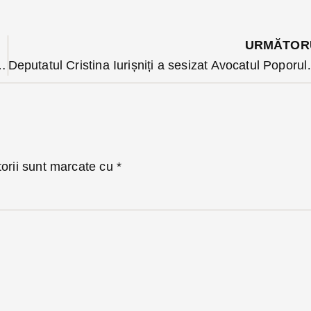
URMĂTOR
% . Ce le-a transmis Ioan Turc celor care au votat
Deputatul Cristina Iurișniți a sesizat
torii sunt marcate cu
*