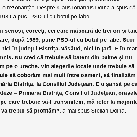
 şi o rezonanţă”. Despre Klaus Iohannis Dolha a spus că
1989 a pus ”PSD-ul cu botul pe labe”
i serioşi, corecţi, cei care măsoară de trei ori şi tai
care, după 1989, pune PSD-ul cu botul pe labe. Scor
ici în judeţul Bistriţa-Năsăud, nici în ţară. E în ma
annis. Nu cred că trebuie să batem din palme şi nu
m pe o ureche. Vin alegerile locale unde trebuie să
ebuie să coborâm mai mult între oameni, să finalizăm
măria Bistriţa, la Consiliul Judeţean. E o şansă pe c
teze – Primăria Bistriţa, Consiliul Judeţean, oraşel
 pe care trebuie să-l transmitem, mă refer la majorit
 va trebui să profităm”,
a mai spus Stelian Dolha.